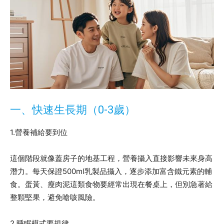
一、快速生長期（0-3歲）
1.營養補給要到位
這個階段就像蓋房子的地基工程，營養攝入直接影響未來身高
潛力。每天保證500ml乳製品攝入，逐步添加富含鐵元素的輔
食。蛋黃、瘦肉泥這類食物要經常出現在餐桌上，但別急著給
整顆堅果，避免嗆咳風險。
2.睡眠模式要規律