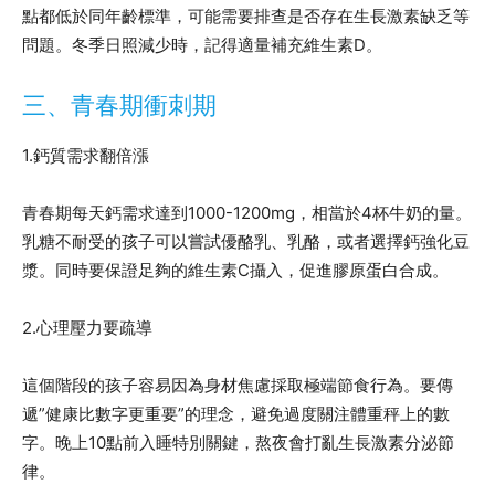
點都低於同年齡標準，可能需要排查是否存在生長激素缺乏等
問題。冬季日照減少時，記得適量補充維生素D。
三、青春期衝刺期
1.鈣質需求翻倍漲
青春期每天鈣需求達到1000-1200mg，相當於4杯牛奶的量。
乳糖不耐受的孩子可以嘗試優酪乳、乳酪，或者選擇鈣強化豆
漿。同時要保證足夠的維生素C攝入，促進膠原蛋白合成。
2.心理壓力要疏導
這個階段的孩子容易因為身材焦慮採取極端節食行為。要傳
遞”健康比數字更重要”的理念，避免過度關注體重秤上的數
字。晚上10點前入睡特別關鍵，熬夜會打亂生長激素分泌節
律。