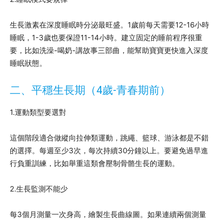
生長激素在深度睡眠時分泌最旺盛。1歲前每天需要12-16小時
睡眠，1-3歲也要保證11-14小時。建立固定的睡前程序很重
要，比如洗澡-喝奶-講故事三部曲，能幫助寶寶更快進入深度
睡眠狀態。
二、平穩生長期（4歲-青春期前）
1.運動類型要選對
這個階段適合做縱向拉伸類運動，跳繩、籃球、游泳都是不錯
的選擇。每週至少3次，每次持續30分鐘以上。要避免過早進
行負重訓練，比如舉重這類會壓制骨骼生長的運動。
2.生長監測不能少
每3個月測量一次身高，繪製生長曲線圖。如果連續兩個測量