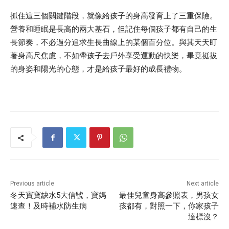
抓住這三個關鍵階段，就像給孩子的身高發育上了三重保險。
營養和睡眠是長高的兩大基石，但記住每個孩子都有自己的生
長節奏，不必過分追求生長曲線上的某個百分位。與其天天盯
著身高尺焦慮，不如帶孩子去戶外享受運動的快樂，畢竟挺拔
的身姿和陽光的心態，才是給孩子最好的成長禮物。
Previous article
Next article
冬天寶寶缺水5大信號，寶媽
最佳兒童身高參照表，男孩女
速查！及時補水防生病
孩都有，對照一下，你家孩子
達標沒？