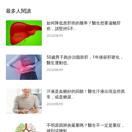
最多人閱讀
如何降低患肝癌的幾率？醫生想要遠離肝
癌，請堅持5不...
2026/08/09
50歲男子跑步治脂肪肝，1年後卻肝硬化，
醫生運動也...
2026/08/09
汗液是血糖好的回饋！醫生汗液出現這些異
常，或是糖尿...
2026/08/09
不明原因肺炎嚴重嗎？醫生不一定是重症，
做到這幾點，...