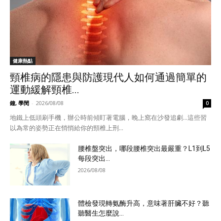
健康熱點
頸椎病的隱患與防護現代人如何通過簡單的
運動緩解頸椎...
鐘, 學閔
-
2026/08/08
0
地鐵上低頭刷手機，辦公時前傾盯著電腦，晚上窩在沙發追劇...這些習
以為常的姿勢正在悄悄給你的頸椎上刑...
腰椎盤突出，哪段腰椎突出最嚴重？L1到L5
每段突出...
2026/08/08
體檢發現轉氨酶升高，意味著肝臟不好？聽
聽醫生怎麼說...