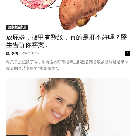
健康生活家居
放屁多，指甲有豎紋，真的是肝不好嗎？醫
生告訴你答案...
鐘, 學閔
-
2026/08/07
0
每天早晨照鏡子時，你有沒有盯著指甲上那些若隱若現的豎紋發過呆？
或者開會時突然的"排氣預警"...