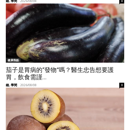
鐘, 學閔
-
2026/08/08
0
健康熱點
茄子是胃病的“發物”嗎？醫生忠告想要護
胃，飲食需謹...
鐘, 學閔
-
2026/08/08
0