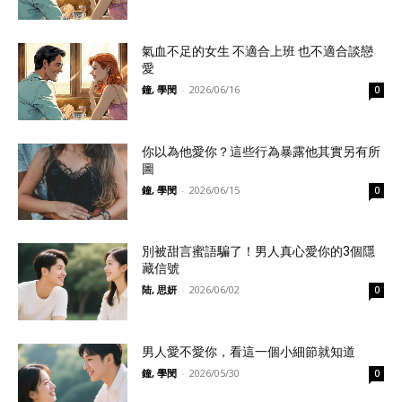
氣血不足的女生 不適合上班 也不適合談戀
愛
鐘, 學閔
-
2026/06/16
0
你以為他愛你？這些行為暴露他其實另有所
圖
鐘, 學閔
-
2026/06/15
0
別被甜言蜜語騙了！男人真心愛你的3個隱
藏信號
陆, 思妍
-
2026/06/02
0
男人愛不愛你，看這一個小細節就知道
鐘, 學閔
-
2026/05/30
0