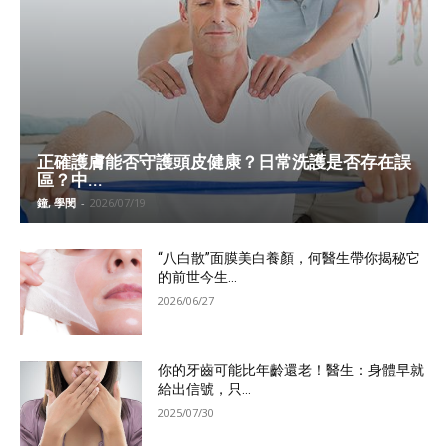
正確護膚能否守護頭皮健康？日常洗護是否存在誤
區？中...
鐘, 學閔
-
2026/07/19
“八白散”面膜美白養顏，何醫生帶你揭秘它
的前世今生...
2026/06/27
你的牙齒可能比年齡還老！醫生：身體早就
給出信號，只...
2025/07/30