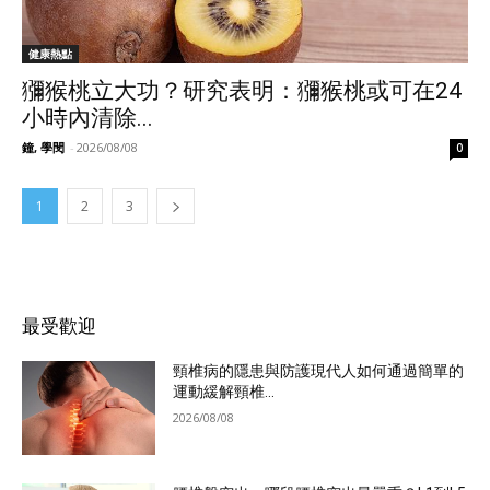
健康熱點
獼猴桃立大功？研究表明：獼猴桃或可在24
小時內清除...
鐘, 學閔
-
2026/08/08
0
1
2
3
最受歡迎
頸椎病的隱患與防護現代人如何通過簡單的
運動緩解頸椎...
2026/08/08