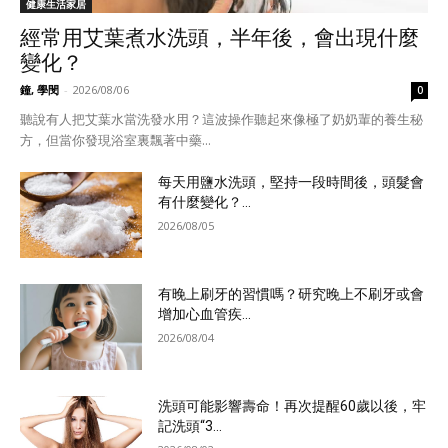
健康生活家居
經常用艾葉煮水洗頭，半年後，會出現什麼
變化？
鐘, 學閔
-
2026/08/06
0
聽說有人把艾葉水當洗發水用？這波操作聽起來像極了奶奶輩的養生秘
方，但當你發現浴室裏飄著中藥...
每天用鹽水洗頭，堅持一段時間後，頭髮會
有什麼變化？...
2026/08/05
有晚上刷牙的習慣嗎？研究晚上不刷牙或會
增加心血管疾...
2026/08/04
洗頭可能影響壽命！再次提醒60歲以後，牢
記洗頭“3...