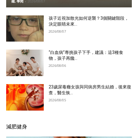
鐘, 學閔
-
2026/08/07
孩子近視加散光如何逆襲？3個關鍵階段，
決定眼睛未來...
2026/08/07
“白血病”專挑孩子下手，建議：這3種食
物，孩子再饞...
2026/08/06
23歲尿毒癥女孩與同病房男生結婚，後來復
查，醫生恢...
2026/08/05
減肥健身