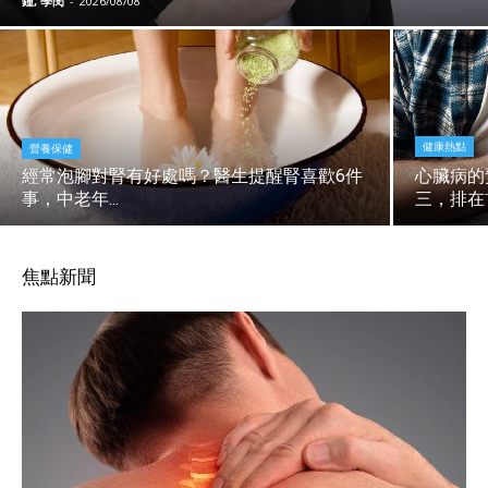
鐘, 學閔
-
2026/08/08
健康熱點
營養保健
經常泡腳對腎有好處嗎？醫生提醒腎喜歡6件
心臟病的
事，中老年...
三，排在首
焦點新聞