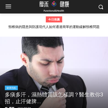
今日推薦
頸椎病的隱患與防護現代人如何通過簡單的運動緩解頸椎問題
健康熱點
多痰多汗，濕熱體質該怎樣調？醫生教你3
招，止汗健脾...