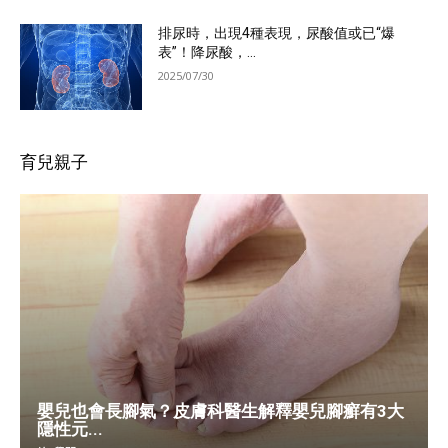
排尿時，出現4種表現，尿酸值或已“爆
表”！降尿酸，...
2025/07/30
育兒親子
嬰兒也會長腳氣？皮膚科醫生解釋嬰兒腳癬有3大
隱性元...