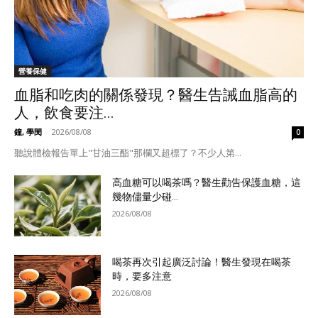
營養保健
血脂和吃肉的關係發現？醫生告誡血脂高的
人，飲食要注...
鐘, 學閔
-
2026/08/08
0
聽說體檢報告單上"甘油三酯"那欄又超標了？不少人第...
高血糖可以喝茶嗎？醫生勸告保護血糖，這
幾物儘量少碰...
2026/08/08
喝茶再次引起廣泛討論！醫生發現在喝茶
時，要多注意
2026/08/08