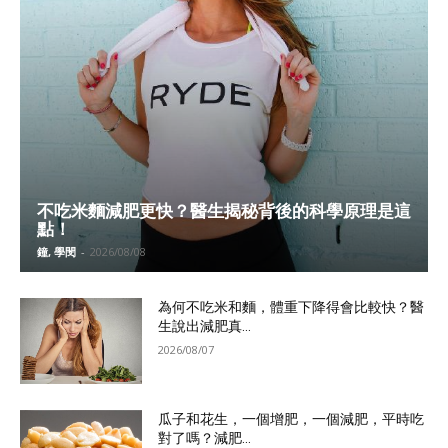
不吃米麵減肥更快？醫生揭秘背後的科學原理是這
點！
鐘, 學閔
-
2026/08/08
為何不吃米和麵，體重下降得會比較快？醫
生說出減肥真...
2026/08/07
瓜子和花生，一個增肥，一個減肥，平時吃
對了嗎？減肥...