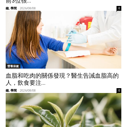
前3位很...
鐘, 學閔
-
2026/08/08
0
營養保健
血脂和吃肉的關係發現？醫生告誡血脂高的
人，飲食要注...
鐘, 學閔
-
2026/08/08
0