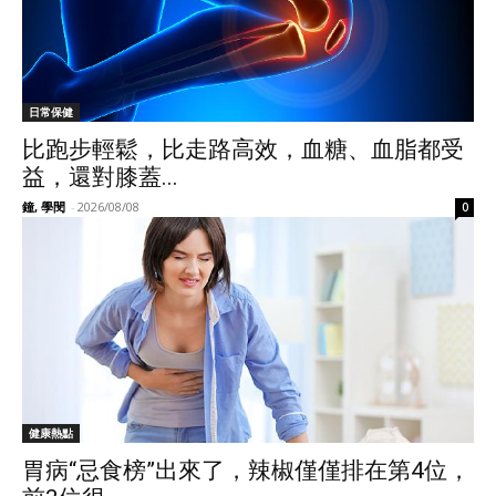
日常保健
比跑步輕鬆，比走路高效，血糖、血脂都受
益，還對膝蓋...
鐘, 學閔
-
2026/08/08
0
健康熱點
胃病“忌食榜”出來了，辣椒僅僅排在第4位，