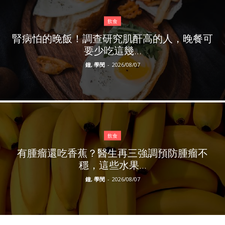
飲食
腎病怕的晚飯！調查研究肌酐高的人，晚餐可
要少吃這幾...
鐘, 學閔
-
2026/08/07
飲食
有腫瘤還吃香蕉？醫生再三強調預防腫瘤不
穩，這些水果...
鐘, 學閔
-
2026/08/07