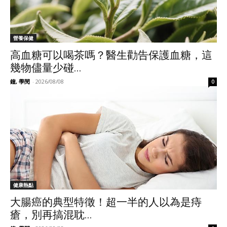
營養保健
高血糖可以喝茶嗎？醫生勸告保護血糖，這
幾物儘量少碰...
鐘, 學閔
-
2026/08/08
0
健康熱點
大腸癌的典型特徵！超一半的人以為是痔
瘡，別再搞混耽...