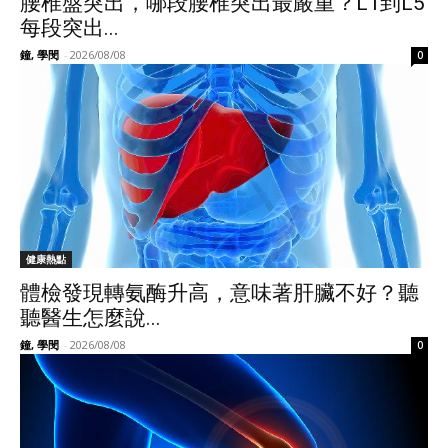
腰椎盤突出，哪段腰椎突出最嚴重？L1到L5
每段突出...
鐘, 學閔
-
2026/08/08
0
健康熱點
體檢發現轉氨酶升高，意味著肝臟不好？聽
聽醫生怎麼說...
鐘, 學閔
-
2026/08/08
0