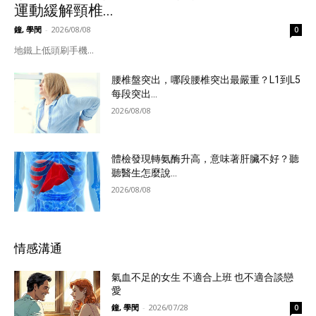
運動緩解頸椎...
鐘, 學閔
-
2026/08/08
0
地鐵上低頭刷手機...
腰椎盤突出，哪段腰椎突出最嚴重？L1到L5
每段突出...
2026/08/08
體檢發現轉氨酶升高，意味著肝臟不好？聽
聽醫生怎麼說...
2026/08/08
情感溝通
氣血不足的女生 不適合上班 也不適合談戀
愛
鐘, 學閔
-
2026/07/28
0