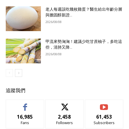
老人每週該吃幾枚雞蛋？醫生給出年齡分層
與膽固醇新證...
2026/08/08
甲流來勢洶洶！建議少吃甘蔗柚子，多吃這
些，清肺又降...
2026/08/08
追蹤我們
16,985
2,458
61,453
Fans
Followers
Subscribers