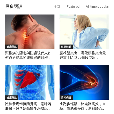
最多閱讀
全部
Featured
All time popular
健康熱點
健康熱點
頸椎病的隱患與防護現代人如
腰椎盤突出，哪段腰椎突出最
何通過簡單的運動緩解頸椎...
嚴重？L1到L5每段突出...
健康熱點
日常保健
體檢發現轉氨酶升高，意味著
比跑步輕鬆，比走路高效，血
肝臟不好？聽聽醫生怎麼說...
糖、血脂都受益，還對膝蓋...