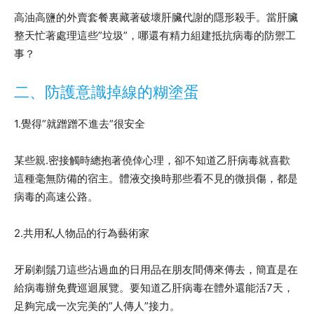
高油高鹽的外賣套餐裏藏著破壞肝臟代謝的隱形殺手。當肝臟
整天忙著處理這些”垃圾”，哪還有精力組建抵抗病毒的防禦工
事？
二、防護意識掉線的糊塗蛋
1.覺得”就蹭蹭不進去”很安全
某些親.密接觸時總抱著僥倖心理，卻不知道乙肝病毒就喜歡
這種毫無防備的宿主。體液交換時那些看不見的微損傷，都是
病毒的高速公路。
2.共用私人物品的行為藝術家
牙刷剃鬚刀這些沾過血的日用品在朋友間傳來傳去，簡直是在
給病毒辦免費巡迴展覽。要知道乙肝病毒在體外還能活7天，
足夠完成一次完美的”人傳人”接力。