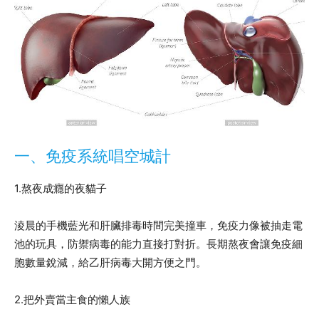
一、免疫系統唱空城計
1.熬夜成癮的夜貓子
淩晨的手機藍光和肝臟排毒時間完美撞車，免疫力像被抽走電
池的玩具，防禦病毒的能力直接打對折。長期熬夜會讓免疫細
胞數量銳減，給乙肝病毒大開方便之門。
2.把外賣當主食的懶人族