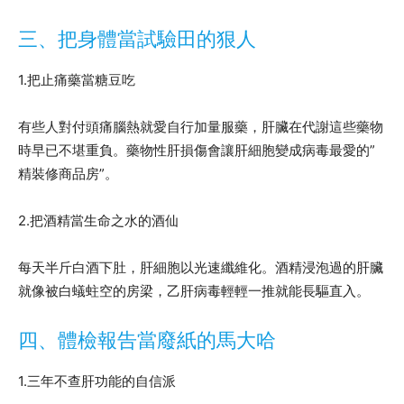
三、把身體當試驗田的狠人
1.把止痛藥當糖豆吃
有些人對付頭痛腦熱就愛自行加量服藥，肝臟在代謝這些藥物
時早已不堪重負。藥物性肝損傷會讓肝細胞變成病毒最愛的”
精裝修商品房”。
2.把酒精當生命之水的酒仙
每天半斤白酒下肚，肝細胞以光速纖維化。酒精浸泡過的肝臟
就像被白蟻蛀空的房梁，乙肝病毒輕輕一推就能長驅直入。
四、體檢報告當廢紙的馬大哈
1.三年不查肝功能的自信派