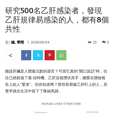
研究500名乙肝感染者，發現
乙肝規律易感染的人，都有8個
共性
文/
鐘, 學閔
2026/06/04
29
0
聽說肝臟是人體最沉默的器官？可當它真的”開口說話”時，往
往已經錯過了最.佳時機。乙肝這個潛伏高手，總愛在體檢報
告上給人”驚喜”。但你知道嗎？那些容易被乙肝盯上的人，其
實早就在生活中留下了蛛絲馬跡。