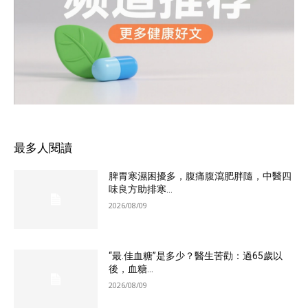
最多人閱讀
脾胃寒濕困擾多，腹痛腹瀉肥胖隨，中醫四
味良方助排寒...
2026/08/09
“最.佳血糖”是多少？醫生苦勸：過65歲以
後，血糖...
2026/08/09