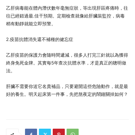
乙肝病毒能在體內潛伏數年毫無症狀，等出現肝區疼痛時，往
往已經錯過最.佳干預期。定期檢查就像給肝臟裝監控，病毒
稍有動靜就能立即預警。
2.疫苗抗體消失還不補種的健忘症
乙肝疫苗的保護力會隨時間遞減，很多人打完三針就以為獲得
終身免死金牌。其實每5年查次抗體水準，才是真正的聰明做
法。
肝臟不需要你送它名貴補品，只要避開這些危險動作，就是最
好的養生。明天起床第一件事，先把熬夜定的鬧鐘關掉如何？