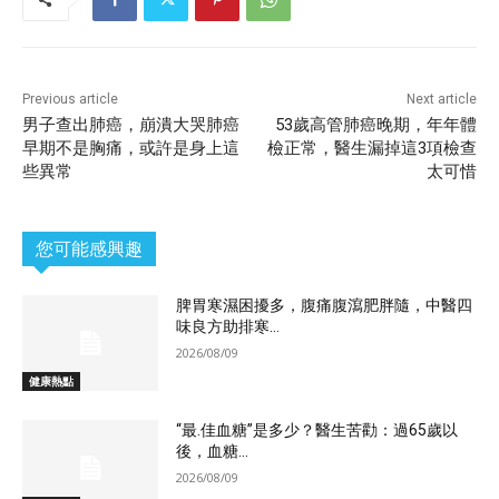
Previous article
Next article
男子查出肺癌，崩潰大哭肺癌
53歲高管肺癌晚期，年年體
早期不是胸痛，或許是身上這
檢正常，醫生漏掉這3項檢查
些異常
太可惜
您可能感興趣
脾胃寒濕困擾多，腹痛腹瀉肥胖隨，中醫四
味良方助排寒...
2026/08/09
健康熱點
“最.佳血糖”是多少？醫生苦勸：過65歲以
後，血糖...
2026/08/09