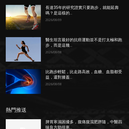
長達35年的研究證實只要跑步，就能延壽
嗎？是這樣的...
2026/08/09
醫生坦言最好的抗癌運動並不是打太極和跑
步，而是這幾...
2026/08/08
比跑步輕鬆，比走路高效，血糖、血脂都受
益，還對膝蓋...
2026/08/08
熱門推送
脾胃寒濕困擾多，腹痛腹瀉肥胖隨，中醫四
味良方助排寒...