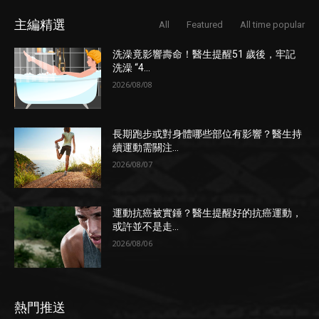
主編精選
All
Featured
All time popular
洗澡竟影響壽命！醫生提醒51 歲後，牢記
洗澡 “4...
2026/08/08
長期跑步或對身體哪些部位有影響？醫生持
續運動需關注...
2026/08/07
運動抗癌被實錘？醫生提醒好的抗癌運動，
或許並不是走...
2026/08/06
熱門推送