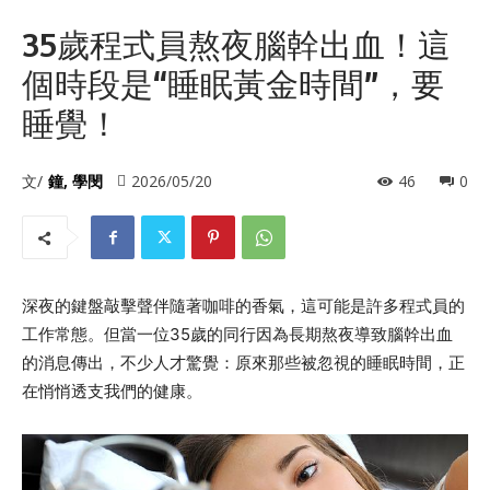
35歲程式員熬夜腦幹出血！這
個時段是“睡眠黃金時間”，要
睡覺！
文/
鐘, 學閔
2026/05/20
46
0
深夜的鍵盤敲擊聲伴隨著咖啡的香氣，這可能是許多程式員的
工作常態。但當一位35歲的同行因為長期熬夜導致腦幹出血
的消息傳出，不少人才驚覺：原來那些被忽視的睡眠時間，正
在悄悄透支我們的健康。