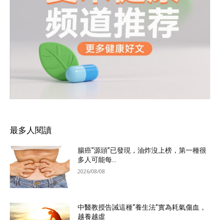
最多人閱讀
腸癌“源頭”已發現，油炸沒上榜，第一種很
多人可能每...
2026/08/08
中醫教授告誡這種“養生法”實為耗氣傷血，
越養越虛