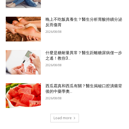
晚上不吃飯真養生？醫生分析胃酸持續分泌
反而傷胃
2026/08/08
什麼是糖耐量異常？醫生距離糖尿病僅一步
之遙！教你3...
2026/08/08
西瓜霜真和西瓜有關？醫生揭秘口腔潰瘍背
後的中藥學奧...
2026/08/08
Load more