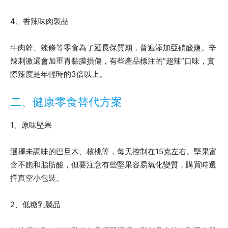
4、香辣味肉製品
牛肉幹、辣條等零食為了延長保質期，普遍添加亞硝酸鹽。辛
辣刺激還會加重胃黏膜損傷，有些產品標注的”超辣”口味，實
際辣度是年輕時的3倍以上。
二、健康零食替代方案
1、原味堅果
選擇未調味的巴旦木、核桃等，每天控制在15克左右。堅果富
含不飽和脂肪酸，但要注意有些堅果容易氧化變質，購買時選
擇真空小包裝。
2、低糖乳製品