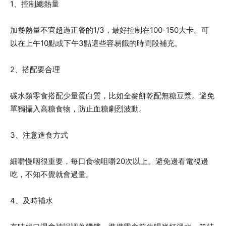
1、控制總熱量
加餐熱量不宜超過正餐的1/3，最好控制在100-150大卡。可
以在上午10點或下午3點這些容易餓的時間段補充。
2、搭配要合理
碳水類零食搭配少量蛋白質，比如全麥餅乾配無糖豆漿。避免
單獨攝入高糖食物，防止血糖劇烈波動。
3、注意進食方式
細嚼慢咽很重要，每口食物咀嚼20次以上。避免邊看電視邊
吃，不知不覺就會過量。
4、及時補水