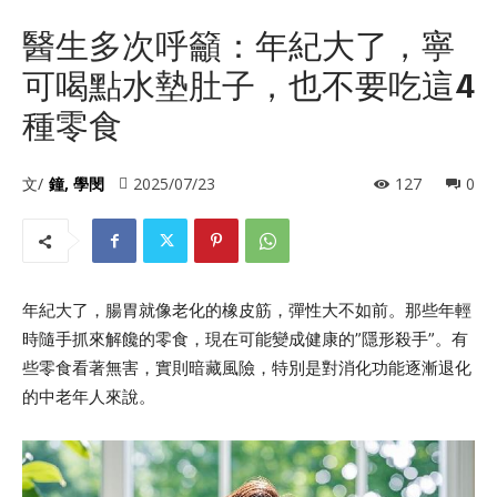
醫生多次呼籲：年紀大了，寧
可喝點水墊肚子，也不要吃這4
種零食
文/
鐘, 學閔
2025/07/23
127
0
年紀大了，腸胃就像老化的橡皮筋，彈性大不如前。那些年輕
時隨手抓來解饞的零食，現在可能變成健康的”隱形殺手”。有
些零食看著無害，實則暗藏風險，特別是對消化功能逐漸退化
的中老年人來說。