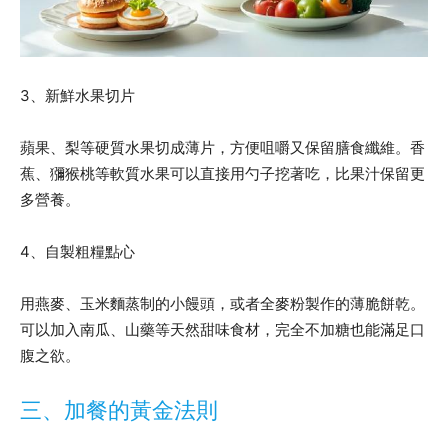
3、新鮮水果切片
蘋果、梨等硬質水果切成薄片，方便咀嚼又保留膳食纖維。香
蕉、獼猴桃等軟質水果可以直接用勺子挖著吃，比果汁保留更
多營養。
4、自製粗糧點心
用燕麥、玉米麵蒸制的小饅頭，或者全麥粉製作的薄脆餅乾。
可以加入南瓜、山藥等天然甜味食材，完全不加糖也能滿足口
腹之欲。
三、加餐的黃金法則