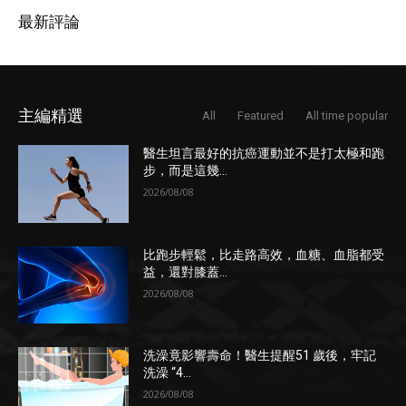
最新評論
主編精選
All
Featured
All time popular
醫生坦言最好的抗癌運動並不是打太極和跑
步，而是這幾...
2026/08/08
比跑步輕鬆，比走路高效，血糖、血脂都受
益，還對膝蓋...
2026/08/08
洗澡竟影響壽命！醫生提醒51 歲後，牢記
洗澡 “4...
2026/08/08