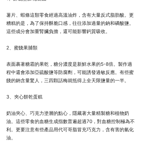
薯片、蝦條這類零食經過高溫油炸，含有大量反式脂肪酸。更
糟糕的是，為了保持酥脆口感，往往添加過量的鈉和磷酸鹽。
這些成分會加重腎臟負擔，還可能影響鈣質吸收。
2、蜜餞果脯類
表面裹著糖霜的果乾，糖分濃度是新鮮水果的5-8倍。製作過
程中還會添加亞硫酸鹽等防腐劑，可能誘發過敏反應。有些蜜
餞的鈉含量驚人，三四顆話梅就抵得上全天限鹽量的一半。
3、夾心餅乾蛋糕
奶油夾心、巧克力塗層的點心，隱藏著大量精製糖和植物奶
油。這些零食的血糖生成指數普遍超過70，對血糖控制極為不
利。更要注意有些產品用代可哥脂冒充巧克力，含有害的氫化
油。