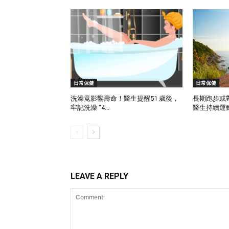
日常保健
日常保健
洗澡竟影響壽命！醫生提醒51 歲後，
長期跑步或
牢記洗澡 “4...
醫生持續運動
LEAVE A REPLY