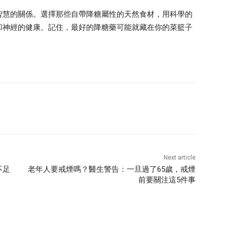
智慧的關係。選擇那些自帶降糖屬性的天然食材，用科學的
和神經的健康。記住，最好的降糖藥可能就藏在你的菜籃子
Next article
不足
老年人要戒煙嗎？醫生警告：一旦過了65歲，戒煙
前要關注這5件事