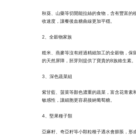
秋葵、山藥等切開能拉絲的食物，含有豐富的
收速度，讓餐後血糖曲線更加平穩。
2、全穀物家族
糙米、燕麥等沒有經過精細加工的全穀物，保
的天然屏障，胚芽則提供了寶貴的B族維生素。
3、深色蔬菜組
紫甘藍、菠菜等顏色濃重的蔬菜，富含花青素
敏感性，讓細胞更容易接納葡萄糖。
4、堅果種子類
亞麻籽、奇亞籽等小顆粒種子遇水會膨脹，形