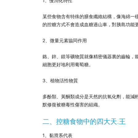
1、慢消化特性
某些食物含有特殊的膳食纖維結構，像海綿一
的控糖方式不會造成血糖過山車，對胰島功能
2、微量元素協同作用
鉻、鋅、鎂等礦物質就像精密儀器裏的齒輪，
細胞更好地利用葡萄糖。
3、植物活性物質
多酚類、黃酮類成分是天然的抗氧化劑，能減
默修復被糖毒性傷害的組織。
二、控糖食物中的四大天.王
1、黏滑系代表