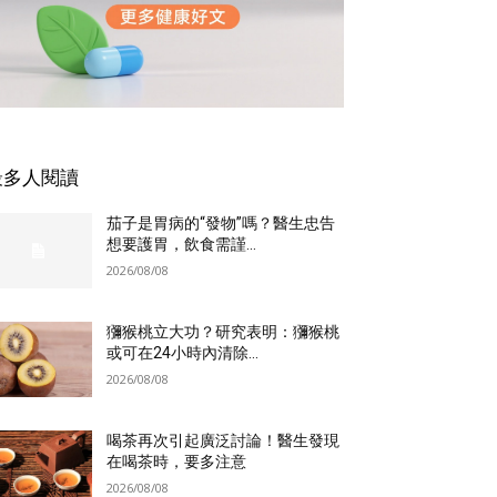
最多人閱讀
茄子是胃病的“發物”嗎？醫生忠告
想要護胃，飲食需謹...
2026/08/08
獼猴桃立大功？研究表明：獼猴桃
或可在24小時內清除...
2026/08/08
喝茶再次引起廣泛討論！醫生發現
在喝茶時，要多注意
2026/08/08