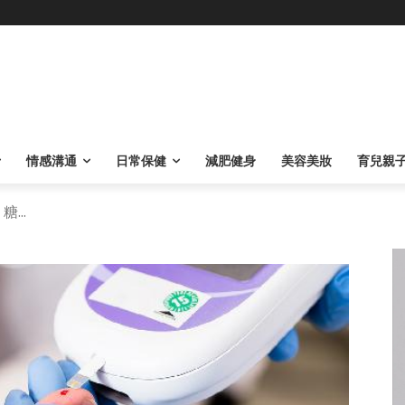
情感溝通
日常保健
減肥健身
美容美妝
育兒親
...