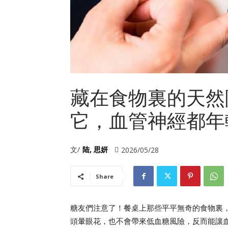
藏在食物裏的天然
它，血管神經都年
文/
陆, 思妍
2026/05/28
Share
糖友們注意了！餐桌上那些平平無奇的食物裏
頭暈眼花，也不會帶來低血糖風險，反而能讓