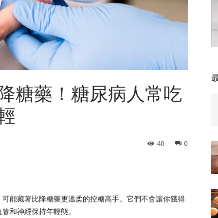
降糖藥！糖尿病人常吃
輕
40
0
，可能藏著比降糖藥更溫柔的控糖高手。它們不會讓你餓得
血管和神經保持年輕態。