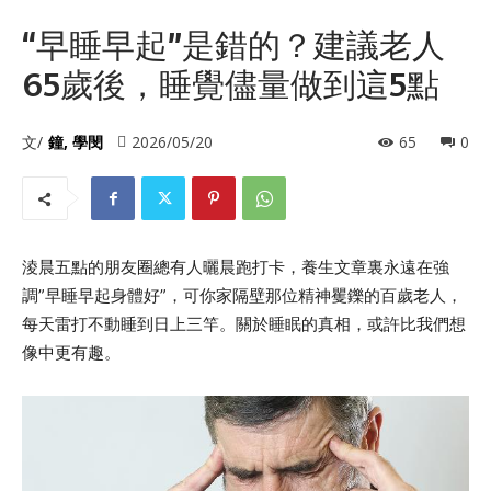
“早睡早起”是錯的？建議老人
65歲後，睡覺儘量做到這5點
文/
鐘, 學閔
2026/05/20
65
0
淩晨五點的朋友圈總有人曬晨跑打卡，養生文章裏永遠在強
調”早睡早起身體好”，可你家隔壁那位精神矍鑠的百歲老人，
每天雷打不動睡到日上三竿。關於睡眠的真相，或許比我們想
像中更有趣。