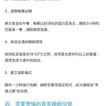
3、調整晚餐結構
將主食放在午餐，晚餐以好消化的蛋白質為主，睡前3小時吃
完最後一餐，減輕腸胃負擔。
4、創造合適的睡眠環境
保持臥室溫度在18-22℃之間，使用遮光度90%以上的窗簾，
選擇支撐力適中的枕頭。
5、建立放鬆儀式
睡前一小時進行泡腳、聽輕音樂等固定程式，給大腦發送”準
備入睡”的信號。
四、需要警惕的異常睡眠信號