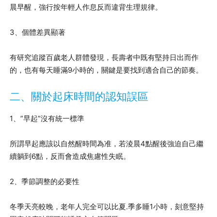
晨早醒，強行按年輕人作息反而違背生理規律。
3、個體差異顯著
有研究追蹤百歲老人群體發現，長壽者中既有堅持日出而作
的，也有每天睡滿9小時的，關鍵是要找到適合自己的節奏。
二、關於起床時間的認知誤區
1、”早起”沒有統一標準
所謂早起應該以自然醒時間為准，若淩晨4點醒後強迫自己繼
續躺到6點，反而會造成焦慮性失眠。
2、季節調整的必要性
冬季天亮較晚，老年人完全可以比夏.季多睡1小時，刻意堅持