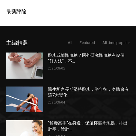
最新評論
主編精選
All
Featured
All time popular
跑步或能降血糖？國外研究降血糖有幾個
“好方法”，不...
2026/08/05
醫生坦言長期堅持跑步，半年後，身體會有
這7大變化
2026/08/04
“解毒高手”在身邊，保溫杯裏常泡點，排出
肝毒，給肝...
2026/08/04