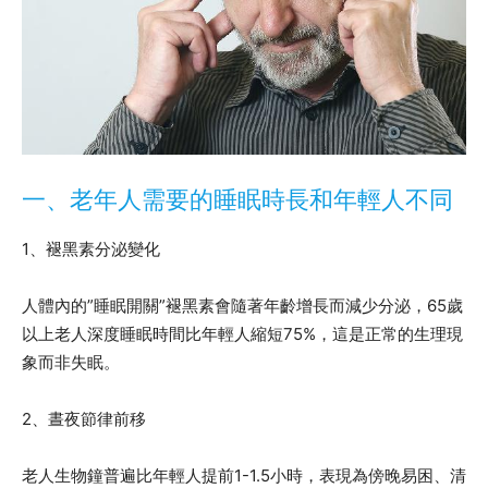
一、老年人需要的睡眠時長和年輕人不同
1、褪黑素分泌變化
人體內的”睡眠開關”褪黑素會隨著年齡增長而減少分泌，65歲
以上老人深度睡眠時間比年輕人縮短75%，這是正常的生理現
象而非失眠。
2、晝夜節律前移
老人生物鐘普遍比年輕人提前1-1.5小時，表現為傍晚易困、清