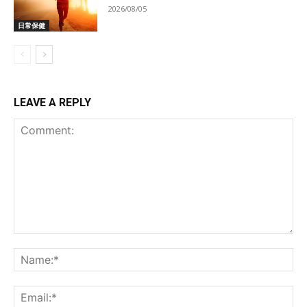
2026/08/05
日常保健
LEAVE A REPLY
Comment:
Na
Ema