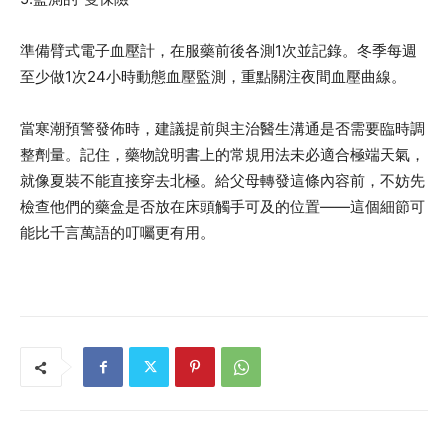
準備臂式電子血壓計，在服藥前後各測1次並記錄。冬季每週
至少做1次24小時動態血壓監測，重點關注夜間血壓曲線。
當寒潮預警發佈時，建議提前與主治醫生溝通是否需要臨時調
整劑量。記住，藥物說明書上的常規用法未必適合極端天氣，
就像夏裝不能直接穿去北極。給父母轉發這條內容前，不妨先
檢查他們的藥盒是否放在床頭觸手可及的位置——這個細節可
能比千言萬語的叮囑更有用。