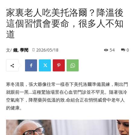
家裏老人吃美托洛爾？降溫後
這個習慣會要命，很多人不知
道
文/
鐘, 學閔
2026/05/18
54
0
寒冬清晨，張大爺像往常一樣吞下美托洛爾準備晨練，剛出門
就眼前一黑…這種驚險場景在心血管門診並不罕見。隨著強冷
空氣南下，降壓藥與低溫的致.命組合正在悄悄威脅中老年人
的健康。