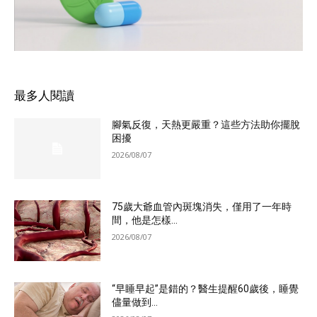
最多人閱讀
腳氣反復，天熱更嚴重？這些方法助你擺脫
困擾
2026/08/07
75歲大爺血管內斑塊消失，僅用了一年時
間，他是怎樣...
2026/08/07
“早睡早起”是錯的？醫生提醒60歲後，睡覺
儘量做到...