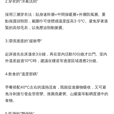
2.穿衣的”洋蔥法則”
採用三層穿衣法：貼身速幹層+中間保暖層+外層防風層。重
點保護頭頸部，戴圍巾可使體感溫度提高3-5℃。避免穿著過
緊的高領毛衣，以免壓迫頸動脈竇。
3.環境過渡的”緩衝帶”
起床後先在床邊坐3分鐘，再在室內活動10分鐘才出門。室內
外溫差超過10℃時，建議在樓道等過渡區域適應2分鐘。
4.飲食的”溫度密碼”
早餐搭配40℃左右的溫熱流食，既能促進藥物吸收，又可避
免冷刺激引發血管痙攣。推薦燕麥粥、山藥羹等黏稠度適中的
食物。
5.監測的”雙保險”