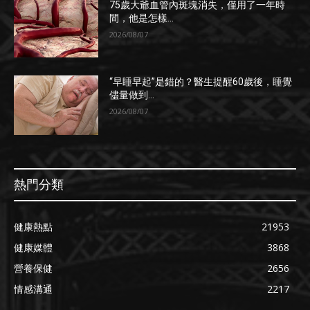
75歲大爺血管內斑塊消失，僅用了一年時
間，他是怎樣...
2026/08/07
“早睡早起”是錯的？醫生提醒60歲後，睡覺
儘量做到...
2026/08/07
熱門分類
健康熱點
21953
健康媒體
3868
營養保健
2656
情感溝通
2217