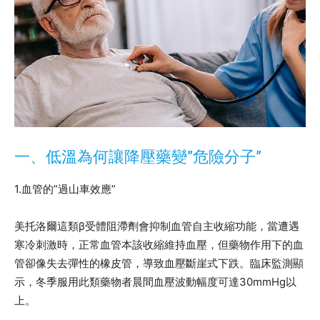
一、低溫為何讓降壓藥變”危險分子”
1.血管的”過山車效應”
美托洛爾這類β受體阻滯劑會抑制血管自主收縮功能，當遭遇
寒冷刺激時，正常血管本該收縮維持血壓，但藥物作用下的血
管卻像失去彈性的橡皮管，導致血壓斷崖式下跌。臨床監測顯
示，冬季服用此類藥物者晨間血壓波動幅度可達30mmHg以
上。