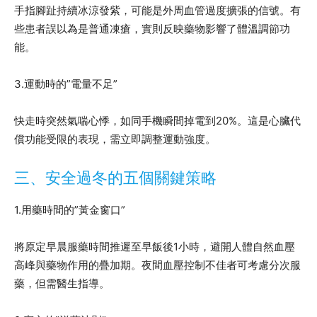
手指腳趾持續冰涼發紫，可能是外周血管過度擴張的信號。有
些患者誤以為是普通凍瘡，實則反映藥物影響了體溫調節功
能。
3.運動時的”電量不足”
快走時突然氣喘心悸，如同手機瞬間掉電到20%。這是心臟代
償功能受限的表現，需立即調整運動強度。
三、安全過冬的五個關鍵策略
1.用藥時間的”黃金窗口”
將原定早晨服藥時間推遲至早飯後1小時，避開人體自然血壓
高峰與藥物作用的疊加期。夜間血壓控制不佳者可考慮分次服
藥，但需醫生指導。