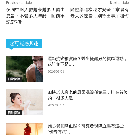
Previous article
Next article
夜間中風人數越來越多！醫生
降壓藥這樣吃才安全！家裏有
忠告：不管多大年齡，睡前牢
老人的速看，別等出事才後悔
記5不做
您可能感興趣
運動抗癌被實錘？醫生提醒好的抗癌運動，
或許並不是走...
2026/08/06
日常保健
加快老人衰老的原因洗澡僅第三，排在首位
的，很多人還...
2026/08/06
日常保健
跑步就能降血壓？研究發現降血壓有這些
“優秀方法”，...