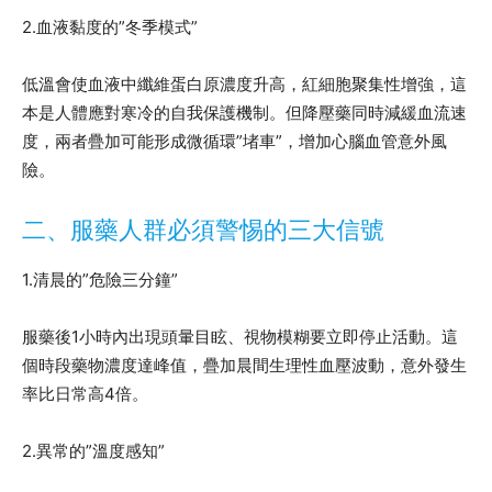
2.血液黏度的”冬季模式”
低溫會使血液中纖維蛋白原濃度升高，紅細胞聚集性增強，這
本是人體應對寒冷的自我保護機制。但降壓藥同時減緩血流速
度，兩者疊加可能形成微循環”堵車”，增加心腦血管意外風
險。
二、服藥人群必須警惕的三大信號
1.清晨的”危險三分鐘”
服藥後1小時內出現頭暈目眩、視物模糊要立即停止活動。這
個時段藥物濃度達峰值，疊加晨間生理性血壓波動，意外發生
率比日常高4倍。
2.異常的”溫度感知”