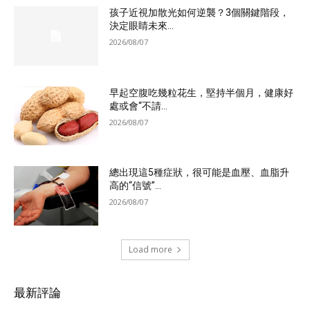
孩子近視加散光如何逆襲？3個關鍵階段，
決定眼睛未來...
2026/08/07
早起空腹吃幾粒花生，堅持半個月，健康好
處或會“不請...
2026/08/07
總出現這5種症狀，很可能是血壓、血脂升
高的“信號”...
2026/08/07
Load more
最新評論