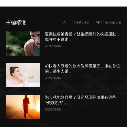
主編精選
All
Featured
All time popular
運動抗癌被實錘？醫生提醒好的抗癌運動，
或許並不是走...
2026/08/06
加快老人衰老的原因洗澡僅第三，排在首位
的，很多人還...
2026/08/06
跑步就能降血壓？研究發現降血壓有這些
“優秀方法”，...
2026/08/05