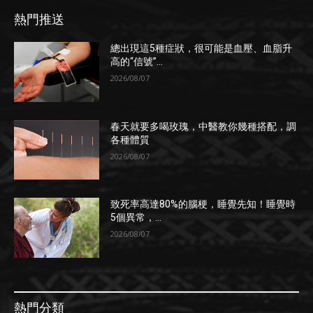
熱門推送
總出現這5種症狀，很可能是血壓、血脂升
高的“信號”...
2026/08/07
春天就要多喝玫瑰，中醫教你幾種搭配，調
各種體質
2026/08/07
致死率高達80%的腦梗，睡覺先知！睡覺時
5個異常，...
2026/08/07
熱門分類