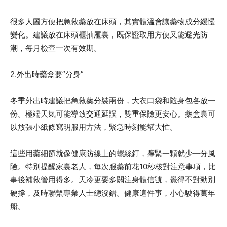
很多人圖方便把急救藥放在床頭，其實體溫會讓藥物成分緩慢
變化。建議放在床頭櫃抽屜裏，既保證取用方便又能避光防
潮，每月檢查一次有效期。
2.外出時藥盒要”分身”
冬季外出時建議把急救藥分裝兩份，大衣口袋和隨身包各放一
份。極端天氣可能導致交通延誤，雙重保險更安心。藥盒裏可
以放張小紙條寫明服用方法，緊急時刻能幫大忙。
這些用藥細節就像健康防線上的螺絲釘，擰緊一顆就少一分風
險。特別提醒家裏老人，每次服藥前花10秒核對注意事項，比
事後補救管用得多。天冷更要多關注身體信號，覺得不對勁別
硬撐，及時聯繫專業人士總沒錯。健康這件事，小心駛得萬年
船。