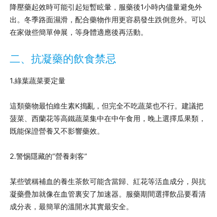
降壓藥起效時可能引起短暫眩暈，服藥後1小時內儘量避免外
出。冬季路面濕滑，配合藥物作用更容易發生跌倒意外。可以
在家做些簡單伸展，等身體適應後再活動。
二、抗凝藥的飲食禁忌
1.綠葉蔬菜要定量
這類藥物最怕維生素K搗亂，但完全不吃蔬菜也不行。建議把
菠菜、西蘭花等高鐵蔬菜集中在中午食用，晚上選擇瓜果類，
既能保證營養又不影響藥效。
2.警惕隱藏的”營養刺客”
某些號稱補血的養生茶飲可能含當歸、紅花等活血成分，與抗
凝藥疊加就像在血管裏安了加速器。服藥期間選擇飲品要看清
成分表，最簡單的溫開水其實最安全。