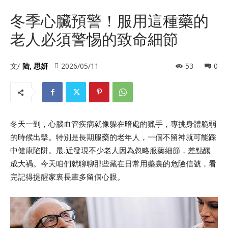
冬季心臟預警！服用這種藥的
老人必須警惕的致命細節
文/
陆, 思妍
2026/05/11
53
0
冬天一到，心腦血管疾病就像躲在暗處的獵手，專挑身體脆弱
的時候出擊。特別是長期服藥的老年人，一個不留神就可能踩
中健康陷阱。最.近發現不少老人因為忽略服藥細節，差點釀
成大禍。今天咱們就聊聊那些藏在日常用藥裏的危險信號，看
完記得提醒家裏長輩多留個心眼。