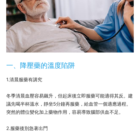
一、降壓藥的溫度陷阱
1.清晨服藥有講究
冬季清晨血壓容易飆升，但起床後立即服藥可能適得其反。建
議先喝半杯溫水，靜坐5分鐘再服藥，給血管一個適應過程。
突然的體位變化加上藥物作用，容易導致腦部供血不足。
2.服藥後別急著出門