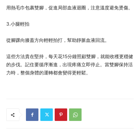
用熱毛巾包裹雙腳，促進局部血液迴圈，注意溫度避免燙傷。
3.小腿輕拍
從腳踝向膝蓋方向輕輕拍打，幫助靜脈血液回流。
這些方法貴在堅持，每天花15分鐘照顧雙腳，就能收穫更穩健
的步伐。記住要循序漸進，出現疼痛立即停止。當雙腳保持活
力時，整個身體的運轉都會變得更輕鬆。