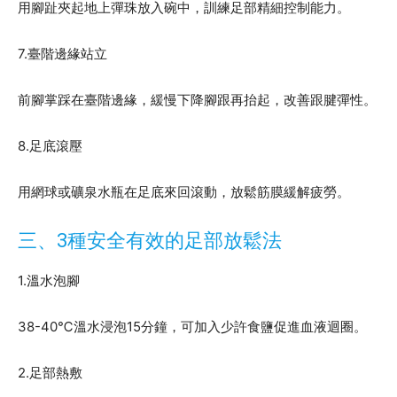
用腳趾夾起地上彈珠放入碗中，訓練足部精細控制能力。
7.臺階邊緣站立
前腳掌踩在臺階邊緣，緩慢下降腳跟再抬起，改善跟腱彈性。
8.足底滾壓
用網球或礦泉水瓶在足底來回滾動，放鬆筋膜緩解疲勞。
三、3種安全有效的足部放鬆法
1.溫水泡腳
38-40℃溫水浸泡15分鐘，可加入少許食鹽促進血液迴圈。
2.足部熱敷