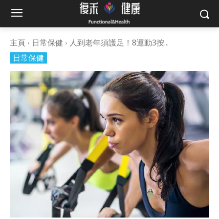
主頁
日常保健
人到老年須護足！8運動3按...
日常保健