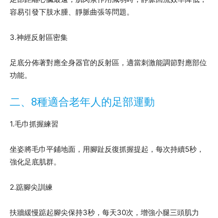
容易引發下肢水腫、靜脈曲張等問題。
3.神經反射區密集
足底分佈著對應全身器官的反射區，適當刺激能調節對應部位
功能。
二、8種適合老年人的足部運動
1.毛巾抓握練習
坐姿將毛巾平鋪地面，用腳趾反復抓握提起，每次持續5秒，
強化足底肌群。
2.踮腳尖訓練
扶牆緩慢踮起腳尖保持3秒，每天30次，增強小腿三頭肌力