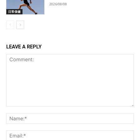
2026/08/08
日常保健
LEAVE A REPLY
Comment:
Na
Ema