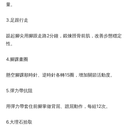
量。
3.足跟行走
踮起腳尖用腳跟走路2分鐘，鍛煉脛骨前肌，改善步態穩定
性。
4.腳踝畫圈
懸空腳踝順時針、逆時針各轉15圈，增加關節活動度。
5.彈力帶抗阻
用彈力帶套住前腳掌做背屈、蹠屈動作，每組12次。
6.大理石拾取