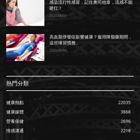
感染流行性感冒，記住奧司他韋，流感不能
硬扛！
2026/08/09
高血脂併發症影響健康？服用降脂藥期間，
這些壞習慣務...
2026/08/09
熱門分類
健康熱點
22035
健康媒體
3868
營養保健
2696
情感溝通
2218