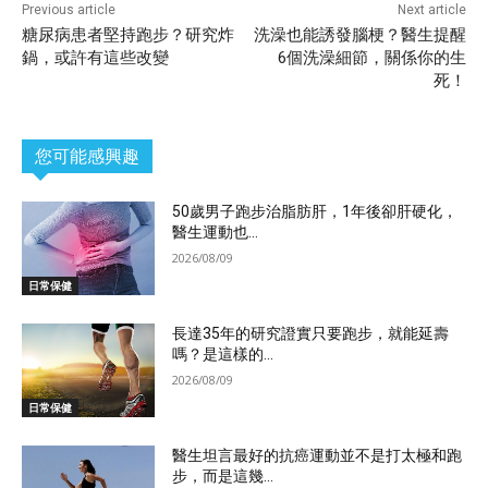
Previous article
Next article
糖尿病患者堅持跑步？研究炸
洗澡也能誘發腦梗？醫生提醒
鍋，或許有這些改變
6個洗澡細節，關係你的生
死！
您可能感興趣
50歲男子跑步治脂肪肝，1年後卻肝硬化，
醫生運動也...
2026/08/09
日常保健
長達35年的研究證實只要跑步，就能延壽
嗎？是這樣的...
2026/08/09
日常保健
醫生坦言最好的抗癌運動並不是打太極和跑
步，而是這幾...