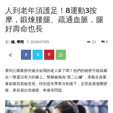
人到老年須護足！8運動3按
摩，鍛煉腰腿、疏通血脈，腿
好壽命也長
文/
鐘, 學閔
2026/07/09
23
0
看到公園裏那些健步如飛的老人家了嗎？他們的秘密可能就藏
在一雙靈活有力的腳上。雙腳被稱為”第二心臟”，承載全身重
量卻最容易被忽視。特別是冬季寒冷刺激下，足部血液迴圈變
慢，更容易出現僵硬、疼痛等問題。