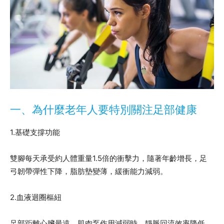
一、為什麼老年人要特別關注足部健康
1.基礎支撐功能
雙腳每天承受約人體重量1.5倍的衝擊力，隨著年齡增長，足
弓韌帶彈性下降，脂肪墊變薄，緩衝能力減弱。
2.血液迴圈樞紐
足部距離心臟最遠，肌肉泵作用減弱時，靜脈回流效率降低，