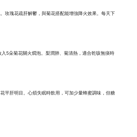
沖泡。玫瑰花疏肝解鬱，與菊花搭配能增強降火效果。每天下
放入5朵菊花關火燜泡。梨潤肺、菊清熱，適合乾咳無痰時
菊花平肝明目。心煩失眠時飲用，可加少量蜂蜜調味，但糖