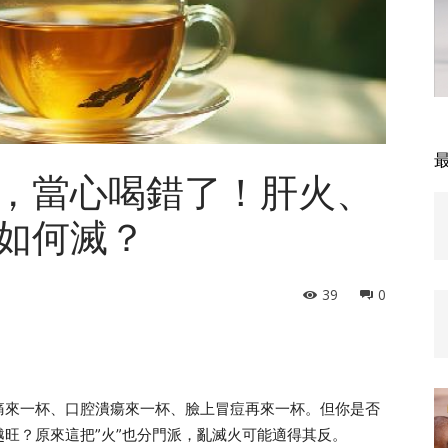
，當心喝錯了！肝火、
如何滅？
39
0
痛來一杯、口腔潰瘍來一杯、臉上冒痘再來一杯。但你是否
旺？原來這把”火”也分門派，亂滅火可能適得其反。