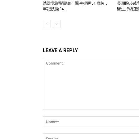
洗澡竟影響壽命！醫生提醒51 歲後，
長期跑步或
牢記洗澡 “4...
醫生持續運動
LEAVE A REPLY
Comment: