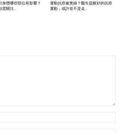
對身體哪些部位有影響？
運動抗癌被實錘？醫生提醒好的抗癌
需關注...
運動，或許並不是走...
Name:*
Email:*