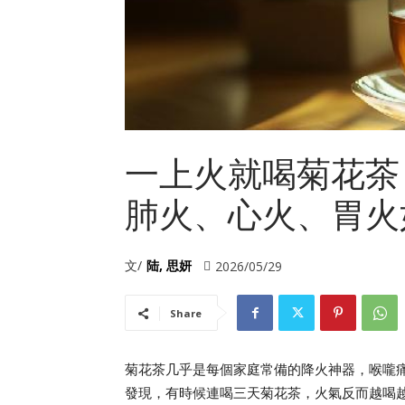
一上火就喝菊花茶
肺火、心火、胃火
文/
陆, 思妍
2026/05/29
Share
菊花茶几乎是每個家庭常備的降火神器，喉嚨
發現，有時候連喝三天菊花茶，火氣反而越喝越