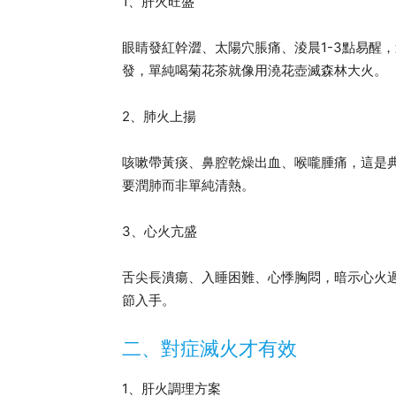
1、肝火旺盛
眼睛發紅幹澀、太陽穴脹痛、淩晨1-3點易醒
發，單純喝菊花茶就像用澆花壺滅森林大火。
2、肺火上揚
咳嗽帶黃痰、鼻腔乾燥出血、喉嚨腫痛，這是
要潤肺而非單純清熱。
3、心火亢盛
舌尖長潰瘍、入睡困難、心悸胸悶，暗示心火
節入手。
二、對症滅火才有效
1、肝火調理方案