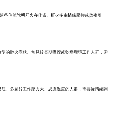
，這些信號說明肝火在作祟。肝火多由情緒壓抑或熬夜引
典型的肺火症狀。常見於長期吸煙或乾燥環境工作人群，需
過旺。多見於工作壓力大、思慮過度的人群，需要從情緒調