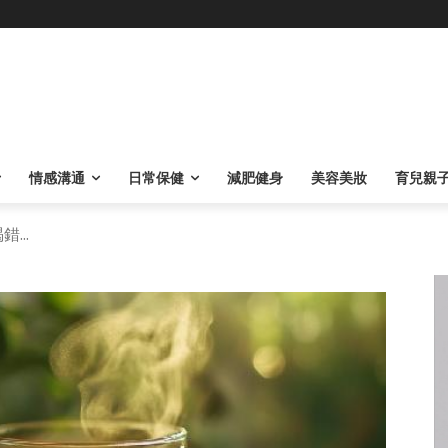
情感溝通
日常保健
減肥健身
美容美妝
育兒親
...