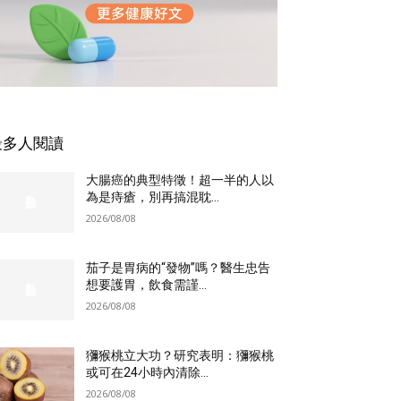
最多人閱讀
大腸癌的典型特徵！超一半的人以
為是痔瘡，別再搞混耽...
2026/08/08
茄子是胃病的“發物”嗎？醫生忠告
想要護胃，飲食需謹...
2026/08/08
獼猴桃立大功？研究表明：獼猴桃
或可在24小時內清除...
2026/08/08