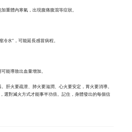
能加重體內寒氣，出現腹痛腹瀉等症狀。
潑冷水”，可能延長感冒病程。
用可能導致出血量增加。
器。肝火要疏泄、肺火要滋潤、心火要安定，胃火要消導。
號，選對滅火方式才能事半功倍。記住，身體發出的每個信