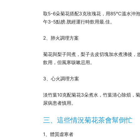
取5-6朵菊花搭配3克玫瑰花，用85℃溫水
午3-5點膀.胱經運行時飲用最.佳。
2、肺火調理方案
菊花與梨子同煮，梨子去皮切塊加水煮沸後，
飲用，但風寒咳嗽忌用。
3、心火調理方案
淡竹葉10克配菊花3朵煮水，竹葉清心除煩，
尿病患者慎用。
三、這些情況菊花茶會幫倒忙
1、體質虛寒者