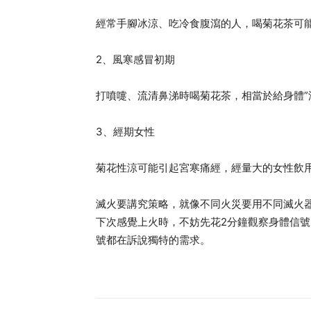
經常手腳冰涼、吃冷食腹瀉的人，喝菊花茶可
2、風寒感冒初期
打噴嚏、流清鼻涕時喝菊花茶，相當於給身體”
3、經期女性
菊花性涼可能引起宮寒痛經，經量大的女性飲
滅火要講究策略，就像不同火災要用不同滅火
下次感覺上火時，不妨先花2分鐘觀察身體信
號都在訴說獨特的需求。