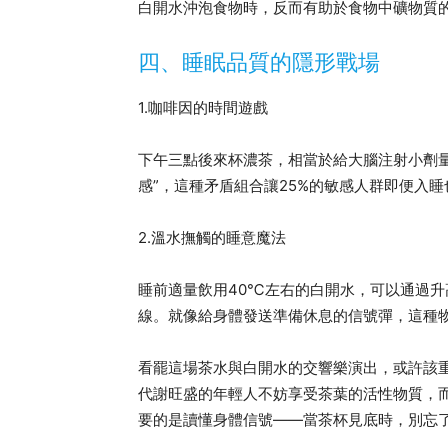
白開水沖泡食物時，反而有助於食物中礦物質的
四、睡眠品質的隱形戰場
1.咖啡因的時間遊戲
下午三點後來杯濃茶，相當於給大腦注射小劑量
感”，這種矛盾組合讓25%的敏感人群即便入
2.溫水撫觸的睡意魔法
睡前適量飲用40℃左右的白開水，可以通過
線。就像給身體發送準備休息的信號彈，這種
看罷這場茶水與白開水的交響樂演出，或許該重
代謝旺盛的年輕人不妨享受茶葉的活性物質，
要的是讀懂身體信號——當茶杯見底時，別忘