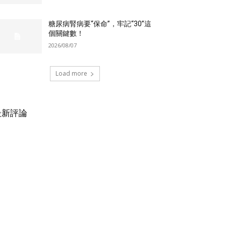
糖尿病腎病要“保命”，牢記“30”這
個關鍵數！
2026/08/07
Load more
最新評論