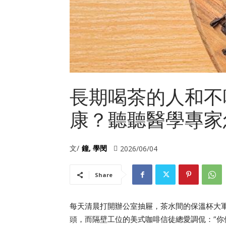
長期喝茶的人和不
康？聽聽醫學專家
文/
鐘, 學閔
2026/06/04
Share
每天清晨打開辦公室抽屜，茶水間的保溫杯大
頭，而隔壁工位的美式咖啡信徒總愛調侃：”你