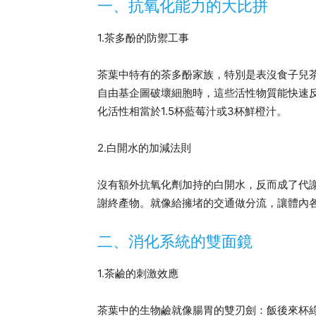
一、抗氧化能力的大比拼
1.茶多酚的防禦工事
茶葉中特有的茶多酚家族，特別是表沒食子兒茶
自由基企圖破壞細胞時，這些活性物質能快速
化活性相當於1.5杯藍莓汁或3杯鮮橙汁。
2.白開水的加減法則
沒有額外抗氧化劑加持的白開水，反而成了代
謝終產物。就像給擁堵的交通做分流，讓體內
二、消化系統的雙面鏡
1.茶鹼的刺激效應
茶葉中的生物鹼就像腸胃的雙刃劍：飯後來杯