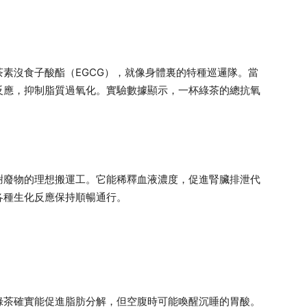
素沒食子酸酯（EGCG），就像身體裏的特種巡邏隊。當
反應，抑制脂質過氧化。實驗數據顯示，一杯綠茶的總抗氧
謝廢物的理想搬運工。它能稀釋血液濃度，促進腎臟排泄代
各種生化反應保持順暢通行。
綠茶確實能促進脂肪分解，但空腹時可能喚醒沉睡的胃酸。