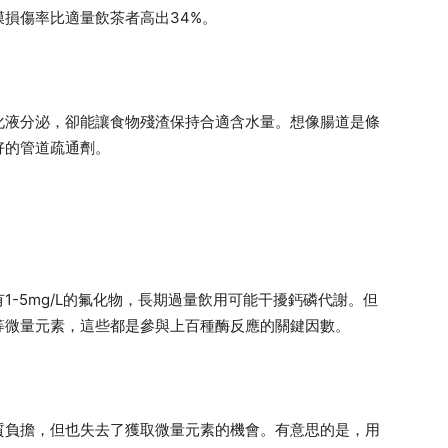
損傷率比適量飲茶者高出34%。
化液分泌，卻能讓食物殘渣保持合適含水量。想像腸道是條
好的管道疏通劑。
-5mg/L的氟化物，長期過量飲用可能干擾鈣磷代謝。但
等微量元素，這些都是參與上百種酶反應的關鍵因數。
質負擔，但也失去了獲取微量元素的機會。有意思的是，用