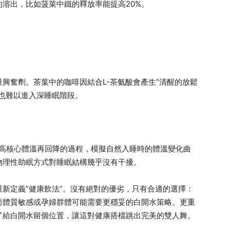
溶出，比如菠菜中鐵的釋放率能提高20%。
興奮劑。茶葉中的咖啡因結合L-茶氨酸會產生”清醒的放鬆
睡也難以進入深睡眠階段。
升高核心體溫再回降的過程，模擬自然入睡時的體溫變化曲
物理性助眠方式對睡眠結構幾乎沒有干擾。
新定義”健康飲法”。沒有絕對的優劣，只有合適的選擇：
而體質敏感或孕婦群體可能需要更穩妥的白開水策略。更重
了給白開水留個位置，讓這對健康搭檔跳出完美的雙人舞。