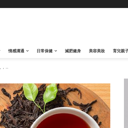
情感溝通
日常保健
減肥健身
美容美妝
育兒親
...