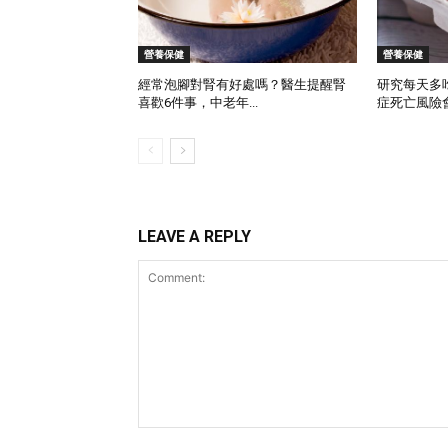
營養保健
營養保健
經常泡腳對腎有好處嗎？醫生提醒腎
研究每天多
喜歡6件事，中老年...
症死亡風險會
LEAVE A REPLY
Comment: