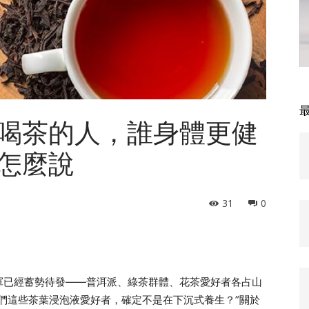
喝茶的人，誰身體更健
怎麼說
31
0
軍已經蓄勢待發——普洱派、綠茶群體、花茶愛好者各占山
們這些茶葉浸泡液愛好者，確定不是在下沉式養生？”關於