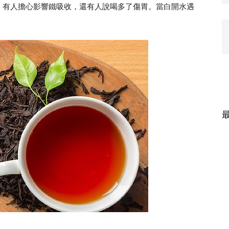
，有人擔心影響鐵吸收，還有人說喝多了傷胃。當白開水遇