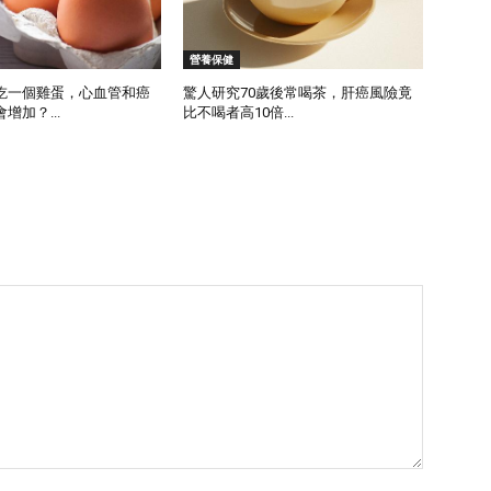
營養保健
吃一個雞蛋，心血管和癌
驚人研究70歲後常喝茶，肝癌風險竟
增加？...
比不喝者高10倍...