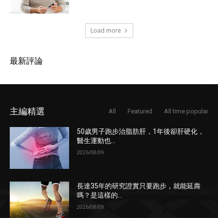
Load more
最新評論
主編精選
All
Featured
All time popular
50歲男子跑步治脂肪肝，1年後卻肝硬化，
醫生運動也...
2026/08/09
長達35年的研究證實只要跑步，就能延壽
嗎？是這樣的...
2026/08/09