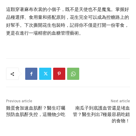
這顆穿著麻布衣裳的小個子，既不是天使也不是魔鬼。掌握好
品種選擇、食用量和搭配原則，花生完全可以成為控糖路上的
好幫手。下次撕開花生包裝時，記得你不僅是打開一份零食，
更是在進行一場精密的血糖管理藝術。
Previous article
Next article
雞蛋會加速血肌酐？醫生叮囑
南瓜子到底護血管還是堵血
預防血肌酐失控，這幾物少吃
管？醫生列出7種最容易吃錯
的食物！