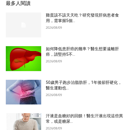
最多人閱讀
雞蛋該不該天天吃？研究發現肝病患者食
用，需掌握5個...
2026/08/09
如何降低患肝癌的幾率？醫生想要遠離肝
癌，請堅持5不...
2026/08/09
50歲男子跑步治脂肪肝，1年後卻肝硬化，
醫生運動也...
2026/08/09
汗液是血糖好的回饋！醫生汗液出現這些異
常，或是糖尿...
2026/08/09