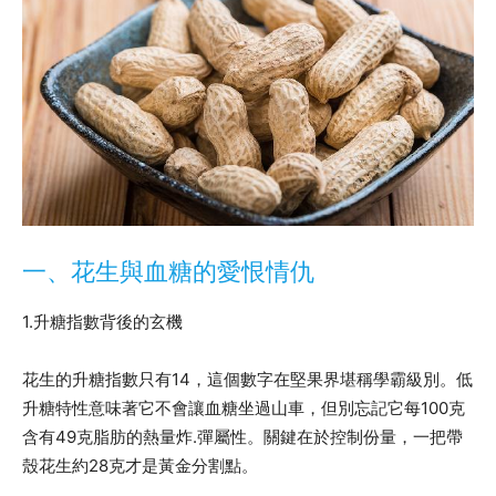
一、花生與血糖的愛恨情仇
1.升糖指數背後的玄機
花生的升糖指數只有14，這個數字在堅果界堪稱學霸級別。低
升糖特性意味著它不會讓血糖坐過山車，但別忘記它每100克
含有49克脂肪的熱量炸.彈屬性。關鍵在於控制份量，一把帶
殼花生約28克才是黃金分割點。