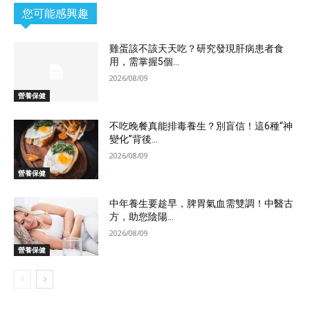
您可能感興趣
雞蛋該不該天天吃？研究發現肝病患者食
用，需掌握5個...
2026/08/09
營養保健
不吃晚餐真能排毒養生？別盲信！這6種“神
變化”背後...
2026/08/09
營養保健
中年養生要趁早，脾胃氣血需雙調！中醫古
方，助您陰陽...
2026/08/09
營養保健