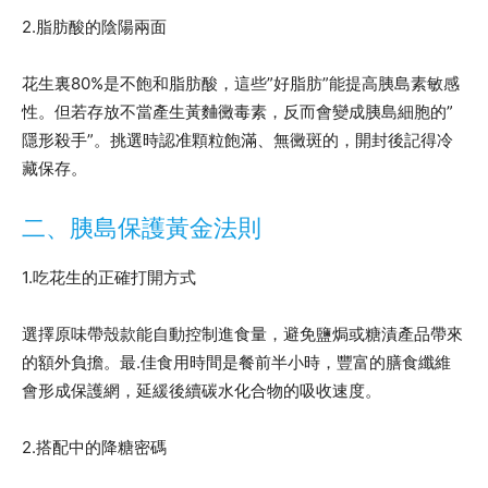
2.脂肪酸的陰陽兩面
花生裏80%是不飽和脂肪酸，這些”好脂肪”能提高胰島素敏感
性。但若存放不當產生黃麯黴毒素，反而會變成胰島細胞的”
隱形殺手”。挑選時認准顆粒飽滿、無黴斑的，開封後記得冷
藏保存。
二、胰島保護黃金法則
1.吃花生的正確打開方式
選擇原味帶殼款能自動控制進食量，避免鹽焗或糖漬產品帶來
的額外負擔。最.佳食用時間是餐前半小時，豐富的膳食纖維
會形成保護網，延緩後續碳水化合物的吸收速度。
2.搭配中的降糖密碼