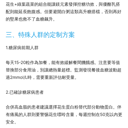
花生+綠葉蔬菜的組合能讓鎂元素發揮控糖功效，與優酪乳搭
配則能延長飽腹感。但要避開白粥這類高升糖搭檔，否則再好
的堅果也救不了血糖飆升。
三、特殊人群的定制方案
1.糖尿病前期人群
每天15-20粒作為加餐，能有效緩解餐間饑餓感。注意要等值
替換部分食用油，別讓總熱量超標。監測發現餐後血糖波動超
過2mmol/L時，需要重新評估耐受量。
2.已確診糖尿病患者
合併高血脂的患者建議選擇花生蛋白粉替代部分動物蛋白。伴
有痛風的人群則要警惕花生嘌呤含量，每週控制在50克以內更
安全。