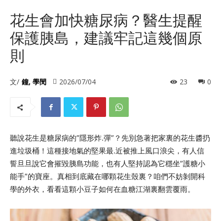
花生會加快糖尿病？醫生提醒
保護胰島，建議牢記這幾個原
則
文/
鐘, 學閔
2026/07/04
23
0
聽說花生是糖尿病的”隱形炸.彈”？先別急著把家裏的花生醬扔
進垃圾桶！這種接地氣的堅果最.近被推上風口浪尖，有人信
誓旦旦說它會摧毀胰島功能，也有人堅持認為它穩坐”護糖小
能手”的寶座。真相到底藏在哪顆花生殼裏？咱們不妨剝開科
學的外衣，看看這顆小豆子如何在血糖江湖裏翻雲覆雨。