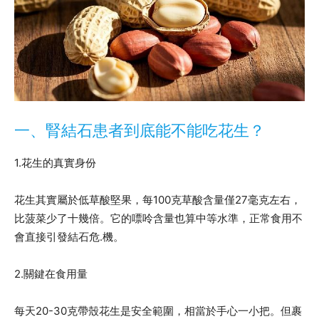
一、腎結石患者到底能不能吃花生？
1.花生的真實身份
花生其實屬於低草酸堅果，每100克草酸含量僅27毫克左右，
比菠菜少了十幾倍。它的嘌呤含量也算中等水準，正常食用不
會直接引發結石危.機。
2.關鍵在食用量
每天20-30克帶殼花生是安全範圍，相當於手心一小把。但裹