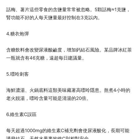
話梅、薯片這些零食的含鹽量常常被忽略。5顆話梅≈1克鹽，
腎功能不好的人每天鹽量最好控制在3克以內。
4.糖衣炮彈
含糖飲料會改變尿液酸鹼度，增加鈣結石風險。某品牌冰紅茶
一瓶就含有46克糖，遠超每日建議量。
5.嘌呤刺客
海鮮濃湯、火鍋底料這類美味藏著高嘌呤隱患。熬煮4小時的
老火靚湯，嘌呤含量可能是清湯的20倍。
6.維生素C誤區
每天超過1000mg的維生素C補充劑會使尿液酸化，長期可能
誘發結石。天然水果裏的維C則相對安全。