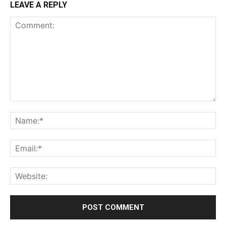
LEAVE A REPLY
Comment:
Na
Ema
Web