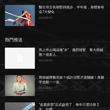
醫生坦言長期堅持跑步，半年後，身體會有
這7大變化
2026/08/04
熱門推送
馬上停止喝這種“水”，傷肝毀腎、養大癌細
胞？很多人...
2026/08/06
胃病健脾難見效？或許治腎才是關鍵！再棘
手也能一一攻...
2026/08/05
“血脂疫苗”正式啟用了，每年只需注射 2
次，什麼...