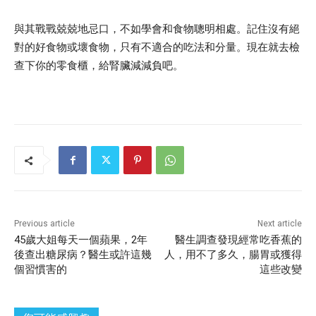
與其戰戰兢兢地忌口，不如學會和食物聰明相處。記住沒有絕
對的好食物或壞食物，只有不適合的吃法和分量。現在就去檢
查下你的零食櫃，給腎臟減減負吧。
Previous article
Next article
45歲大姐每天一個蘋果，2年
醫生調查發現經常吃香蕉的
後查出糖尿病？醫生或許這幾
人，用不了多久，腸胃或獲得
個習慣害的
這些改變