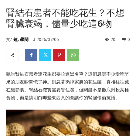
腎結石患者不能吃花生？不想
腎臟衰竭，儘量少吃這6物
文/
鐘, 學閔
2026/07/06
20
0
聽說腎結石患者連花生都要拉進黑名單？這消息讓不少愛吃堅
果的朋友瞬間慌了神。別急著扔掉家裏的花生罐，真相往往藏
在細節裏。腎結石確實需要管住嘴，但關鍵不是徹底封殺某種
食物，而是搞明白哪些東西真的會讓你的腎臟偷偷抗議。