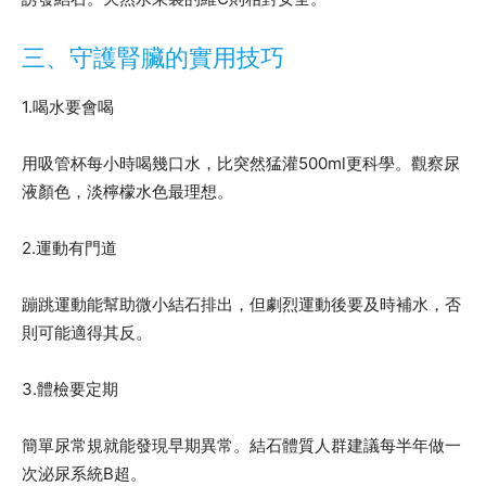
三、守護腎臟的實用技巧
1.喝水要會喝
用吸管杯每小時喝幾口水，比突然猛灌500ml更科學。觀察尿
液顏色，淡檸檬水色最理想。
2.運動有門道
蹦跳運動能幫助微小結石排出，但劇烈運動後要及時補水，否
則可能適得其反。
3.體檢要定期
簡單尿常規就能發現早期異常。結石體質人群建議每半年做一
次泌尿系統B超。