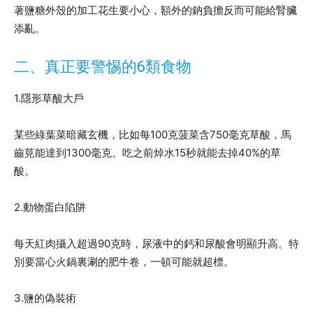
著鹽糖外殼的加工花生要小心，額外的鈉負擔反而可能給腎臟
添亂。
二、真正要警惕的6類食物
1.隱形草酸大戶
某些綠葉菜暗藏玄機，比如每100克菠菜含750毫克草酸，馬
齒莧能達到1300毫克。吃之前焯水15秒就能去掉40%的草
酸。
2.動物蛋白陷阱
每天紅肉攝入超過90克時，尿液中的鈣和尿酸會明顯升高。特
別要當心火鍋裏涮的肥牛卷，一頓可能就超標。
3.鹽的偽裝術