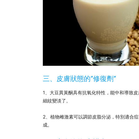
三、皮膚狀態的”修復劑”
1、大豆異黃酮具有抗氧化特性，能中和導致
細紋變淡了。
2、植物雌激素可以調節皮脂分泌，特別適合
成。