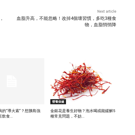
Next article
，
血脂升高，不能忽略！改掉4個壞習慣，多吃3種食
物，血脂悄悄降
營養保健
病的“導火索”？想胰島強
金銀花是養生好物？泡水喝或能緩解5
飲食...
種常見問題，不妨...