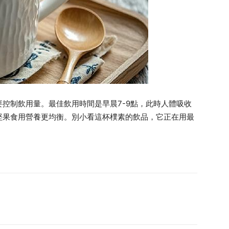
控制飲用量。最佳飲用時間是早晨7-9點，此時人體吸收
堅果食用營養更均衡。別小看這杯樸素的飲品，它正在用最