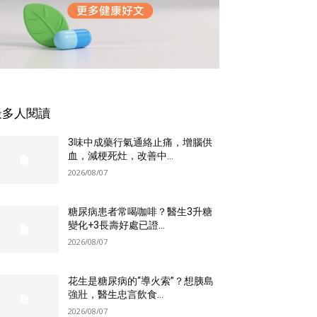
最多人閱讀
3味中成藥行氣通絡止痛，增腦供
血，減梗死灶，改善中...
2026/08/07
糖尿病患者常喝咖啡？醫生3升糖
變化+3長壽好處已證...
2026/08/07
花生是糖尿病的“導火索”？想胰島
強壯，醫生忠言飲食...
2026/08/07