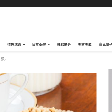
情感溝通
日常保健
減肥健身
美容美妝
育兒親
...