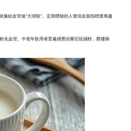
就像給血管做”大掃除”。定期體檢的人發現血脂指標逐漸趨
能軟化血管。中老年飲用者普遍感覺頭暈症狀減輕，爬樓梯