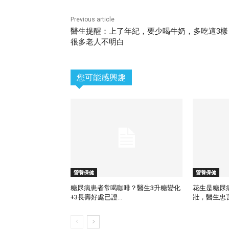
Previous article
醫生提醒：上了年紀，要少喝牛奶，多吃這3樣
很多老人不明白
您可能感興趣
營養保健
營養保健
糖尿病患者常喝咖啡？醫生3升糖變化
花生是糖尿
+3長壽好處已證...
壯，醫生忠言