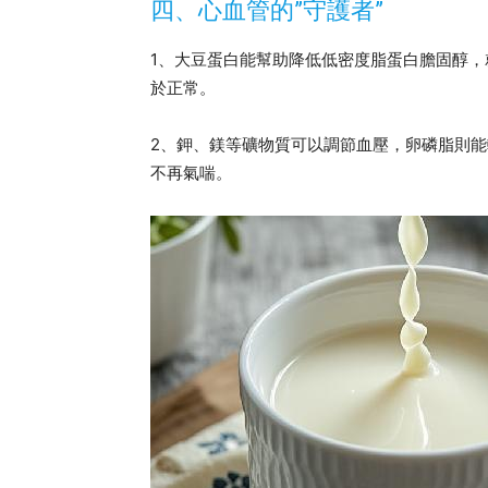
四、心血管的”守護者”
1、大豆蛋白能幫助降低低密度脂蛋白膽固醇，
於正常。
2、鉀、鎂等礦物質可以調節血壓，卵磷脂則
不再氣喘。