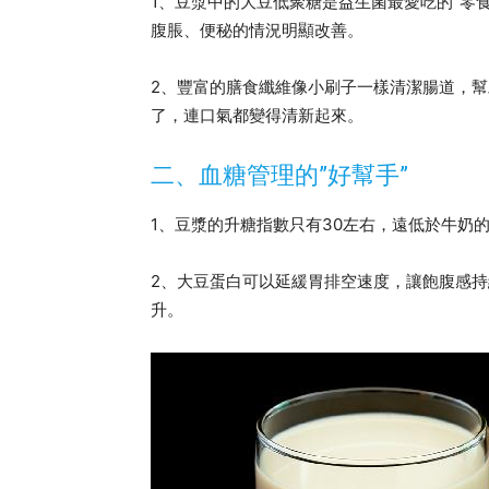
1、豆漿中的大豆低聚糖是益生菌最愛吃的”零
腹脹、便秘的情況明顯改善。
2、豐富的膳食纖維像小刷子一樣清潔腸道，
了，連口氣都變得清新起來。
二、血糖管理的”好幫手”
1、豆漿的升糖指數只有30左右，遠低於牛奶的
2、大豆蛋白可以延緩胃排空速度，讓飽腹感
升。