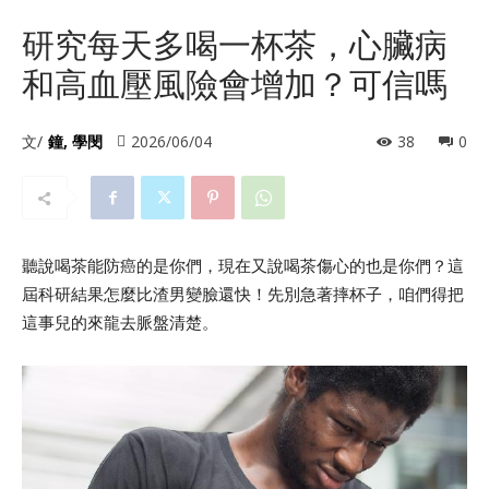
研究每天多喝一杯茶，心臟病
和高血壓風險會增加？可信嗎
文/
鐘, 學閔
2026/06/04
38
0
聽說喝茶能防癌的是你們，現在又說喝茶傷心的也是你們？這
屆科研結果怎麼比渣男變臉還快！先別急著摔杯子，咱們得把
這事兒的來龍去脈盤清楚。