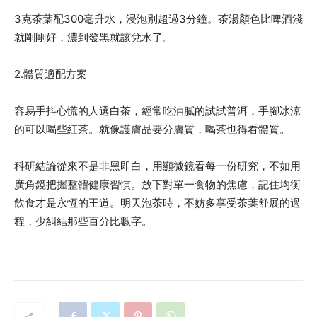
3克茶葉配300毫升水，浸泡別超過3分鐘。茶湯顏色比啤酒淺
就剛剛好，濃到發黑就該兌水了。
2.體質適配方案
容易手抖心慌的人選白茶，經常吃油膩的試試普洱，手腳冰涼
的可以喝些紅茶。就像護膚品要分膚質，喝茶也得看體質。
科研結論從來不是非黑即白，用顯微鏡看每一份研究，不如用
廣角鏡把握整體健康習慣。放下對單一食物的焦慮，記住均衡
飲食才是永恆的王道。明天泡茶時，不妨多享受茶葉舒展的過
程，少糾結那些百分比數字。