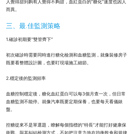
人覺得甜到齁有人覺得不夠甜，血紅蛋白的”糖化”速度也因人
而異。
三、最.佳監測策略
1.確診初期要”雙管齊下”
初次確診時需要同時進行糖化檢測和血糖監測，就像裝修房子
既要看整體設計圖，也要盯現場施工細節。
2.穩定後的監測頻率
血糖控制穩定後，糖化血紅蛋白可以每3個月查一次，但日常
血糖監測不能停。就像汽車既要定期保養，也要每天看儀錶
盤。
控糖從來不是單選題，瞭解每個指標的”特長”才能打好健康保
衛戰。與其糾結檢測方式，不如把注意力放在均衡飲食和規律