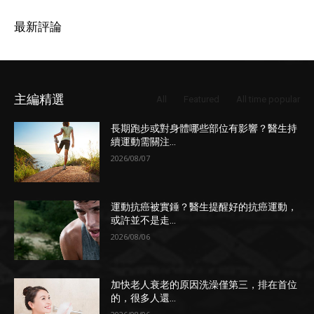
最新評論
主編精選
All
Featured
All time popular
長期跑步或對身體哪些部位有影響？醫生持
續運動需關注...
2026/08/07
運動抗癌被實錘？醫生提醒好的抗癌運動，
或許並不是走...
2026/08/06
加快老人衰老的原因洗澡僅第三，排在首位
的，很多人還...