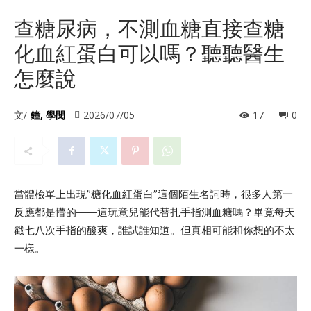
查糖尿病，不測血糖直接查糖
化血紅蛋白可以嗎？聽聽醫生
怎麼說
文/
鐘, 學閔
2026/07/05
17
0
當體檢單上出現”糖化血紅蛋白”這個陌生名詞時，很多人第一
反應都是懵的——這玩意兒能代替扎手指測血糖嗎？畢竟每天
戳七八次手指的酸爽，誰試誰知道。但真相可能和你想的不太
一樣。