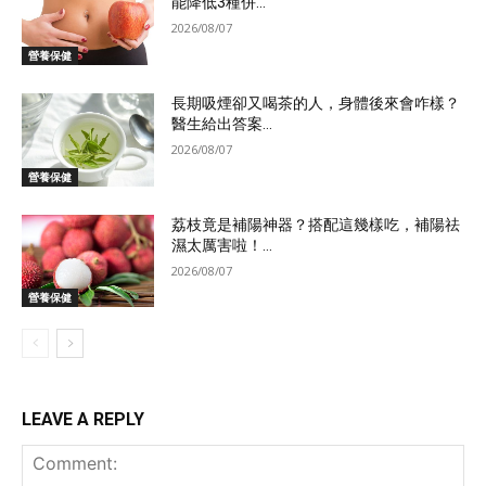
能降低3種併...
2026/08/07
營養保健
長期吸煙卻又喝茶的人，身體後來會咋樣？
醫生給出答案...
2026/08/07
營養保健
荔枝竟是補陽神器？搭配這幾樣吃，補陽祛
濕太厲害啦！...
2026/08/07
營養保健
LEAVE A REPLY