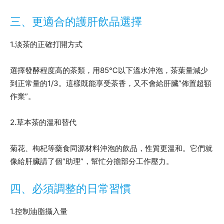
三、更適合的護肝飲品選擇
1.淡茶的正確打開方式
選擇發酵程度高的茶類，用85℃以下溫水沖泡，茶葉量減少
到正常量的1/3。這樣既能享受茶香，又不會給肝臟”佈置超額
作業”。
2.草本茶的溫和替代
菊花、枸杞等藥食同源材料沖泡的飲品，性質更溫和。它們就
像給肝臟請了個”助理”，幫忙分擔部分工作壓力。
四、必須調整的日常習慣
1.控制油脂攝入量