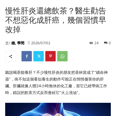
慢性肝炎還總飲茶？醫生勸告
不想惡化成肝癌，幾個習慣早
改掉
文/
鐘, 學閔
2026/07/02
24
0
聽說喝茶能養肝？不少慢性肝炎的朋友把茶杯當成了”續命神
器”，殊不知這個看似養生的動作可能正在悄悄傷害你的肝
臟。肝臟就像人體24小時無休的化工廠，當它已經帶病工作
時，錯誤的飲茶方式反而會給它”火上澆油”。