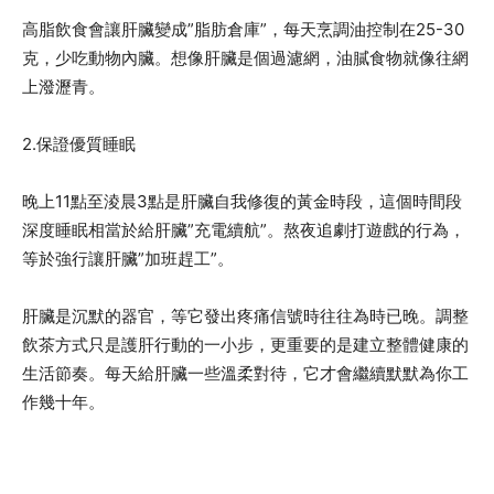
高脂飲食會讓肝臟變成”脂肪倉庫”，每天烹調油控制在25-30
克，少吃動物內臟。想像肝臟是個過濾網，油膩食物就像往網
上潑瀝青。
2.保證優質睡眠
晚上11點至淩晨3點是肝臟自我修復的黃金時段，這個時間段
深度睡眠相當於給肝臟”充電續航”。熬夜追劇打遊戲的行為，
等於強行讓肝臟”加班趕工”。
肝臟是沉默的器官，等它發出疼痛信號時往往為時已晚。調整
飲茶方式只是護肝行動的一小步，更重要的是建立整體健康的
生活節奏。每天給肝臟一些溫柔對待，它才會繼續默默為你工
作幾十年。