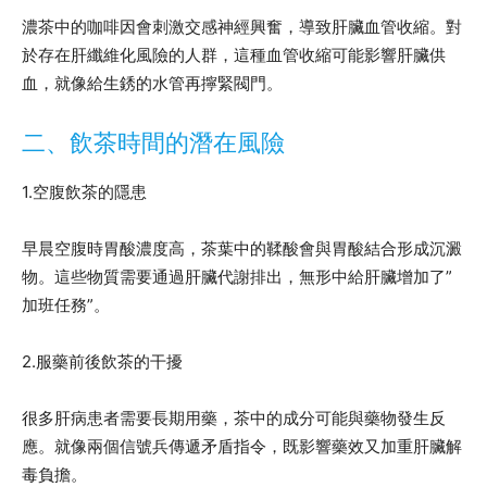
濃茶中的咖啡因會刺激交感神經興奮，導致肝臟血管收縮。對
於存在肝纖維化風險的人群，這種血管收縮可能影響肝臟供
血，就像給生銹的水管再擰緊閥門。
二、飲茶時間的潛在風險
1.空腹飲茶的隱患
早晨空腹時胃酸濃度高，茶葉中的鞣酸會與胃酸結合形成沉澱
物。這些物質需要通過肝臟代謝排出，無形中給肝臟增加了”
加班任務”。
2.服藥前後飲茶的干擾
很多肝病患者需要長期用藥，茶中的成分可能與藥物發生反
應。就像兩個信號兵傳遞矛盾指令，既影響藥效又加重肝臟解
毒負擔。