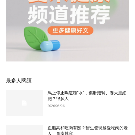
最多人閱讀
馬上停止喝這種“水”，傷肝毀腎、養大癌細
胞？很多人...
2026/08/06
血脂高和吃肉有關？醫生發現越愛吃肉的老
人，血脂越容...