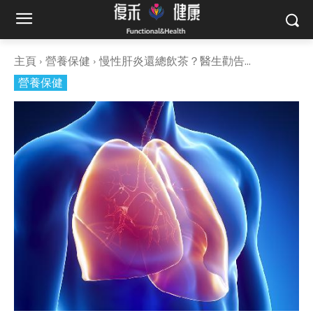
主頁
營養保健
慢性肝炎還總飲茶？醫生勸告...
營養保健