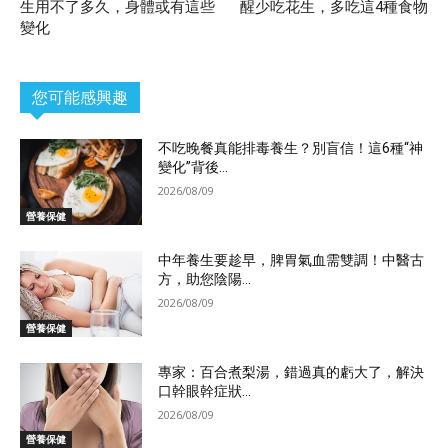
生用不了多久，身體或有這些
醒少吃花生，多吃這4種食物
變化
您可能感興趣
不吃晚餐真能排毒養生？別盲信！這6種“神
變化”背後...
2026/08/09
營養保健
中年養生要趁早，脾胃氣血需雙調！中醫古
方，助您陰陽...
2026/08/09
營養保健
專家：百合煮梨湯，錯過真的虧大了，解決
口幹眼幹症狀...
2026/08/09
營養保健