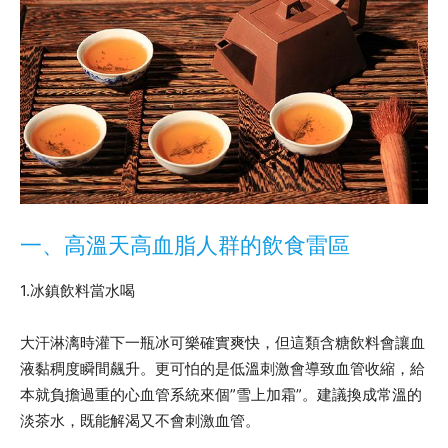
一、高溫天高血脂人群的飲食雷區
1.冰鎮飲料當水喝
大汗淋漓時灌下一瓶冰可樂確實爽快，但這類含糖飲料會讓血
液黏稠度瞬間飆升。更可怕的是低溫刺激會導致血管收縮，給
本就負擔過重的心血管系統來個”雪上加霜”。建議換成常溫的
淡茶水，既能解渴又不會刺激血管。