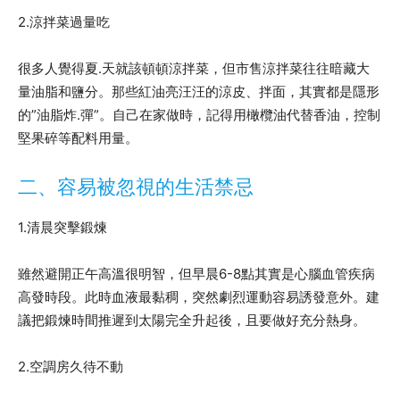
2.涼拌菜過量吃
很多人覺得夏.天就該頓頓涼拌菜，但市售涼拌菜往往暗藏大
量油脂和鹽分。那些紅油亮汪汪的涼皮、拌面，其實都是隱形
的”油脂炸.彈”。自己在家做時，記得用橄欖油代替香油，控制
堅果碎等配料用量。
二、容易被忽視的生活禁忌
1.清晨突擊鍛煉
雖然避開正午高溫很明智，但早晨6-8點其實是心腦血管疾病
高發時段。此時血液最黏稠，突然劇烈運動容易誘發意外。建
議把鍛煉時間推遲到太陽完全升起後，且要做好充分熱身。
2.空調房久待不動