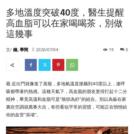
多地溫度突破40度，醫生提醒
高血脂可以在家喝喝茶，別做
這幾事
文/
鐘, 學閔
2026/07/04
19
0
最.近出門就像進了蒸籠，多地氣溫直接飆到40度以上，連呼
吸都帶著灼熱感。這種天氣下，高血脂的朋友更得打起十二分
精神，畢竟高溫和血脂可是”狼狽為奸”的組合。別以為躲在家
裏吹空調就萬事大吉，有些看似平常的習慣，可能正在悄悄給
你的血管”添堵”。