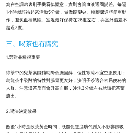
窩在空調房裏刷手機看似愜意，實則會讓血液迴圈變差。每隔
1小時就該站起來活動5分鐘，做做踮腳尖、轉腳踝這些簡單動
作，避免血栓風險。室溫最好保持在26度左右，與室外溫差不
超過7度。
三、喝茶也有講究
1.選對品種很重要
綠茶中的兒茶素能輔助降低膽固醇，但性寒涼不宜空腹飲用；
烏龍茶半發酵的特性對腸胃更友好；決明子茶適合容易便秘的
人群。注意濃茶反而會升高血脂，沖泡3分鐘左右就該把茶葉
濾出。
2.喝法決定效果
飯後1小時是飲茶黃金時間，既能促進脂肪代謝又不影響鐵吸