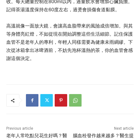
收。每天總量控制在800ml以內，過量飲水會增加心臟負擔。
記得茶湯溫度保持在60度左右，過燙會損傷食道黏膜。
高溫就像一面放大鏡，會讓高血脂帶來的風險成倍增加。與其
等身體亮紅燈，不如從現在開始調整這些生活細節。記住保護
血管不是老年人的專利，年輕人同樣需要為健康未雨綢繆。下
次從冰箱拿出冰啤酒前，不妨先泡杯溫熱的茶，你的血管會感
謝這個決定。
Previous article
Next article
老年人常吃點兒花生好嗎？醫
腦血栓發作越來越多？醫生提