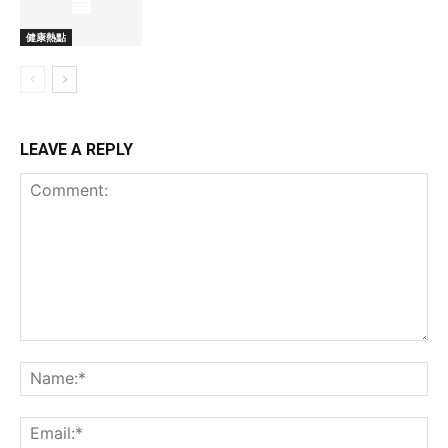
健康熱點
LEAVE A REPLY
Comment:
Na
Ema