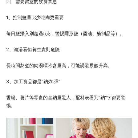
四、需要留意的飲食禁忌
1、控制鹽量比少吃肉更重要
每日鹽攝入別超過5克，警惕隱形鹽（醬油、醃制品等）。
2、濃湯看似養生實則危險
長時間熬煮的肉湯嘌呤含量高，可能誘發尿酸升高。
3、加工食品都是”鈉炸.彈”
香腸、薯片等零食的含鈉量驚人，配料表看到”鈉”字都要警
惕。