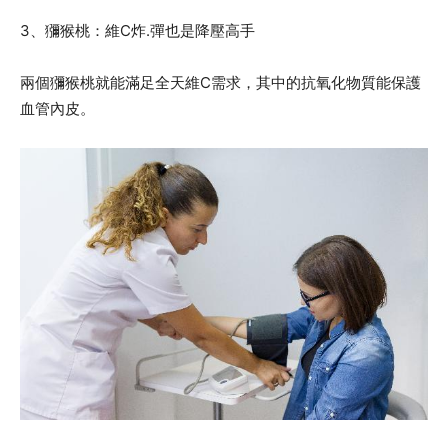
3、獼猴桃：維C炸.彈也是降壓高手
兩個獼猴桃就能滿足全天維C需求，其中的抗氧化物質能保護
血管內皮。