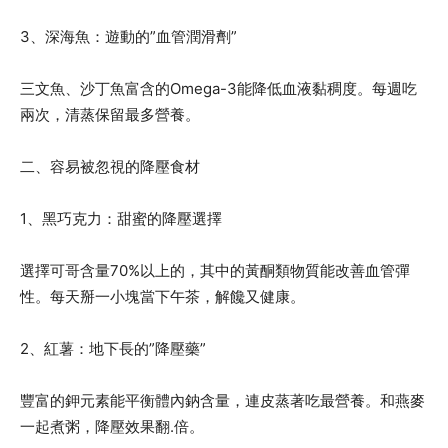
3、深海魚：遊動的”血管潤滑劑”
三文魚、沙丁魚富含的Omega-3能降低血液黏稠度。每週吃
兩次，清蒸保留最多營養。
二、容易被忽視的降壓食材
1、黑巧克力：甜蜜的降壓選擇
選擇可哥含量70%以上的，其中的黃酮類物質能改善血管彈
性。每天掰一小塊當下午茶，解饞又健康。
2、紅薯：地下長的”降壓藥”
豐富的鉀元素能平衡體內鈉含量，連皮蒸著吃最營養。和燕麥
一起煮粥，降壓效果翻.倍。