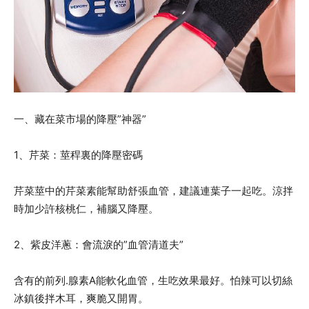
一、藏在菜市場的降壓”神器”
1、芹菜：莖稈裏的降壓密碼
芹菜莖中的芹菜素能幫助舒張血管，建議連葉子一起吃。涼拌
時加少許核桃仁，補腦又降壓。
2、紫皮洋蔥：會流淚的”血管清道夫”
含有的前列.腺素A能軟化血管，生吃效果最好。怕辣可以切絲
冰鎮後拌木耳，爽脆又開胃。