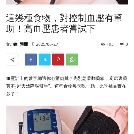
這幾種食物，對控制血壓有幫
助！高血壓患者嘗試下
文/
鐘, 學閔
2025/06/27
193
0
血壓計上的數字總讓你心驚肉跳？先別急著翻藥箱，廚房裏藏
著不少”天然降壓幫手”。這些食物每天吃一點，比吃補品實在
多了！