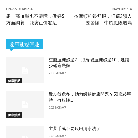
Previous article
Next article
患上高血壓也不要慌，做好5
按摩頸椎很舒服，但這3類人
方面調養，能防止併發症
要警惕，中風風險增高
您可能感興趣
空腹血糖超過7，或餐後血糖超過10，建議
少碰這幾類...
2026/08/07
健康熱點
散步益處多，助力緩解健康問題？50歲後堅
持，有效降...
2026/08/07
健康熱點
韭菜千萬不要只用清水洗了
2026/08/07