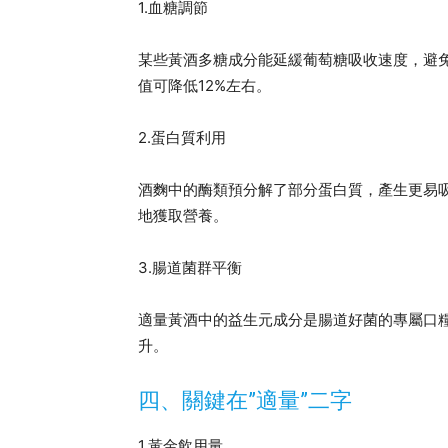
1.血糖調節
某些黃酒多糖成分能延緩葡萄糖吸收速度，避
值可降低12%左右。
2.蛋白質利用
酒麴中的酶類預分解了部分蛋白質，產生更易
地獲取營養。
3.腸道菌群平衡
適量黃酒中的益生元成分是腸道好菌的專屬口
升。
四、關鍵在”適量”二字
1.黃金飲用量