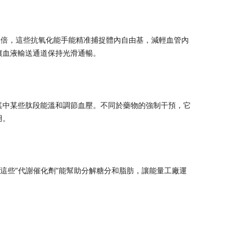
3倍，這些抗氧化能手能精准捕捉體內自由基，減輕血管內
讓血液輸送通道保持光滑通暢。
其中某些肽段能溫和調節血壓。不同於藥物的強制干預，它
用。
1，這些”代謝催化劑”能幫助分解糖分和脂肪，讓能量工廠運