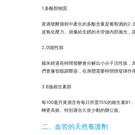
1.多酚類物質
黃酒發酵過程中產生的多酚含量是葡萄酒的2-
皮氧化壓力。就像給生銹的水管做內部拋光，
2.功能性肽
糯米經過長時間發酵會分解出小分子活性肽，
們更像智能調壓器，在身體需要時悄悄發揮作
3.B族維生素群
每100毫升黃酒含有每日所需15%的維生素B
轉更高效。特別適合久坐少動的辦公族。
二、血管的天然養護劑