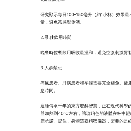
研究顯示每日100-150毫升（約1小杯）效
量，避免憑感覺倒酒。
2.最.佳飲用時間
晚餐時佐餐飲用吸收最溫和，避免空腹刺激胃
3.人群禁忌
痛風患者、肝病患者和孕婦需要完全避免。健康
息時間。
這種傳承千年的東方發酵智慧，正在現代科學
器加熱到40℃左右，讓琥珀色的液體在杯中
康承諾。記住，身體這臺精密儀器，需要的是