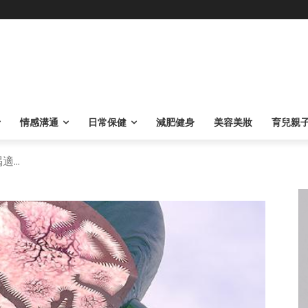
情感溝通
日常保健
減肥健身
美容美妝
育兒親
...