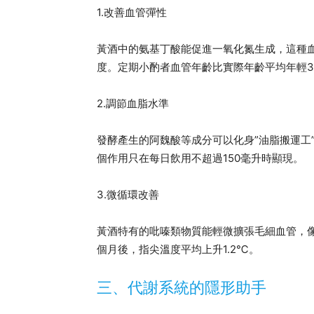
1.改善血管彈性
黃酒中的氨基丁酸能促進一氧化氮生成，這種
度。定期小酌者血管年齡比實際年齡平均年輕3
2.調節血脂水準
發酵產生的阿魏酸等成分可以化身”油脂搬運工
個作用只在每日飲用不超過150毫升時顯現。
3.微循環改善
黃酒特有的吡嗪類物質能輕微擴張毛細血管，
個月後，指尖溫度平均上升1.2℃。
三、代謝系統的隱形助手