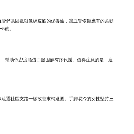
血管舒張因數就像橡皮筋的保養油，讓血管恢復應有的柔韌
-5歲。
”，幫助低密度脂蛋白膽固醇有序代謝。值得注意的是，這
像疏通社區支路一樣改善末梢迴圈。手腳易冷的女性堅持三