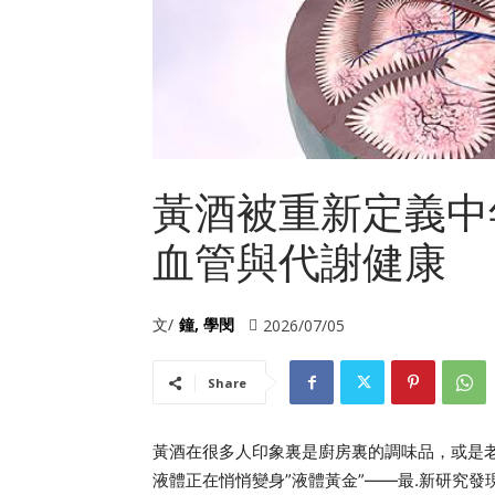
黃酒被重新定義中
血管與代謝健康
文/
鐘, 學閔
2026/07/05
Share
黃酒在很多人印象裏是廚房裏的調味品，或是
液體正在悄悄變身”液體黃金”——最.新研究