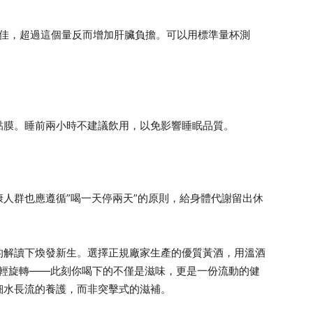
果最.佳，超過這個量反而增加肝臟負擔。可以用標準量杯測
黏膜。睡前兩小時不建議飲用，以免影響睡眠品質。
人群也應遵循”喝一天停兩天”的原則，給身體代謝留出休
的解讀下煥發新生。選擇正規廠家生產的優質黃酒，用溫酒
輕輕旋轉——此刻你喝下的不僅是滋味，更是一份流動的健
細水長流的養護，而非突擊式的滋補。