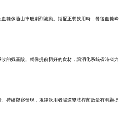
免血糖像過山車般劇烈波動。搭配正餐飲用時，餐後血糖峰
吸收的氨基酸。就像提前切好的食材，讓消化系統省時省力
糧。持續觀察發現，規律飲用者腸道雙歧桿菌數量有明顯提