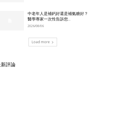
中老年人是補鈣好還是補氨糖好？
醫學專家一次性告訴您...
2026/08/06
Load more
最新評論