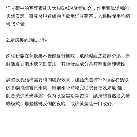
洋甘菊中的芹菜素能與大腦GABA受體結合，作用類似溫和的
天然安定。研究發現連續兩周飲用洋甘菊茶，入睡時間平均縮
短15分鐘。
2.廚房裏的助眠香料
肉桂粉撒在熱飲裏不僅能提升風味，還能減緩皮質醇分泌。新
鮮迷迭香泡水或烹飪使用，其揮發油成分具有輕度鎮靜特性。
調整飲食結構需要時間驗證效果，建議先選擇2-3種容易獲取
的食物持續嘗試兩周。睡前兩小時吃完助眠食物效果最.佳，
配合減少藍光暴露、保持臥室黑暗等習慣，讓身體自然進入睡
眠模式。那些輾轉反側的夜晚，或許就差這一口改變。