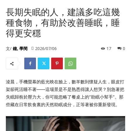
長期失眠的人，建議多吃這幾
種食物，有助於改善睡眠，睡
得更安穩
文/
鐘, 學閔
2026/07/06
17
0
淩晨，手機螢幕的藍光映在臉上，數羊數到懷疑人生，眼皮打
架卻死活睡不著——這場景是不是熟悉得讓人想哭？別急著把
失眠歸咎於壓力大，你可能忽略了餐桌上的”助眠小幫手”。那
些藏在日常飲食裏的天然助眠成分，正等著被你重新發現。