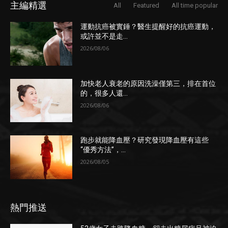
主編精選
All
Featured
All time popular
運動抗癌被實錘？醫生提醒好的抗癌運動，
或許並不是走...
2026/08/06
加快老人衰老的原因洗澡僅第三，排在首位
的，很多人還...
2026/08/06
跑步就能降血壓？研究發現降血壓有這些
“優秀方法”，...
2026/08/05
熱門推送