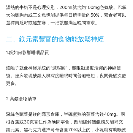
溫熱的牛奶不是心理安慰，200ml就含約100mg色氨酸。巴掌
大的雞胸肉或三文魚塊能提供每日所需量的50%，素食者可以
選擇南瓜籽或黑芝麻，一把就能滿足晚間需求。
二、鎂元素豐富的食物能放鬆神經
1.鎂如何影響睡眠品質
鎂離子就像神經系統的”減壓閥”，能阻斷過度活躍的神經信
號。臨床發現缺鎂人群深度睡眠時間普遍較短，夜間覺醒次數
更多。
2.高鎂食物清單
深綠色蔬菜是鎂的隱形倉庫，半碗煮熟的菠菜含鎂40mg。兩
根香蕉或30克杏仁作為晚間零食，既能緩解饑餓感又能補充
鎂元素。黑巧克力選擇可哥含量70%以上的，小塊就有助眠效