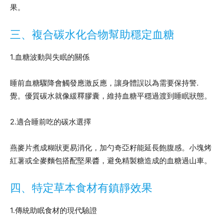
果。
三、複合碳水化合物幫助穩定血糖
1.血糖波動與失眠的關係
睡前血糖驟降會觸發應激反應，讓身體誤以為需要保持警.
覺。優質碳水就像緩釋膠囊，維持血糖平穩過渡到睡眠狀態。
2.適合睡前吃的碳水選擇
燕麥片煮成糊狀更易消化，加勺奇亞籽能延長飽腹感。小塊烤
紅薯或全麥麵包搭配堅果醬，避免精製糖造成的血糖過山車。
四、特定草本食材有鎮靜效果
1.傳統助眠食材的現代驗證