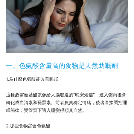
一、色氨酸含量高的食物是天然助眠劑
1.為什麼色氨酸能改善睡眠
這種必需氨基酸就像給大腦發送的”晚安短信”，進入體內後會
轉化成血清素和褪黑素。前者負責穩定情緒，後者直接調控睡
眠節律，雙管齊下讓入睡變得順其自然。
2.哪些食物富含色氨酸