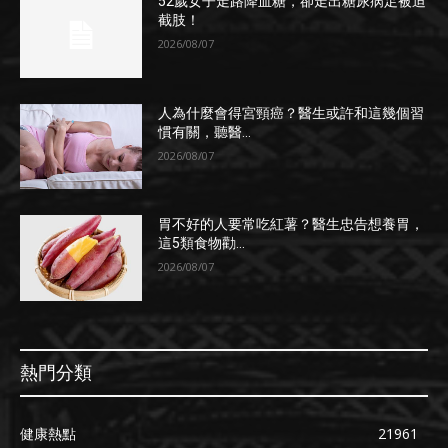
52歲女子走路降血糖，卻走出糖尿病足被迫
截肢！
2026/08/07
人為什麼會得宮頸癌？醫生或許和這幾個習
慣有關，聽醫...
2026/08/07
胃不好的人要常吃紅薯？醫生忠告想養胃，
這5類食物勸...
2026/08/07
熱門分類
健康熱點
21961