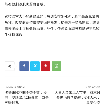
能有效刺激肌肉蛋白合成。
選擇巴掌大小的新鮮魚類，每週安排3-4次，避開高汞風險的
魚種。改變飲食習慣需要循序漸進，從每週一頓魚開始，讓身
體慢慢愛上這種健康滋味。記住，任何飲食調整都應與主治醫
生保持溝通。
Previous article
Next article
肺癌來臨並非不聲不響，提
大量人造米流入市場，成本只
醒：雙腿出現2種異常，或是
要幾毛錢？提醒：6種大米，
肺癌預兆
真要少吃