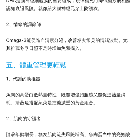
DHA是腦神經細胞膜的重要組成，規律補充可降低糖尿病相關
認知衰退風險。就像給大腦神經元穿上防護衣。
2、情緒的調節師
Omega-3能促進血清素分泌，改善糖友常見的情緒波動。尤
其推薦冬季日照不足時增加魚類攝入。
五、體重管理更輕鬆
1、代謝的助推器
魚肉的高蛋白低熱量特性，既能增強飽腹感又能促進熱量消
耗。清蒸魚搭配蔬菜是控糖減重的黃金組合。
2、肌肉的守護者
隨著年齡增長，糖友肌肉流失風險增高。魚肉蛋白中的亮氨酸