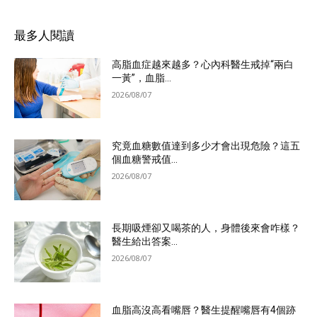
最多人閱讀
高脂血症越來越多？心內科醫生戒掉“兩白
一黃”，血脂...
2026/08/07
究竟血糖數值達到多少才會出現危險？這五
個血糖警戒值...
2026/08/07
長期吸煙卻又喝茶的人，身體後來會咋樣？
醫生給出答案...
2026/08/07
血脂高沒高看嘴唇？醫生提醒嘴唇有4個跡