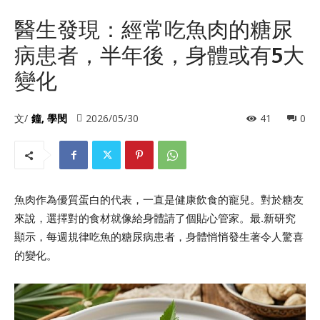
醫生發現：經常吃魚肉的糖尿
病患者，半年後，身體或有5大
變化
文/
鐘, 學閔
2026/05/30
41
0
魚肉作為優質蛋白的代表，一直是健康飲食的寵兒。對於糖友
來說，選擇對的食材就像給身體請了個貼心管家。最.新研究
顯示，每週規律吃魚的糖尿病患者，身體悄悄發生著令人驚喜
的變化。