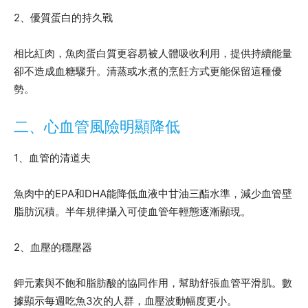
2、優質蛋白的持久戰
相比紅肉，魚肉蛋白質更容易被人體吸收利用，提供持續能量
卻不造成血糖驟升。清蒸或水煮的烹飪方式更能保留這種優
勢。
二、心血管風險明顯降低
1、血管的清道夫
魚肉中的EPA和DHA能降低血液中甘油三酯水準，減少血管壁
脂肪沉積。半年規律攝入可使血管年輕態逐漸顯現。
2、血壓的穩壓器
鉀元素與不飽和脂肪酸的協同作用，幫助舒張血管平滑肌。數
據顯示每週吃魚3次的人群，血壓波動幅度更小。