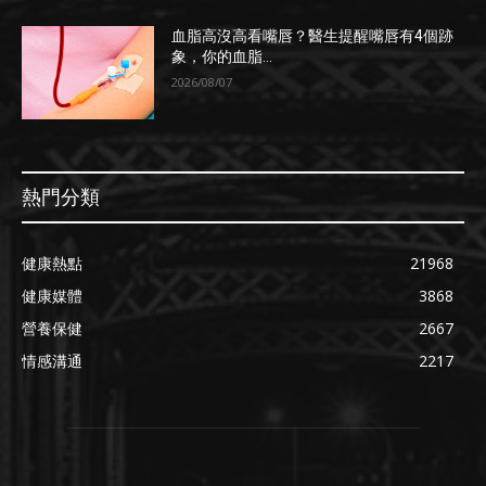
血脂高沒高看嘴唇？醫生提醒嘴唇有4個跡
象，你的血脂...
2026/08/07
熱門分類
健康熱點
21968
健康媒體
3868
營養保健
2667
情感溝通
2217