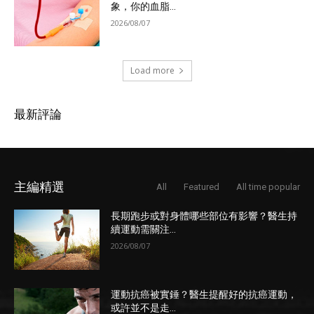
象，你的血脂...
2026/08/07
Load more
最新評論
主編精選
All
Featured
All time popular
長期跑步或對身體哪些部位有影響？醫生持
續運動需關注...
2026/08/07
運動抗癌被實錘？醫生提醒好的抗癌運動，
或許並不是走...