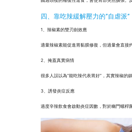
餓過頭後的報復性進食，會使胃部突然擴張。
四、靠吃辣緩解壓力的”自虐派”
1、辣椒素的雙刃劍效應
適量辣椒素能促進胃黏膜修復，但過量會直接
2、掩蓋真實病情
很多人誤以為”能吃辣代表胃好”，其實辣椒的
3、誘發炎症反應
過度辛辣飲食會啟動炎症因數，對於幽門螺桿