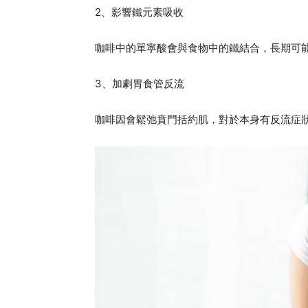
2、影響鐵元素吸收
咖啡中的單寧酸會與食物中的鐵結合，長期可
3、加劇胃食管反流
咖啡因會鬆弛賁門括約肌，對於本身有反流症