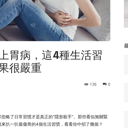
上胃病，這4種生活習
果很嚴重
136
0
忽略了日常習慣才是真正的”隱形殺手”。那些看似無關緊
就來扒一扒最傷胃的4個生活習慣，看看你中招了幾個？