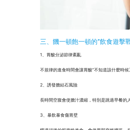
三、饑一頓飽一頓的”飲食遊擊戰
1、胃酸分泌節律紊亂
不規律的進食時間會讓胃酸”不知道該什麼時候
2、誘發膽結石風險
長時間空腹會使膽汁濃縮，特別是跳過早餐的
3、暴飲暴食傷胃壁