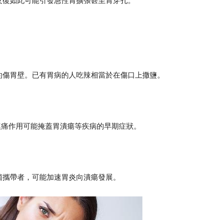
反復如此可能引發急性胃擴張甚至胃穿孔。
灼傷胃壁。已有胃病的人吃辣相當於在傷口上撒鹽。
鎮痛作用可能掩蓋胃潰瘍等疾病的早期症狀。
菌攜帶者，可能加速胃炎向潰瘍發展。