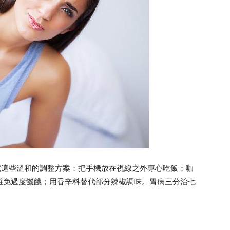
試這些溫和的調整方案：把手機放在視線之外專心吃飯；咖
避免過度饑餓；用香辛料替代部分辣椒調味。胃病三分治七