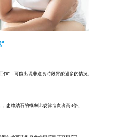
”
工作”，可能出現非進食時段胃酸過多的情況。
人，患膽結石的概率比規律進食者高3倍。