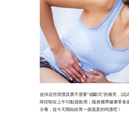
改掉這些習慣其實不需要”戒斷式”的痛苦，試
啡控制在上午10點後飲用；隨身攜帶健康零食
分養，從今天開始給胃一個溫柔的呵護吧！