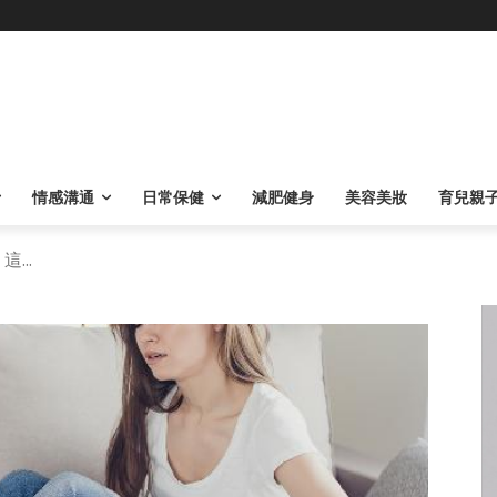
情感溝通
日常保健
減肥健身
美容美妝
育兒親
...