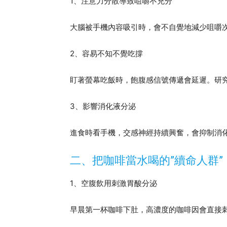
1、注意力分散導致咀嚼不充分
大腦被手機內容吸引時，會不自覺地減少咀嚼
2、容易不知不覺吃撐
盯著螢幕吃飯時，飽腹感信號傳遞會延遲。研究
3、影響消化液分泌
進食時看手機，交感神經持續興奮，會抑制消
二、把咖啡當水喝的”續命人群”
1、空腹飲用刺激胃酸分泌
早晨第一杯咖啡下肚，高濃度的咖啡因會直接