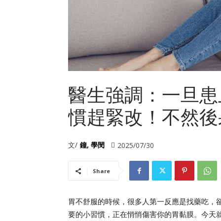
醫生強調：一旦患
慣趕緊改！不然後
文/
鐘, 學閔
2025/07/30
Share
胃不舒服的時候，很多人第一反應是找藥吃，卻
要的小習慣，正在悄悄傷害你的胃黏膜。今天