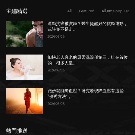
主編精選
All
Featured
All time popular
運動抗癌被實錘？醫生提醒好的抗癌運動，
或許並不是走...
2026/08/06
加快老人衰老的原因洗澡僅第三，排在首位
的，很多人還...
2026/08/06
跑步就能降血壓？研究發現降血壓有這些
“優秀方法”，...
2026/08/05
熱門推送