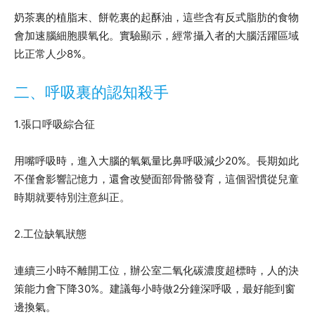
奶茶裏的植脂末、餅乾裏的起酥油，這些含有反式脂肪的食物
會加速腦細胞膜氧化。實驗顯示，經常攝入者的大腦活躍區域
比正常人少8%。
二、呼吸裏的認知殺手
1.張口呼吸綜合征
用嘴呼吸時，進入大腦的氧氣量比鼻呼吸減少20%。長期如此
不僅會影響記憶力，還會改變面部骨骼發育，這個習慣從兒童
時期就要特別注意糾正。
2.工位缺氧狀態
連續三小時不離開工位，辦公室二氧化碳濃度超標時，人的決
策能力會下降30%。建議每小時做2分鐘深呼吸，最好能到窗
邊換氣。