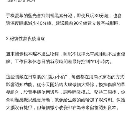
1.睡前藍光沐浴
手機螢幕的藍光會抑制褪黑素分泌，即使只玩30分鐘，也會
讓深度睡眠減少40分鐘。建議睡前90分鐘建立數字戒斷區。
2.報復性熬夜後遺症
週末補覺根本騙不過生物鐘，睡眠不規律比單純睡眠不足更傷
腦。工作日和休息日的就寢時間差最好控制在1小時內。
這些隱藏在日常裏的”腦力小偷”，每個都在用滴水穿石的方式
影響認知功能。從今天開始給大腦做個大掃除，換掉傷腦的早
餐組合，設置手機使用邊界，調整呼吸模式。堅持三周後，你
會明顯感覺思維更清晰，就像給生銹的齒輪加了潤滑劑。保護
大腦沒有捷徑，但每個微小改變都在為未來儲蓄認知資本。