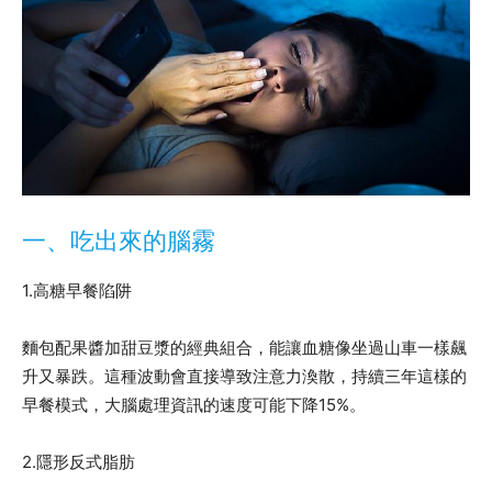
一、吃出來的腦霧
1.高糖早餐陷阱
麵包配果醬加甜豆漿的經典組合，能讓血糖像坐過山車一樣飆
升又暴跌。這種波動會直接導致注意力渙散，持續三年這樣的
早餐模式，大腦處理資訊的速度可能下降15%。
2.隱形反式脂肪