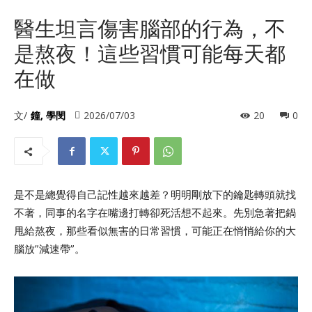
醫生坦言傷害腦部的行為，不
是熬夜！這些習慣可能每天都
在做
文/
鐘, 學閔
2026/07/03
20
0
是不是總覺得自己記性越來越差？明明剛放下的鑰匙轉頭就找
不著，同事的名字在嘴邊打轉卻死活想不起來。先別急著把鍋
甩給熬夜，那些看似無害的日常習慣，可能正在悄悄給你的大
腦放”減速帶”。