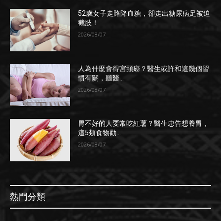
52歲女子走路降血糖，卻走出糖尿病足被迫
截肢！
2026/08/07
人為什麼會得宮頸癌？醫生或許和這幾個習
慣有關，聽醫...
2026/08/07
胃不好的人要常吃紅薯？醫生忠告想養胃，
這5類食物勸...
2026/08/07
熱門分類