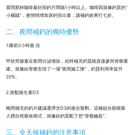
晨間那杯咖啡最好與鈣片間隔1小時以上。咖啡因就像鈣質的”
小竊賊”，會悄悄增加尿鈣排出量，讓補鈣效果打七折。
二、夜間補鈣的獨特優勢
1.睡前2小時最.佳
甲狀旁腺素在夜間分泌增加，此時補充鈣質能直接參與骨骼重
建。就像給骨骼安排了一場”夜間施工隊”，鈣質利用率提升
20%。
2.搭配維生素D3
晚間補充的鈣片建議選擇含D3的複合製劑。這種組合能模擬
人體自然吸收模式，就像給鈣質配了把”骨骼鑰匙”。
三、全天候補鈣的注意事項