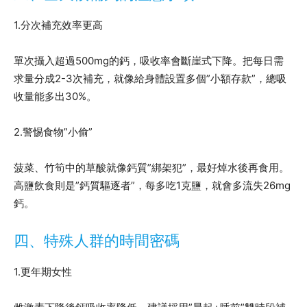
1.分次補充效率更高
單次攝入超過500mg的鈣，吸收率會斷崖式下降。把每日需
求量分成2-3次補充，就像給身體設置多個”小額存款”，總吸
收量能多出30%。
2.警惕食物”小偷”
菠菜、竹筍中的草酸就像鈣質”綁架犯”，最好焯水後再食用。
高鹽飲食則是”鈣質驅逐者”，每多吃1克鹽，就會多流失26mg
鈣。
四、特殊人群的時間密碼
1.更年期女性