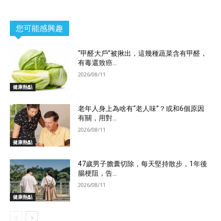
您可能感興趣
“甲醛大戶”被揪出，這幾種蔬菜含有甲醛，
有毒還致癌...
2026/08/11
健康熱點
老年人身上為啥有“老人味”？或和6個原因
有關，用對...
2026/08/11
健康熱點
47歲男子膽囊切除，每天堅持散步，1年後
腸梗阻，告...
2026/08/11
健康熱點