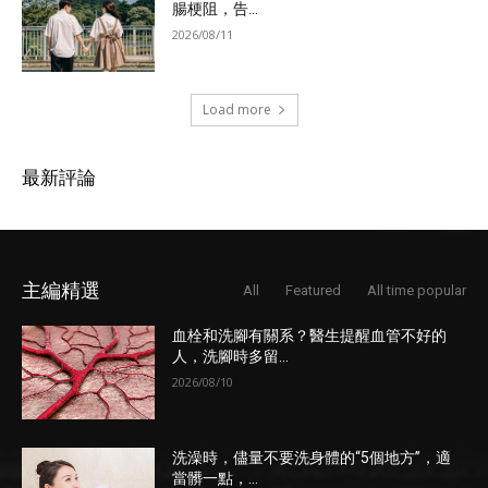
腸梗阻，告...
2026/08/11
Load more
最新評論
主編精選
All
Featured
All time popular
血栓和洗腳有關系？醫生提醒血管不好的
人，洗腳時多留...
2026/08/10
洗澡時，儘量不要洗身體的“5個地方”，適
當髒一點，...