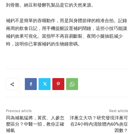
到骨骼。納豆和發酵乳製品是它的天然來源。
補鈣不是簡單的吞咽動作，而是與身體節律的精准合拍。記錄
兩周的飲食日記，用手機提醒設置補鈣鬧鐘，這些小技巧能讓
補鈣效果可視化。當指甲不再容易斷裂、夜間小腿抽筋減少
時，說明你已掌握補鈣的生物鐘密碼。
Previous article
Next article
同為補氣猛將，黃芪、人參怎
洋蔥立大功？研究發現洋蔥可
麼區分？中醫一招，教你正確
在24小時內清除體內60%炎症
補氣
因數？