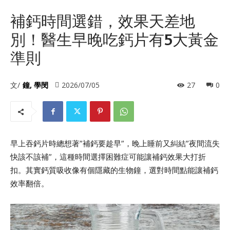
補鈣時間選錯，效果天差地
別！醫生早晚吃鈣片有5大黃金
準則
文/
鐘, 學閔
2026/07/05
27
0
早上吞鈣片時總想著”補鈣要趁早”，晚上睡前又糾結”夜間流失
快該不該補”，這種時間選擇困難症可能讓補鈣效果大打折
扣。其實鈣質吸收像有個隱藏的生物鐘，選對時間點能讓補鈣
效率翻倍。