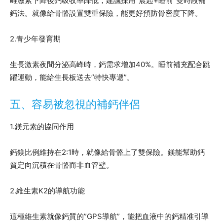
雌激素下降後鈣吸收率降低，建議採用”晨起+睡前”雙時段補
鈣法。就像給骨骼設置雙重保險，能更好預防骨密度下降。
2.青少年發育期
生長激素夜間分泌高峰時，鈣需求增加40%。睡前補充配合跳
躍運動，能給生長板送去”特快專遞”。
五、容易被忽視的補鈣伴侶
1.鎂元素的協同作用
鈣鎂比例維持在2:1時，就像給骨骼上了雙保險。鎂能幫助鈣
質定向沉積在骨骼而非血管壁。
2.維生素K2的導航功能
這種維生素就像鈣質的”GPS導航”，能把血液中的鈣精准引導