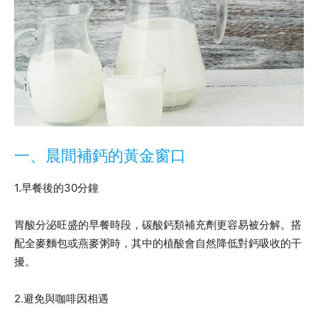
一、晨間補鈣的黃金窗口
1.早餐後的30分鐘
胃酸分泌旺盛的早餐時段，碳酸鈣類補充劑更容易被分解。搭
配全麥麵包或燕麥粥時，其中的植酸會自然降低對鈣吸收的干
擾。
2.避免與咖啡因相遇