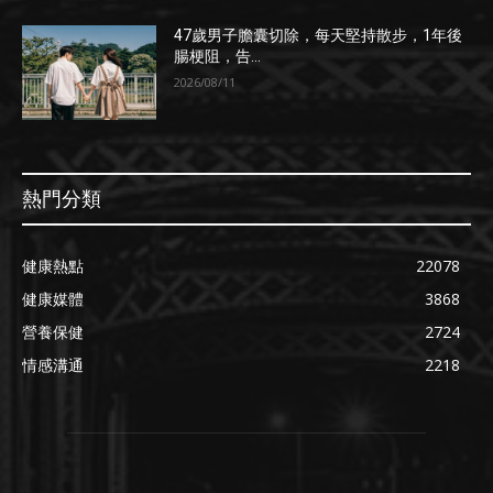
47歲男子膽囊切除，每天堅持散步，1年後
腸梗阻，告...
2026/08/11
熱門分類
健康熱點
22078
健康媒體
3868
營養保健
2724
情感溝通
2218