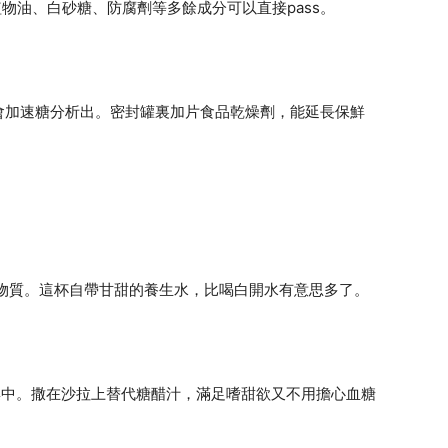
物油、白砂糖、防腐劑等多餘成分可以直接pass。
會加速糖分析出。密封罐裏加片食品乾燥劑，能延長保鮮
物質。這杯自帶甘甜的養生水，比喝白開水有意思多了。
更集中。撒在沙拉上替代糖醋汁，滿足嗜甜欲又不用擔心血糖