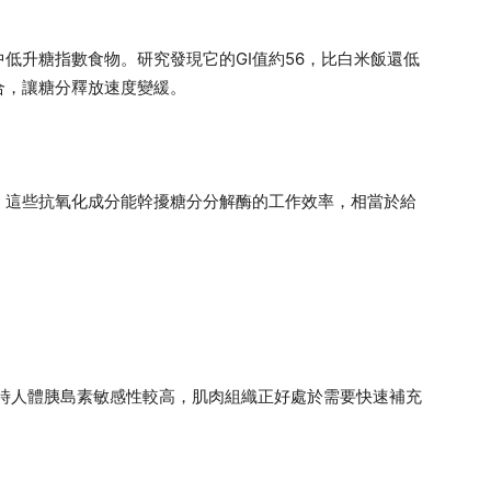
低升糖指數食物。研究發現它的GI值約56，比白米飯還低
合，讓糖分釋放速度變緩。
。這些抗氧化成分能幹擾糖分分解酶的工作效率，相當於給
這時人體胰島素敏感性較高，肌肉組織正好處於需要快速補充