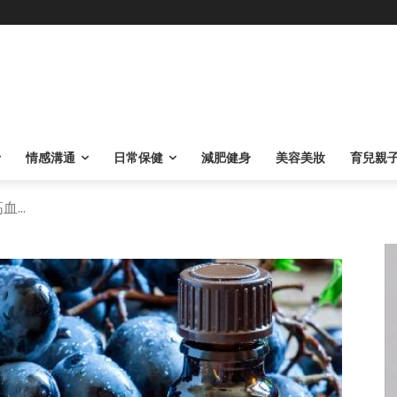
情感溝通
日常保健
減肥健身
美容美妝
育兒親
...