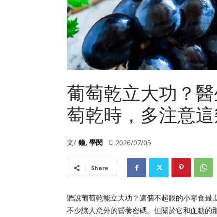
葡萄乾立大功？醫
萄乾時，多注意這
文/
鐘, 學閔
2026/07/05
Share
聽說葡萄乾能立大功？這個不起眼的小零食最
不少讓人意外的營養密碼。但關於它和血糖的