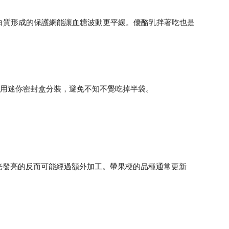
白質形成的保護網能讓血糖波動更平緩。優酪乳拌著吃也是
小。用迷你密封盒分裝，避免不知不覺吃掉半袋。
光發亮的反而可能經過額外加工。帶果梗的品種通常更新