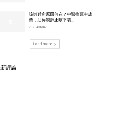
咳嗽難愈原因何在？中醫推薦中成
藥，助你潤肺止咳平喘...
2026/08/06
Load more
最新評論