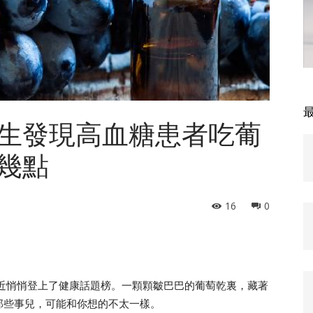
生發現高血糖患者吃葡
幾點
16
0
.近悄悄登上了健康話題榜。一顆顆皺巴巴的葡萄乾裏，藏著
那些事兒，可能和你想的不太一樣。