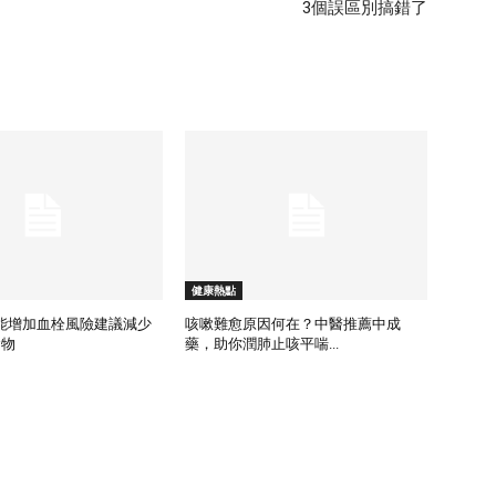
3個誤區別搞錯了
健康熱點
能增加血栓風險建議減少
咳嗽難愈原因何在？中醫推薦中成
食物
藥，助你潤肺止咳平喘...