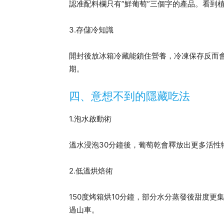
認准配料欄只有”鮮葡萄”三個字的產品。看到植
3.存儲冷知識
開封後放冰箱冷藏能鎖住營養，冷凍保存反而
期。
四、意想不到的隱藏吃法
1.泡水啟動術
溫水浸泡30分鐘後，葡萄乾會釋放出更多活性
2.低溫烘焙術
150度烤箱烘10分鐘，部分水分蒸發後甜度
過山車。