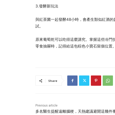
3.發酵新玩法
與紅茶菌一起發酵48小時，會產生類似紅酒的
試。
原來葡萄乾可以吃得這麼講究。掌握這些冷門
零食抽屜時，記得給這包棕色小寶石留個位置
Share
Previous article
多名醫生提醒遠離腦梗，天熱建議避開這幾件