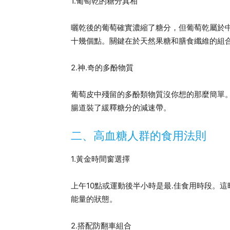
1.葡萄乾的糖分真相
曬乾後的葡萄確實濃縮了糖分，但葡萄乾屬於中
十幾個點。關鍵在於天然果糖和膳食纖維的組
2.神.奇的多酚物質
葡萄皮中殘留的多酚類物質沒你想的那麼簡單
腸道裝了緩釋糖分的減速帶。
二、高血糖人群的食用法則
1.黃金時間窗選擇
上午10點或運動後半小時是最.佳食用時段。
能量的狀態。
2.搭配防翻車組合