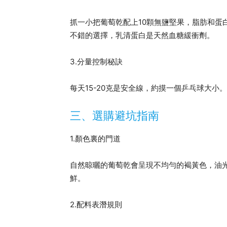
抓一小把葡萄乾配上10顆無鹽堅果，脂肪和蛋
不錯的選擇，乳清蛋白是天然血糖緩衝劑。
3.分量控制秘訣
每天15-20克是安全線，約摸一個乒乓球大
三、選購避坑指南
1.顏色裏的門道
自然晾曬的葡萄乾會呈現不均勻的褐黃色，油
鮮。
2.配料表潛規則