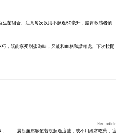
益生菌組合。注意每次飲用不超過50毫升，腸胃敏感者慎
技巧，既能享受甜蜜滋味，又能和血糖和諧相處。下次拉開
。
Next article
事，
晨起血壓數值若沒超過這些，或不用經常吃藥，這