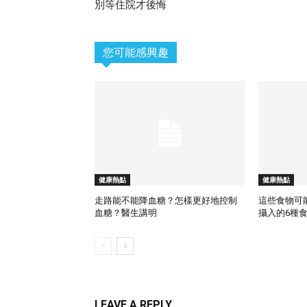
別等住院才後悔
您可能感興趣
健康熱點
健康熱點
走路能不能降血糖？怎樣更好地控制
這些食物可
血糖？醫生講明
攝入的6種
LEAVE A REPLY