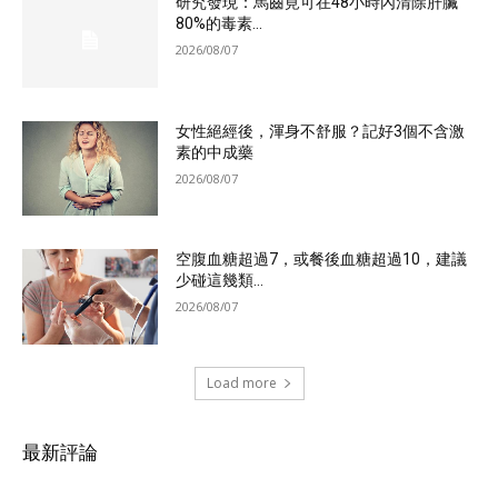
研究發現：馬齒莧可在48小時內清除肝臟
80%的毒素...
2026/08/07
女性絕經後，渾身不舒服？記好3個不含激
素的中成藥
2026/08/07
空腹血糖超過7，或餐後血糖超過10，建議
少碰這幾類...
2026/08/07
Load more
最新評論