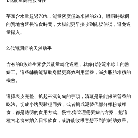
1.低能量高飽腹特性
芋頭含水量超過70%，能量密度僅為米飯的2/3。咀嚼時黏稠
的質地會延長進食時間，大腦能更早接收到飽腹信號，避免過
量攝入。
2.代謝調節的天然助手
含有的B族維生素參與能量轉化過程，就像代謝流水線上的熟
練工。這些輔酶能幫助身體更高效利用營養，減少脂肪堆積的
機會。
選擇表皮完整、掂起來沉甸甸的芋頭，清蒸是最能保留營養的
吃法。切成小塊與雜糧同煮，或者搗成泥替代部分麵粉做麵
食，都是聰明的食用方式。慢性.病管理需要綜合方案，把這
種古老食材納入日常飲食，或許能收穫意想不到的輔助效果。