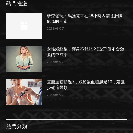
熱門推送
研究發現：馬齒莧可在48小時內清除肝臟
80%的毒素...
2026/08/07
女性絕經後，渾身不舒服？記好3個不含激
素的中成藥
2026/08/07
空腹血糖超過7，或餐後血糖超過10，建議
少碰這幾類...
2026/08/07
熱門分類