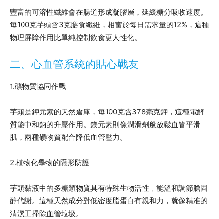
豐富的可溶性纖維會在腸道形成凝膠層，延緩糖分吸收速度。
每100克芋頭含3克膳食纖維，相當於每日需求量的12%，這種
物理屏障作用比單純控制飲食更人性化。
二、心血管系統的貼心戰友
1.礦物質協同作戰
芋頭是鉀元素的天然倉庫，每100克含378毫克鉀，這種電解
質能中和鈉的升壓作用。鎂元素則像潤滑劑般放鬆血管平滑
肌，兩種礦物質配合降低血管壓力。
2.植物化學物的隱形防護
芋頭黏液中的多糖類物質具有特殊生物活性，能溫和調節膽固
醇代謝。這種天然成分對低密度脂蛋白有親和力，就像精准的
清潔工掃除血管垃圾。