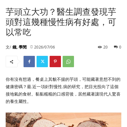
芋頭立大功？醫生調查發現芋
頭對這幾種慢性病有好處，可
以常吃
文/
鐘, 學閔
2026/07/06
20
0
你有沒有想過，餐桌上其貌不揚的芋頭，可能藏著意想不到的
健康密碼？最.近一項針對慢性.病的研究，把目光投向了這個
接地氣的食材。黏黏糯糯的口感背後，居然藏著讓現代人驚喜
的養生屬性。