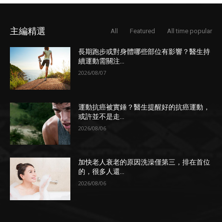
主編精選
All
Featured
All time popular
長期跑步或對身體哪些部位有影響？醫生持
續運動需關注...
2026/08/07
運動抗癌被實錘？醫生提醒好的抗癌運動，
或許並不是走...
2026/08/06
加快老人衰老的原因洗澡僅第三，排在首位
的，很多人還...
2026/08/06