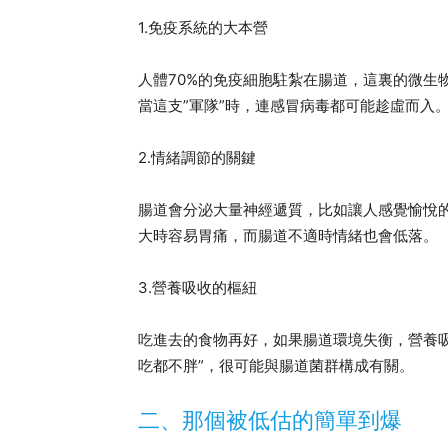
1.免疫系統的大本營
人體70%的免疫細胞駐紮在腸道，這裏的微生
當這支”軍隊”時，連感冒病毒都可能趁虛而入
2.情緒調節的關鍵
腸道會分泌大量神經遞質，比如讓人感覺愉悅的
大時容易胃痛，而腸道不適時情緒也會低落。
3.營養吸收的樞紐
吃進去的食物再好，如果腸道環境失衡，營養吸
吃都不胖”，很可能與腸道菌群構成有關。
二、那個被低估的簡單到爆