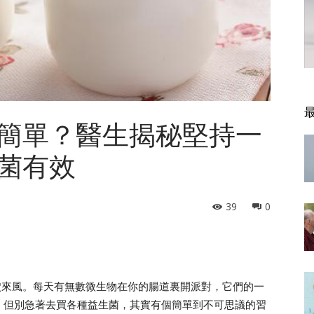
簡單？醫生揭秘堅持一
菌有效
39
0
穴來風。每天有無數微生物在你的腸道裏開派對，它們的一
。但別急著去買各種益生菌，其實有個簡單到不可思議的習