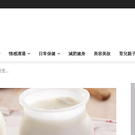
情感溝通
日常保健
減肥健身
美容美妝
育兒親
...