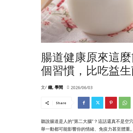
腸道健康原來這麼
個習慣，比吃益生
文/
鐘, 學閔
2026/06/03
Share
聽說腸道是人的”第二大腦”？這話還真不是空
舉一動都可能影響你的情緒、免疫力甚至體重