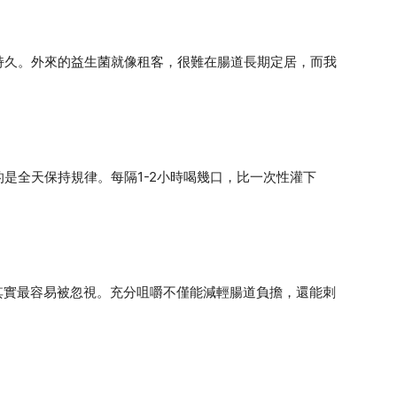
持久。外來的益生菌就像租客，很難在腸道長期定居，而我
是全天保持規律。每隔1-2小時喝幾口，比一次性灌下
議其實最容易被忽視。充分咀嚼不僅能減輕腸道負擔，還能刺