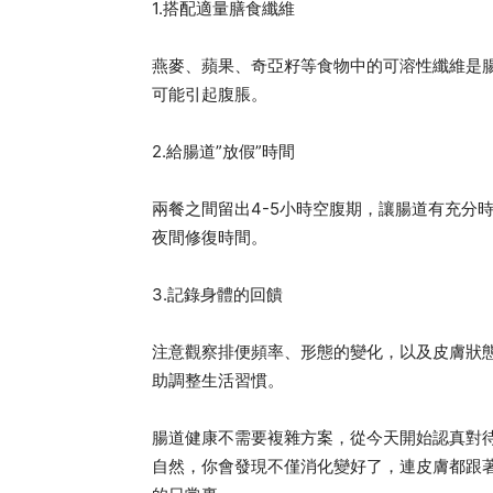
1.搭配適量膳食纖維
燕麥、蘋果、奇亞籽等食物中的可溶性纖維是腸
可能引起腹脹。
2.給腸道”放假”時間
兩餐之間留出4-5小時空腹期，讓腸道有充分
夜間修復時間。
3.記錄身體的回饋
注意觀察排便頻率、形態的變化，以及皮膚狀
助調整生活習慣。
腸道健康不需要複雜方案，從今天開始認真對
自然，你會發現不僅消化變好了，連皮膚都跟