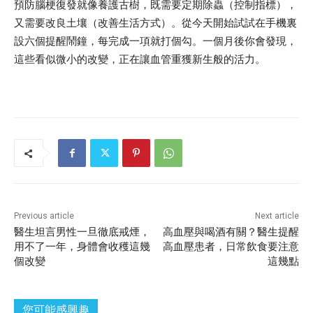
預防腦梗復發就像養護古樹，既需要定期除蟲（控制指標），
又需要改良土壤（改善生活方式）。從今天開始試試在手機裏
設六個提醒鬧鐘，每完成一項就打個勾。一個月後你會發現，
這些看似微小的改變，正在讓血管重獲新生般的活力。
Previous article
Next article
醫生坦言男性一旦徹底戒煙，
高血壓與喝酒有關？醫生提醒
用不了一年，身體會收穫這幾
高血壓患者，日常飲食要注意
個改變
這幾點
您可能感興趣