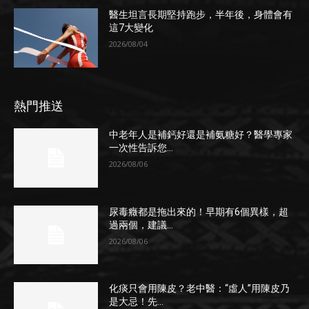
醫生坦言長期堅持跑步，半年後，身體會有
這7大變化
2026/08/04
熱門推送
中老年人是補鈣好還是補氨糖好？醫學專家
一次性告訴您...
2026/08/06
尿毒癥都是拖出來的！早期有6個異樣，超
過兩個，建議...
2026/08/06
化痰只會用陳皮？老中醫：“虛人”用陳皮乃
是大忌！先...