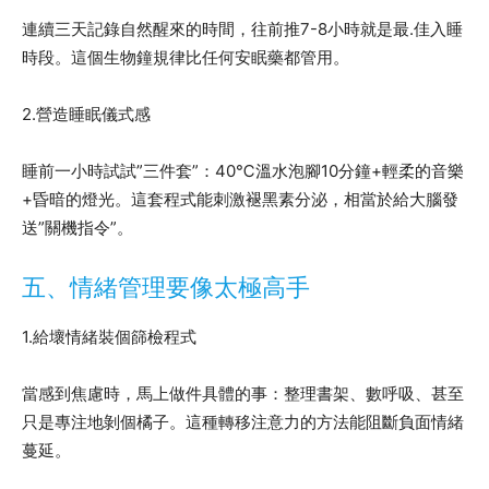
連續三天記錄自然醒來的時間，往前推7-8小時就是最.佳入睡
時段。這個生物鐘規律比任何安眠藥都管用。
2.營造睡眠儀式感
睡前一小時試試”三件套”：40℃溫水泡腳10分鐘+輕柔的音樂
+昏暗的燈光。這套程式能刺激褪黑素分泌，相當於給大腦發
送”關機指令”。
五、情緒管理要像太極高手
1.給壞情緒裝個篩檢程式
當感到焦慮時，馬上做件具體的事：整理書架、數呼吸、甚至
只是專注地剝個橘子。這種轉移注意力的方法能阻斷負面情緒
蔓延。