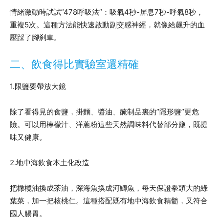
情緒激動時試試”478呼吸法”：吸氣4秒-屏息7秒-呼氣8秒，
重複5次。這種方法能快速啟動副交感神經，就像給飆升的血
壓踩了腳刹車。
二、飲食得比實驗室還精確
1.限鹽要帶放大鏡
除了看得見的食鹽，掛麵、醬油、醃制品裏的”隱形鹽”更危
險。可以用檸檬汁、洋蔥粉這些天然調味料代替部分鹽，既提
味又健康。
2.地中海飲食本土化改造
把橄欖油換成茶油，深海魚換成河鯽魚，每天保證拳頭大的綠
葉菜，加一把核桃仁。這種搭配既有地中海飲食精髓，又符合
國人腸胃。