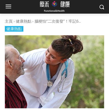
主頁
健康熱點
腦梗怕“二次復發”！牢記6...
健康熱點