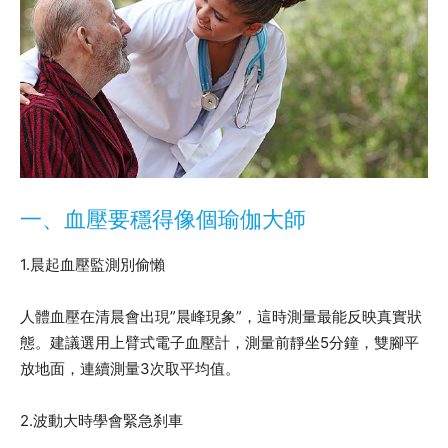
一、血壓要穩得像個瑜伽大師
1.晨起血壓監測別偷懶
人體血壓在清晨會出現”晨峰現象”，這時測量最能反映真實狀
態。建議選用上臂式電子血壓計，測量前靜坐5分鐘，雙腳平
放地面，連續測量3次取平均值。
2.波動大時學會緊急刹車