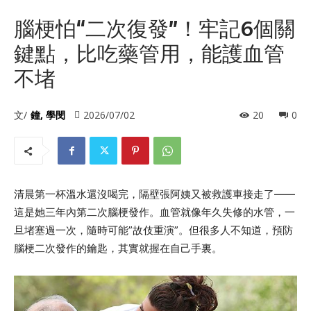
腦梗怕“二次復發”！牢記6個關
鍵點，比吃藥管用，能護血管
不堵
文/
鐘, 學閔
2026/07/02
20
0
清晨第一杯溫水還沒喝完，隔壁張阿姨又被救護車接走了——
這是她三年內第二次腦梗發作。血管就像年久失修的水管，一
旦堵塞過一次，隨時可能”故伎重演”。但很多人不知道，預防
腦梗二次發作的鑰匙，其實就握在自己手裏。