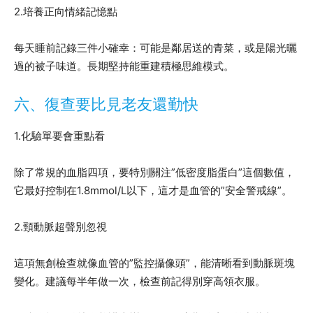
2.培養正向情緒記憶點
每天睡前記錄三件小確幸：可能是鄰居送的青菜，或是陽光曬
過的被子味道。長期堅持能重建積極思維模式。
六、復查要比見老友還勤快
1.化驗單要會重點看
除了常規的血脂四項，要特別關注”低密度脂蛋白”這個數值，
它最好控制在1.8mmol/L以下，這才是血管的”安全警戒線”。
2.頸動脈超聲別忽視
這項無創檢查就像血管的”監控攝像頭”，能清晰看到動脈斑塊
變化。建議每半年做一次，檢查前記得別穿高領衣服。