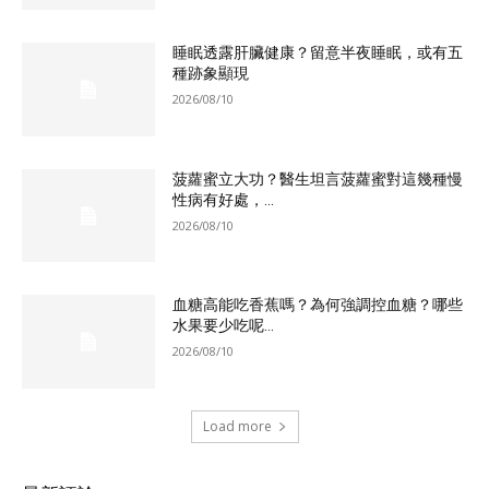
睡眠透露肝臟健康？留意半夜睡眠，或有五
種跡象顯現
2026/08/10
菠蘿蜜立大功？醫生坦言菠蘿蜜對這幾種慢
性病有好處，...
2026/08/10
血糖高能吃香蕉嗎？為何強調控血糖？哪些
水果要少吃呢...
2026/08/10
Load more