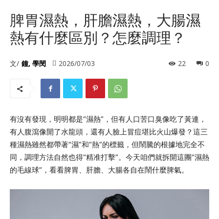
脾胃濕熱，肝膽濕熱，大腸濕
熱有什麼區別？怎麼調理？
文/
鐘, 學閔
2026/07/03
22
0
有沒有發現，明明都是“濕熱”，但有人口苦口臭像吃了黃連，
有人腹瀉像開了水龍頭，還有人臉上冒痘堪比火山爆發？這三
種濕熱雖然都帶著“濕”和“熱”的標籤，但鬧騰的根據地完全不
同，調理方法自然也得“精准打擊”。今天咱們就拆開這團“濕熱
的毛線球”，看看脾胃、肝膽、大腸各自在鬧什麼脾氣。