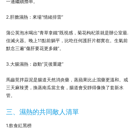
一邊繼續擼串。
2.肝膽濕熱：來場“情緒排雷”
蒲公英泡水喝出“青草拿鐵”既視感，菊花枸杞茶就是辦公室最.
佳滅火器。晚上11點前躺平，比吃任何護肝片都實在。生氣前
默念三遍“傷肝要花更多錢”。
3.大腸濕熱：啟動“災後重建”
馬齒莧拌蒜泥是腸道天然消炎藥，蒸蘋果比止瀉藥更溫和。戒
三天麻辣燙，換蒸南瓜當主食，腸道會安靜得像換了套新水
管。
三、濕熱的共同敵人清單
1.飲食紅黑榜