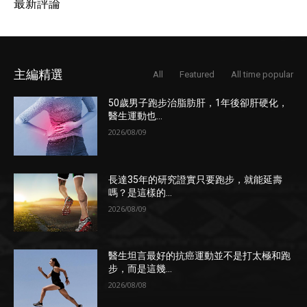
最新評論
主編精選
All
Featured
All time popular
50歲男子跑步治脂肪肝，1年後卻肝硬化，
醫生運動也...
2026/08/09
長達35年的研究證實只要跑步，就能延壽
嗎？是這樣的...
2026/08/09
醫生坦言最好的抗癌運動並不是打太極和跑
步，而是這幾...
2026/08/08