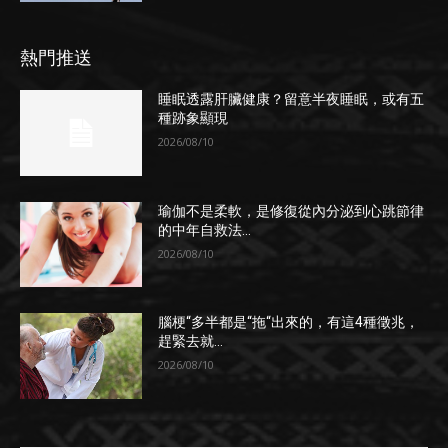
熱門推送
睡眠透露肝臟健康？留意半夜睡眠，或有五
種跡象顯現
2026/08/10
瑜伽不是柔軟，是修復從內分泌到心跳節律
的中年自救法...
2026/08/10
腦梗“多半都是“拖“出來的，有這4種徵兆，
趕緊去就...
2026/08/10