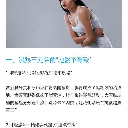
一、濕熱三兄弟的“地盤爭奪戰”
1.脾胃濕熱：消化系統的“堵車現場”
當油膩外賣和冰奶茶在胃裏開派對，脾胃就成了黏糊糊的沼澤
地。舌苔黃膩得像塗了層黃油，肚子脹得能當鼓敲，大便黏馬
桶的尷尬分分鐘上演。這時候的濕熱，是消化系統在抗議超負
荷工作。
2.肝膽濕熱：情緒與代謝的“連環車禍”