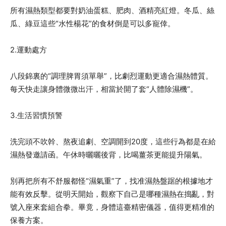
所有濕熱類型都要對奶油蛋糕、肥肉、酒精亮紅燈。冬瓜、絲
瓜、綠豆這些“水性楊花”的食材倒是可以多寵倖。
2.運動處方
八段錦裏的“調理脾胃須單舉”，比劇烈運動更適合濕熱體質。
每天快走讓身體微微出汗，相當於開了套“人體除濕機”。
3.生活習慣預警
洗完頭不吹幹、熬夜追劇、空調開到20度，這些行為都是在給
濕熱發邀請函。午休時曬曬後背，比喝薑茶更能提升陽氣。
別再把所有不舒服都怪“濕氣重”了，找准濕熱盤踞的根據地才
能有效反擊。從明天開始，觀察下自己是哪種濕熱在搗亂，對
號入座來套組合拳。畢竟，身體這臺精密儀器，值得更精准的
保養方案。