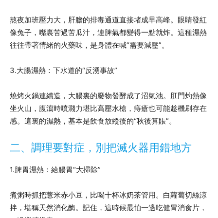
熬夜加班壓力大，肝膽的排毒通道直接堵成早高峰。眼睛發紅
像兔子，嘴裏苦過苦瓜汁，連脾氣都變得一點就炸。這種濕熱
往往帶著情緒的火藥味，是身體在喊“需要減壓”。
3.大腸濕熱：下水道的“反湧事故”
燒烤火鍋連續造，大腸裏的廢物發酵成了沼氣池。肛門灼熱像
坐火山，腹瀉時噴濺力堪比高壓水槍，痔瘡也可能趁機刷存在
感。這裏的濕熱，基本是飲食放縱後的“秋後算賬”。
二、調理要對症，別把滅火器用錯地方
1.脾胃濕熱：給腸胃“大掃除”
煮粥時抓把薏米赤小豆，比喝十杯冰奶茶管用。白蘿蔔切絲涼
拌，堪稱天然消化酶。記住，這時候最怕一邊吃健胃消食片，