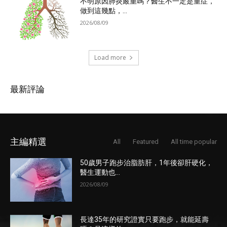
不明原因肺炎嚴重嗎？醫生不一定是重症，
做到這幾點，...
2026/08/09
Load more
最新評論
主編精選
All
Featured
All time popular
50歲男子跑步治脂肪肝，1年後卻肝硬化，
醫生運動也...
2026/08/09
長達35年的研究證實只要跑步，就能延壽