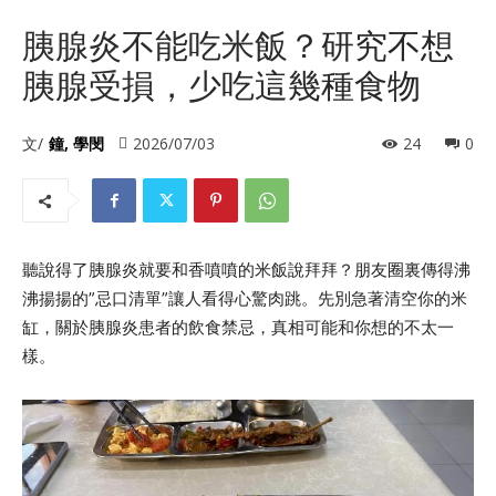
胰腺炎不能吃米飯？研究不想
胰腺受損，少吃這幾種食物
文/
鐘, 學閔
2026/07/03
24
0
聽說得了胰腺炎就要和香噴噴的米飯說拜拜？朋友圈裏傳得沸
沸揚揚的”忌口清單”讓人看得心驚肉跳。先別急著清空你的米
缸，關於胰腺炎患者的飲食禁忌，真相可能和你想的不太一
樣。