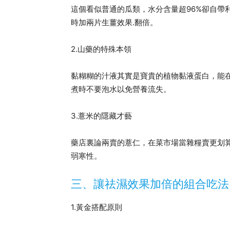
這個看似普通的瓜類，水分含量超96%卻自帶利
時加兩片生薑效果.翻倍。
2.山藥的特殊本領
黏糊糊的汁液其實是寶貴的植物黏液蛋白，能
煮時不要泡水以免營養流失。
3.薏米的隱藏才藝
藥店裏論兩賣的薏仁，在菜市場當雜糧賣更划
弱寒性。
三、讓祛濕效果加倍的組合吃法
1.黃金搭配原則