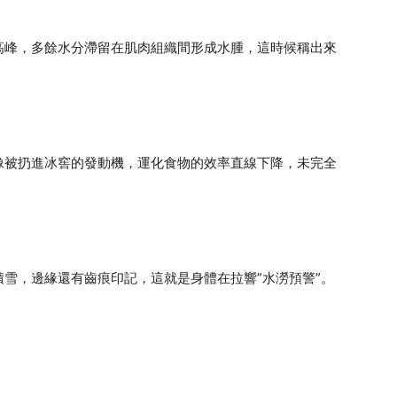
高峰，多餘水分滯留在肌肉組織間形成水腫，這時候稱出來
像被扔進冰窖的發動機，運化食物的效率直線下降，未完全
雪，邊緣還有齒痕印記，這就是身體在拉響”水澇預警”。