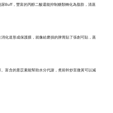
尿Buff，豐富的丙醇二酸還能抑制糖類轉化為脂肪，清蒸
在消化道形成保護膜，就像給磨損的脾胃貼了張創可貼，蒸
算。富含的薏苡素能幫助水分代謝，煮前幹炒至微黃可以減