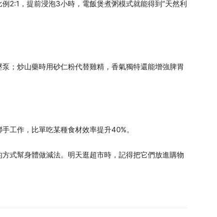
例2:1，提前浸泡3小時，電飯煲煮粥模式就能得到”天然利
壓泵；炒山藥時用砂仁粉代替雞精，香氣獨特還能增強脾胃
手工作，比單吃某種食材效率提升40%。
的方式幫身體做減法。明天逛超市時，記得把它們放進購物
。