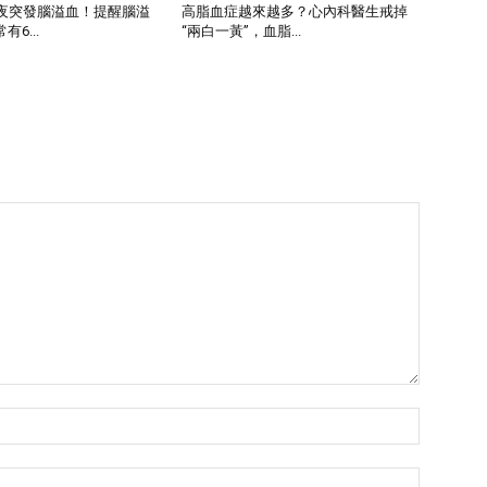
深夜突發腦溢血！提醒腦溢
高脂血症越來越多？心內科醫生戒掉
6...
“兩白一黃”，血脂...
Name:*
Email:*