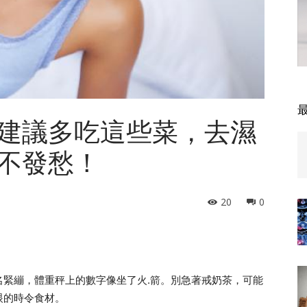
建議多吃這些菜，去濕
不發愁！
20
0
名緊繃，體重秤上的數字像坐了火.箭。別急著戒奶茶，可能
眼的時令食材。