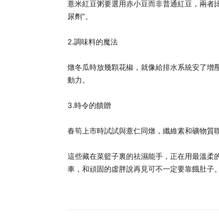
薏米紅豆粥要選用赤小豆而非普通紅豆，兩者比
尿劑”。
2.調味料的魔法
燉冬瓜時放幾顆花椒，就像給排水系統安了增
動力。
3.時令的饋贈
春筍上市時試試與薏仁同燉，纖維素和礦物質聯
這些藏在菜籃子裏的祛濕能手，正在用最溫柔
車，和頑固的虛胖說再見可不一定要靠餓肚子