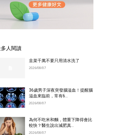
最多人閱讀
韭菜千萬不要只用清水洗了
2026/08/07
36歲男子深夜突發腦溢血！提醒腦
溢血來臨前，常有6...
2026/08/07
為何不吃米和麵，體重下降得會比
較快？醫生說出減肥真...
2026/08/07