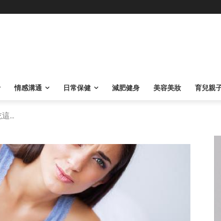
情感溝通
日常保健
減肥健身
美容美妝
育兒親
...