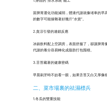
1.身體的”排水系統”罷工
當脾胃運化功能減弱，體液代謝就像堵車的早
的數字可能摻雜著好幾斤”水貨”。
2.貪涼引發的連鎖反應
冰鎮飲料配上空調房，表面舒服了，卻讓脾胃
代謝的養分容易轉化成脂肪打包囤積。
3.舌苔藏著的健康密碼
早晨刷牙時不妨看一眼，如果舌苔又白又厚像積
二、菜市場裏的祛濕標兵
1.冬瓜的雙重技能