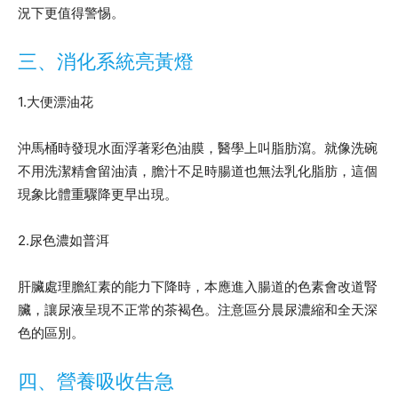
況下更值得警惕。
三、消化系統亮黃燈
1.大便漂油花
沖馬桶時發現水面浮著彩色油膜，醫學上叫脂肪瀉。就像洗碗
不用洗潔精會留油漬，膽汁不足時腸道也無法乳化脂肪，這個
現象比體重驟降更早出現。
2.尿色濃如普洱
肝臟處理膽紅素的能力下降時，本應進入腸道的色素會改道腎
臟，讓尿液呈現不正常的茶褐色。注意區分晨尿濃縮和全天深
色的區別。
四、營養吸收告急