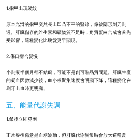
1.指甲出現縱紋
原本光滑的指甲突然長出凹凸不平的豎線，像被隱形刻刀劃
過。肝臟儲存的維生素和礦物質不足時，角質蛋白合成會首先
受影響，這種變化比脫髮更早顯現。
2.傷口癒合變慢
小劃痕半個月都不結痂，可能不是創可貼品質問題。肝臟生產
的凝血因數減少後，血小板聚集速度會明顯下降，這種變化在
刷牙出血時更明顯。
五、能量代謝失調
1.飯後立即犯困
正常餐後倦意是血糖波動，但肝臟代謝異常時會放大這種反