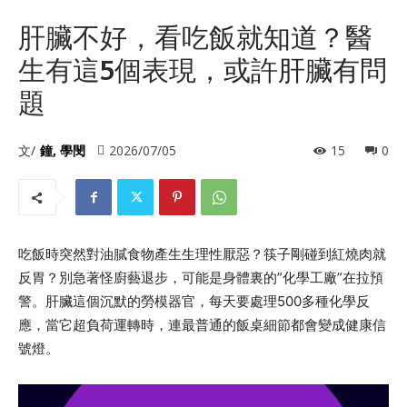
肝臟不好，看吃飯就知道？醫
生有這5個表現，或許肝臟有問
題
文/
鐘, 學閔
2026/07/05
15
0
吃飯時突然對油膩食物產生生理性厭惡？筷子剛碰到紅燒肉就
反胃？別急著怪廚藝退步，可能是身體裏的”化學工廠”在拉預
警。肝臟這個沉默的勞模器官，每天要處理500多種化學反
應，當它超負荷運轉時，連最普通的飯桌細節都會變成健康信
號燈。