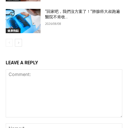
“回家吧，我們沒方案了！”肺腺癌大叔跑遍
醫院不肯收...
2026/08/08
健康熱點
LEAVE A REPLY
Comment:
Na