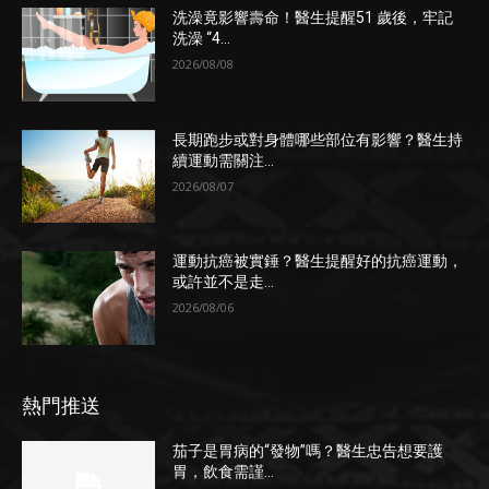
洗澡竟影響壽命！醫生提醒51 歲後，牢記
洗澡 “4...
2026/08/08
長期跑步或對身體哪些部位有影響？醫生持
續運動需關注...
2026/08/07
運動抗癌被實錘？醫生提醒好的抗癌運動，
或許並不是走...
2026/08/06
熱門推送
茄子是胃病的“發物”嗎？醫生忠告想要護
胃，飲食需謹...