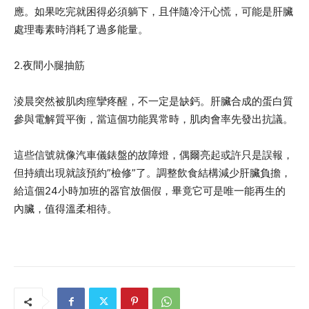
應。如果吃完就困得必須躺下，且伴隨冷汗心慌，可能是肝臟
處理毒素時消耗了過多能量。
2.夜間小腿抽筋
淩晨突然被肌肉痙攣疼醒，不一定是缺鈣。肝臟合成的蛋白質
參與電解質平衡，當這個功能異常時，肌肉會率先發出抗議。
這些信號就像汽車儀錶盤的故障燈，偶爾亮起或許只是誤報，
但持續出現就該預約”檢修”了。調整飲食結構減少肝臟負擔，
給這個24小時加班的器官放個假，畢竟它可是唯一能再生的
內臟，值得溫柔相待。