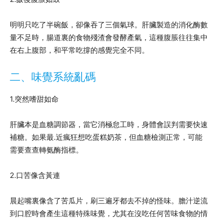
明明只吃了半碗飯，卻像吞了三個氣球。肝臟製造的消化酶數
量不足時，腸道裏的食物殘渣會發酵產氣，這種腹脹往往集中
在右上腹部，和平常吃撐的感覺完全不同。
二、味覺系統亂碼
1.突然嗜甜如命
肝臟本是血糖調節器，當它消極怠工時，身體會誤判需要快速
補糖。如果最.近瘋狂想吃蛋糕奶茶，但血糖檢測正常，可能
需要查查轉氨酶指標。
2.口苦像含黃連
晨起嘴裏像含了苦瓜片，刷三遍牙都去不掉的怪味。膽汁逆流
到口腔時會產生這種特殊味覺，尤其在沒吃任何苦味食物的情