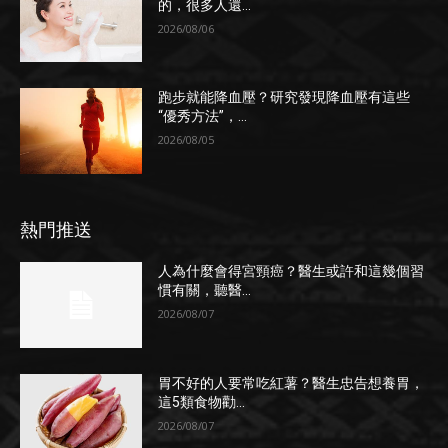
的，很多人還...
2026/08/06
跑步就能降血壓？研究發現降血壓有這些
“優秀方法”，...
2026/08/05
熱門推送
人為什麼會得宮頸癌？醫生或許和這幾個習
慣有關，聽醫...
2026/08/07
胃不好的人要常吃紅薯？醫生忠告想養胃，
這5類食物勸...
2026/08/07