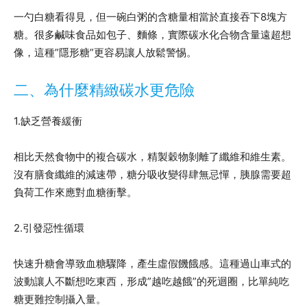
一勺白糖看得見，但一碗白粥的含糖量相當於直接吞下8塊方
糖。很多鹹味食品如包子、麵條，實際碳水化合物含量遠超想
像，這種”隱形糖”更容易讓人放鬆警惕。
二、為什麼精緻碳水更危險
1.缺乏營養緩衝
相比天然食物中的複合碳水，精製穀物剝離了纖維和維生素。
沒有膳食纖維的減速帶，糖分吸收變得肆無忌憚，胰腺需要超
負荷工作來應對血糖衝擊。
2.引發惡性循環
快速升糖會導致血糖驟降，產生虛假饑餓感。這種過山車式的
波動讓人不斷想吃東西，形成”越吃越餓”的死迴圈，比單純吃
糖更難控制攝入量。