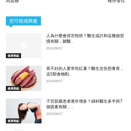
高血糖
種併發症
您可能感興趣
人為什麼會得宮頸癌？醫生或許和這幾個習
慣有關，聽醫...
2026/08/07
健康熱點
胃不好的人要常吃紅薯？醫生忠告想養胃，
這5類食物勸...
2026/08/07
健康熱點
子宮肌瘤患者逐年增多？婦科醫生多半與7
個因素有關，...
2026/08/07
健康熱點