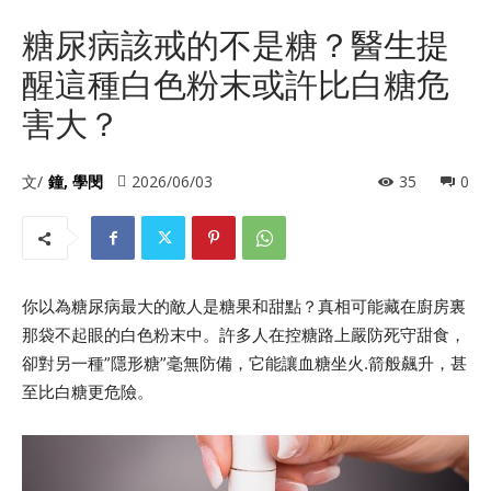
糖尿病該戒的不是糖？醫生提
醒這種白色粉末或許比白糖危
害大？
文/
鐘, 學閔
2026/06/03
35
0
你以為糖尿病最大的敵人是糖果和甜點？真相可能藏在廚房裏
那袋不起眼的白色粉末中。許多人在控糖路上嚴防死守甜食，
卻對另一種”隱形糖”毫無防備，它能讓血糖坐火.箭般飆升，甚
至比白糖更危險。