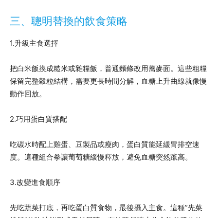
三、聰明替換的飲食策略
1.升級主食選擇
把白米飯換成糙米或雜糧飯，普通麵條改用蕎麥面。這些粗糧
保留完整穀粒結構，需要更長時間分解，血糖上升曲線就像慢
動作回放。
2.巧用蛋白質搭配
吃碳水時配上雞蛋、豆製品或瘦肉，蛋白質能延緩胃排空速
度。這種組合拳讓葡萄糖緩慢釋放，避免血糖突然躥高。
3.改變進食順序
先吃蔬菜打底，再吃蛋白質食物，最後攝入主食。這種”先菜