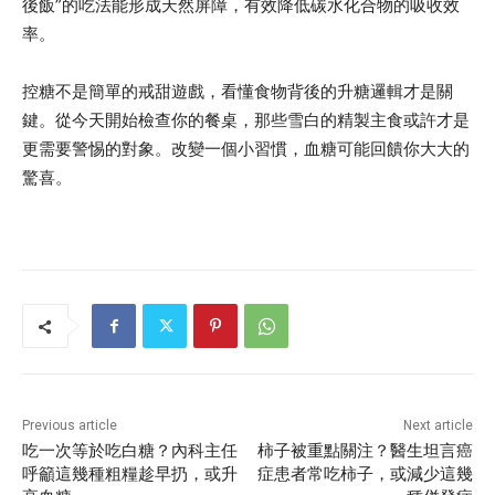
後飯”的吃法能形成天然屏障，有效降低碳水化合物的吸收效
率。
控糖不是簡單的戒甜遊戲，看懂食物背後的升糖邏輯才是關
鍵。從今天開始檢查你的餐桌，那些雪白的精製主食或許才是
更需要警惕的對象。改變一個小習慣，血糖可能回饋你大大的
驚喜。
Previous article
Next article
吃一次等於吃白糖？內科主任
柿子被重點關注？醫生坦言癌
呼籲這幾種粗糧趁早扔，或升
症患者常吃柿子，或減少這幾