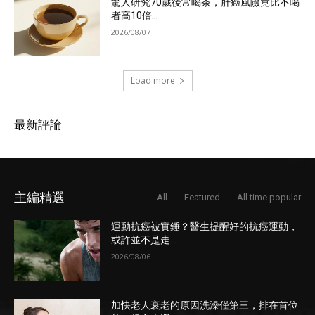
驚人研究70歲後常喝茶，肝癌風險竟比不喝
者高10倍...
2026/08/07
Load more
最新評論
主編精選
All
Featured
All time popular
運動抗癌被實錘？醫生提醒好的抗癌運動，
或許並不是走...
2026/08/06
加快老人衰老的原因洗澡僅第三，排在首位