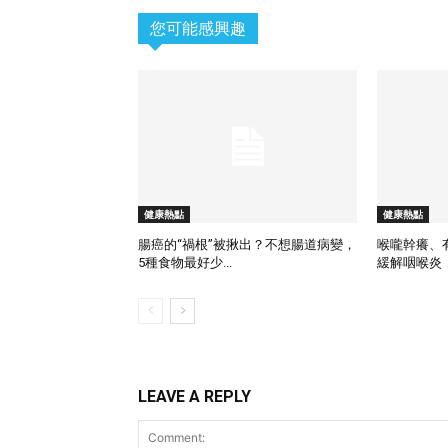
您可能感興趣
健康熱點
健康熱點
腸癌的“禍根”被揪出？不想腸道病變，
喉嚨幹癢、
5種食物最好少...
緩解咽喉炎，
LEAVE A REPLY