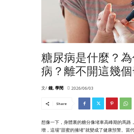
糖尿病是什麼？為
病？離不開這幾個
文/
鐘, 學閔
2026/06/03
Share
想像一下，身體裏的糖分像堵車高峰期的馬路
增，這場”甜蜜的擁堵”就變成了健康預警。當