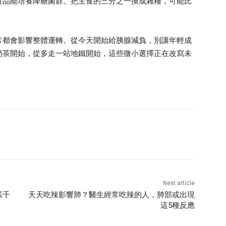
食品能培養降糖菌群。把主食的三分之一換成雜糧，可能比
常都會影響整體運轉。從今天開始給胰腺減負，別讓年輕成
奶茶開始，從多走一站地鐵開始，這些微小選擇正在改寫未
Next article
樣千
天天吃辣影響肺？醫生經常吃辣的人，肺部或出現
這5種反應