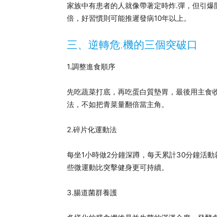
家族中有患者的人就像帶著定時炸.彈，但引爆
倍，好習慣則可能推遲發病10年以上。
三、逆轉危.機的三個突破口
1.調整進食順序
先吃蔬菜打底，再吃蛋白質墊胃，最後用主食收
法，不如把青菜量翻倍當主角。
2.碎片化運動法
每坐1小時做2分鐘深蹲，每天累計30分鐘活
些微運動比突擊健身更可持續。
3.腸道菌群養護