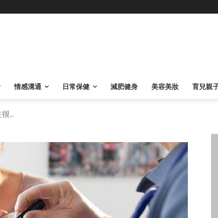
情感溝通
日常保健
減肥健身
美容美妝
育兒親
...