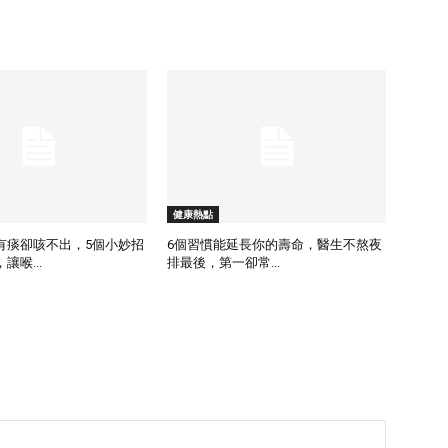
健康熱點
有痰卻咳不出，5個小妙招
6個習慣能延長你的壽命，醫生不熬夜
讓喉...
排最後，第一卻常...