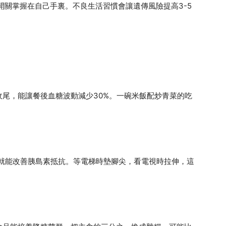
開關掌握在自己手裏。不良生活習慣會讓遺傳風險提高3-5
尾，能讓餐後血糖波動減少30%。一碗米飯配炒青菜的吃
動就能改善胰島素抵抗。等電梯時墊腳尖，看電視時拉伸，這