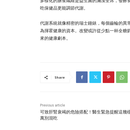
多樣化的膳食纖維是益生菌的滿漢全席，發酵
吃保健品更能調節代謝。
代謝系統就像精密的瑞士鐘錶，每個齒輪的異
為揮霍健康的資本。改變或許從少點一杯全糖
來的健康劇本。
Share
Previous article
可致肝腎衰竭的危險搭配！醫生緊急提醒這幾
萬別混吃