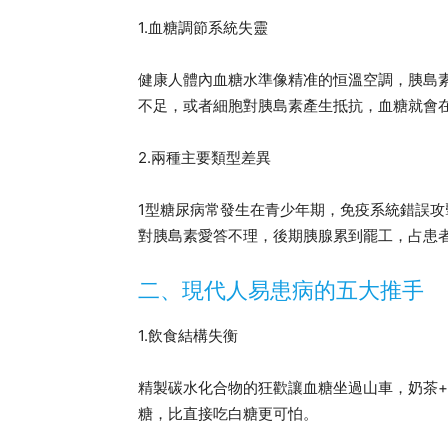
1.血糖調節系統失靈
健康人體內血糖水準像精准的恒溫空調，胰島
不足，或者細胞對胰島素產生抵抗，血糖就會
2.兩種主要類型差異
1型糖尿病常發生在青少年期，免疫系統錯誤攻
對胰島素愛答不理，後期胰腺累到罷工，占患者
二、現代人易患病的五大推手
1.飲食結構失衡
精製碳水化合物的狂歡讓血糖坐過山車，奶茶+
糖，比直接吃白糖更可怕。