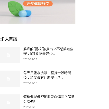
最多人閱讀
腸癌的“禍根”被揪出？不想腸道病
變，5種食物最好少...
2026/08/05
每天用鹽水洗頭，堅持一段時間
後，頭髮會有什麼變化？...
2026/08/05
體檢發現低密度脂蛋白偏高？儘量
少吃4物
2026/08/05