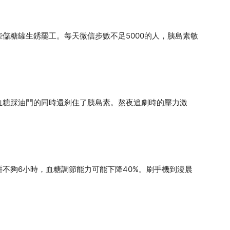
儲糖罐生銹罷工。每天微信步數不足5000的人，胰島素敏
血糖踩油門的同時還刹住了胰島素。熬夜追劇時的壓力激
不夠6小時，血糖調節能力可能下降40%。刷手機到淩晨