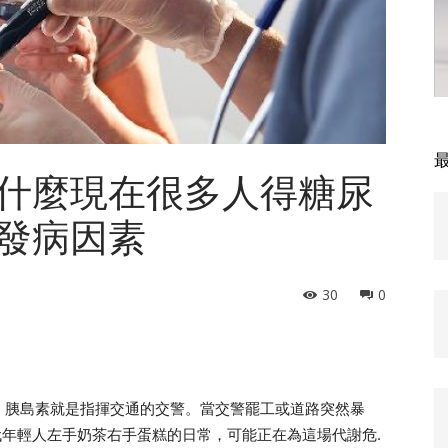
什麼現在很多人得糖尿
發病因素
30
0
，胰島素就是指揮交通的交警。當交警罷工或道路突然暴
代年輕人左手奶茶右手蛋糕的日常，可能正在為這場代謝危.