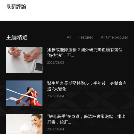
最新評論
主編精選
All
Featured
All time popular
跑步或能降血糖？國外研究降血糖有幾個
“好方法”，不...
2026/08/05
醫生坦言長期堅持跑步，半年後，身體會有
這7大變化
2026/08/04
“解毒高手”在身邊，保溫杯裏常泡點，排出
肝毒，給肝...
2026/08/04