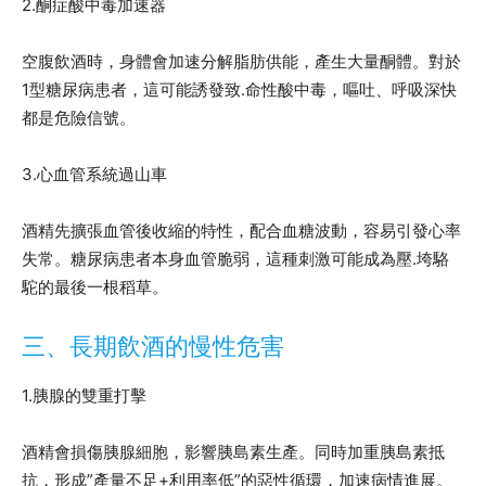
2.酮症酸中毒加速器
空腹飲酒時，身體會加速分解脂肪供能，產生大量酮體。對於
1型糖尿病患者，這可能誘發致.命性酸中毒，嘔吐、呼吸深快
都是危險信號。
3.心血管系統過山車
酒精先擴張血管後收縮的特性，配合血糖波動，容易引發心率
失常。糖尿病患者本身血管脆弱，這種刺激可能成為壓.垮駱
駝的最後一根稻草。
三、長期飲酒的慢性危害
1.胰腺的雙重打擊
酒精會損傷胰腺細胞，影響胰島素生產。同時加重胰島素抵
抗，形成”產量不足+利用率低”的惡性循環，加速病情進展。