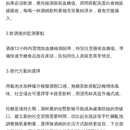
如果必須飲酒，應先檢測當前血糖值。席間搭配高蛋白食物延
緩吸收，每喝一杯酒精飲料要補充等量純淨水，避免空腹攝
入。
2.飲酒後的監測要點
酒後12小時內需增加血糖檢測頻率，特別注意睡前血糖值。準
備快速升糖食品放在床頭，告知同住人員留意異常情況。
3.替代方案的選擇
用氣泡水加檸檬片模擬酒類口感，無糖茶飲搭配話梅增添風
味。社交場合可選擇零卡路里飲料，用漂亮杯具提升儀式感。
控糖是場持久戰，酒杯裏的短暫歡愉可能成為健康防線的突破
口。建立新的社交習慣需要時間，但比起在急診室手忙腳亂地
調整胰島素劑量，選擇無酒精的生活方式顯然更從容。下次朋