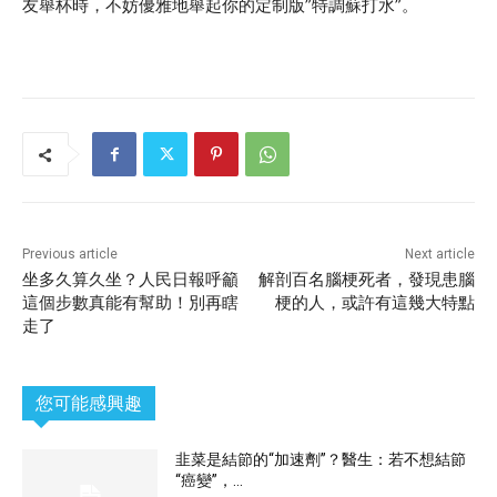
友舉杯時，不妨優雅地舉起你的定制版”特調蘇打水”。
Previous article
Next article
坐多久算久坐？人民日報呼籲
解剖百名腦梗死者，發現患腦
這個步數真能有幫助！別再瞎
梗的人，或許有這幾大特點
走了
您可能感興趣
韭菜是結節的“加速劑”？醫生：若不想結節
“癌變”，...