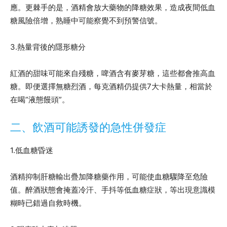
應。更棘手的是，酒精會放大藥物的降糖效果，造成夜間低血
糖風險倍增，熟睡中可能察覺不到預警信號。
3.熱量背後的隱形糖分
紅酒的甜味可能來自殘糖，啤酒含有麥芽糖，這些都會推高血
糖。即便選擇無糖烈酒，每克酒精仍提供7大卡熱量，相當於
在喝”液態饅頭”。
二、飲酒可能誘發的急性併發症
1.低血糖昏迷
酒精抑制肝糖輸出疊加降糖藥作用，可能使血糖驟降至危險
值。醉酒狀態會掩蓋冷汗、手抖等低血糖症狀，等出現意識模
糊時已錯過自救時機。