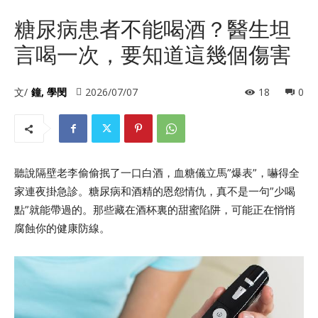
糖尿病患者不能喝酒？醫生坦
言喝一次，要知道這幾個傷害
文/
鐘, 學閔
2026/07/07
18
0
聽說隔壁老李偷偷抿了一口白酒，血糖儀立馬”爆表”，嚇得全
家連夜掛急診。糖尿病和酒精的恩怨情仇，真不是一句”少喝
點”就能帶過的。那些藏在酒杯裏的甜蜜陷阱，可能正在悄悄
腐蝕你的健康防線。