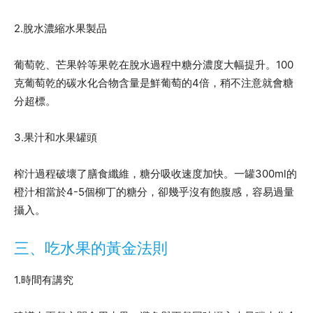
2.脫水濃縮水果製品
葡萄乾、芒果幹等果乾在脫水過程中糖分濃度大幅提升。100
克葡萄乾的碳水化合物含量是鮮葡萄的4倍，稍不注意就會糖
分超標。
3.果汁和水果罐頭
榨汁過程破壞了膳食纖維，糖分吸收速度加快。一罐300ml的
橙汁相當於4-5個柳丁的糖分，卻幾乎沒有飽腹感，容易過量
攝入。
三、吃水果的黃金法則
1.時間有講究