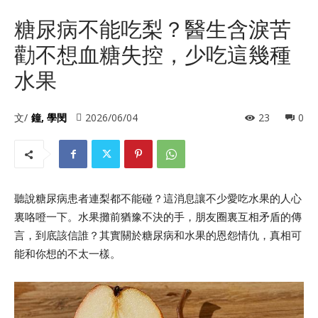
糖尿病不能吃梨？醫生含淚苦
勸不想血糖失控，少吃這幾種
水果
文/
鐘, 學閔
2026/06/04
23
0
聽說糖尿病患者連梨都不能碰？這消息讓不少愛吃水果的人心
裏咯噔一下。水果攤前猶豫不決的手，朋友圈裏互相矛盾的傳
言，到底該信誰？其實關於糖尿病和水果的恩怨情仇，真相可
能和你想的不太一樣。