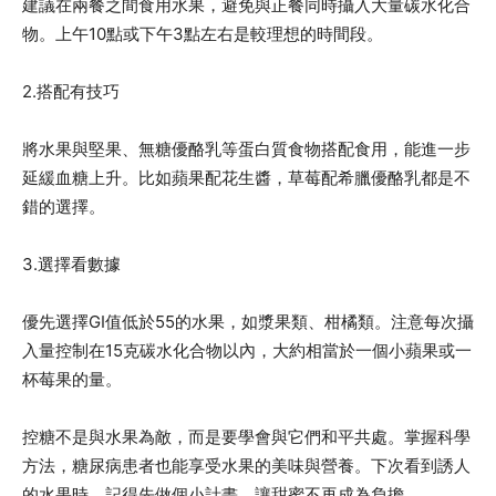
建議在兩餐之間食用水果，避免與正餐同時攝入大量碳水化合
物。上午10點或下午3點左右是較理想的時間段。
2.搭配有技巧
將水果與堅果、無糖優酪乳等蛋白質食物搭配食用，能進一步
延緩血糖上升。比如蘋果配花生醬，草莓配希臘優酪乳都是不
錯的選擇。
3.選擇看數據
優先選擇GI值低於55的水果，如漿果類、柑橘類。注意每次攝
入量控制在15克碳水化合物以內，大約相當於一個小蘋果或一
杯莓果的量。
控糖不是與水果為敵，而是要學會與它們和平共處。掌握科學
方法，糖尿病患者也能享受水果的美味與營養。下次看到誘人
的水果時，記得先做個小計畫，讓甜蜜不再成為負擔。