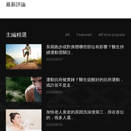
最新評論
主編精選
All
Featured
All time popular
長期跑步或對身體哪些部位有影響？醫生持
續運動需關注...
2026/08/07
運動抗癌被實錘？醫生提醒好的抗癌運動，
或許並不是走...
2026/08/06
加快老人衰老的原因洗澡僅第三，排在首位
的，很多人還...
2026/08/06