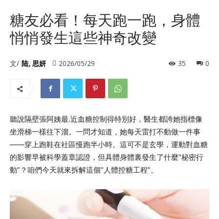
糖友必看！每天跑一跑，身體
悄悄發生這些神奇改變
文/
陆, 思妍
2026/05/29
35
0
聽說隔壁張阿姨最.近血糖控制得特別好，醫生都誇她指標像
坐滑梯一樣往下溜。一問才知道，她每天雷打不動做一件事
——穿上跑鞋在社區慢跑半小時。這可不是玄學，運動對血糖
的影響早被科學蓋章認證，但具體身體裏發生了什麼”秘密行
動”？咱們今天就來拆解這個”人體控糖工程”。