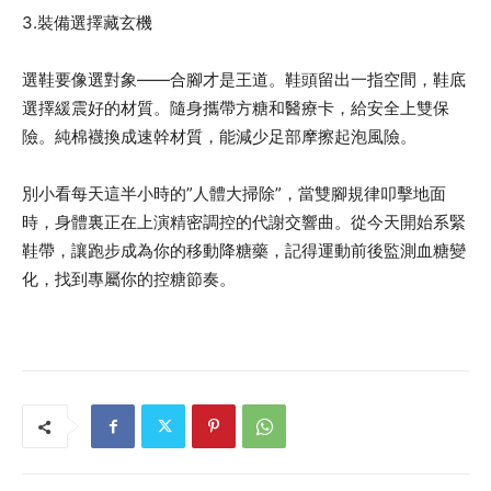
3.裝備選擇藏玄機
選鞋要像選對象——合腳才是王道。鞋頭留出一指空間，鞋底
選擇緩震好的材質。隨身攜帶方糖和醫療卡，給安全上雙保
險。純棉襪換成速幹材質，能減少足部摩擦起泡風險。
別小看每天這半小時的”人體大掃除”，當雙腳規律叩擊地面
時，身體裏正在上演精密調控的代謝交響曲。從今天開始系緊
鞋帶，讓跑步成為你的移動降糖藥，記得運動前後監測血糖變
化，找到專屬你的控糖節奏。