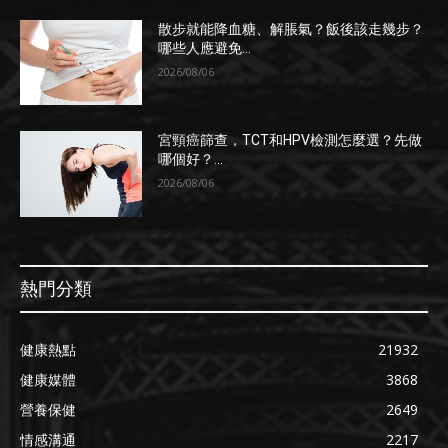
散步就能降血糖、解脹氣？飯後該走幾步？
哪些人應避免...
2026/08/06
宮頸癌篩查，TCT和HPV檢測怎麼選？先做
哪個好？...
2026/08/06
熱門分類
健康熱點
21932
健康媒體
3868
營養保健
2649
情感溝通
2217