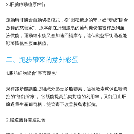
2.肝臟啟動糖原銀行
運動時肝臟會自動切換模式，從”囤積糖原的守財奴”變成”開倉
放糧的慈善家”。原本鎖在肝細胞裏的葡萄糖儲備被釋放到血
液供能，運動結束後又會加速回補庫存，這個動態平衡過程能
顯著降低空腹血糖值。
二、跑步帶來的意外彩蛋
1.脂肪細胞學會”察言觀色”
規律跑步能讓脂肪組織分泌更多脂聯素，這種激素就像血糖調
控的”智能管家”。它既能提高肌肉對糖的利用率，又能阻止肝
臟過量生產葡萄糖，雙管齊下改善胰島素抵抗。
2.腸道菌群開運動會