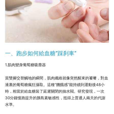
一、跑步如何給血糖”踩刹車”
1.肌肉變身葡萄糖吸塵器
當雙腳交替觸地的瞬間，肌肉纖維就像突然醒來的饕餮，對血
液裏的葡萄糖瘋狂攝取。這種”饑餓感”能持續到運動後48小
時，相當於給血糖裝了延遲關閉的抽水閥。研究發現，一次
30分鐘慢跑提升的胰島素敏感性，抵得上普通人兩天的代謝
水準。