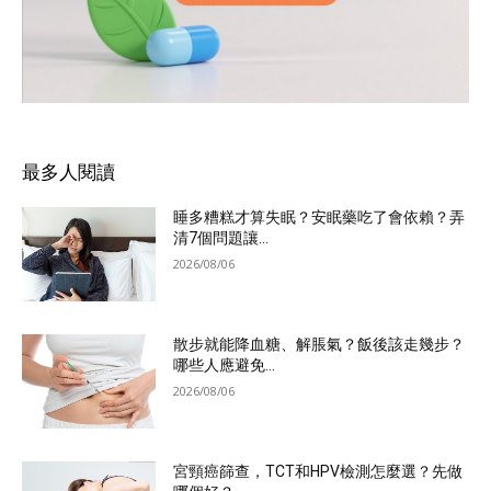
最多人閱讀
睡多糟糕才算失眠？安眠藥吃了會依賴？弄
清7個問題讓...
2026/08/06
散步就能降血糖、解脹氣？飯後該走幾步？
哪些人應避免...
2026/08/06
宮頸癌篩查，TCT和HPV檢測怎麼選？先做