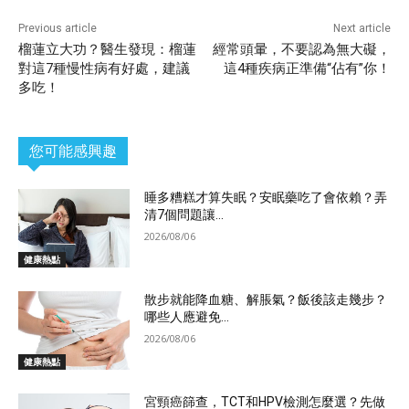
Previous article
Next article
榴蓮立大功？醫生發現：榴蓮
經常頭暈，不要認為無大礙，
對這7種慢性病有好處，建議
這4種疾病正準備“佔有”你！
多吃！
您可能感興趣
睡多糟糕才算失眠？安眠藥吃了會依賴？弄
清7個問題讓...
2026/08/06
健康熱點
散步就能降血糖、解脹氣？飯後該走幾步？
哪些人應避免...
2026/08/06
健康熱點
宮頸癌篩查，TCT和HPV檢測怎麼選？先做