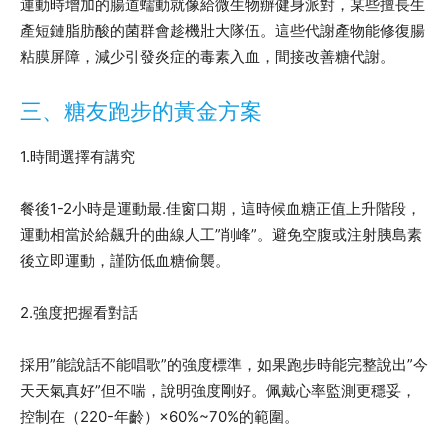
運動時增加的腸道蠕動就像給微生物辦健身派對，某些擅長生
產短鏈脂肪酸的菌群會趁機壯大隊伍。這些代謝產物能修復腸
粘膜屏障，減少引發炎症的毒素入血，間接改善糖代謝。
三、糖友跑步的黃金方案
1.時間選擇有講究
餐後1-2小時是運動最.佳窗口期，這時候血糖正值上升階段，
運動相當於給飆升的曲線人工”削峰”。避免空腹或注射胰島素
後立即運動，謹防低血糖偷襲。
2.強度把握看對話
採用”能說話不能唱歌”的強度標準，如果跑步時能完整說出”今
天天氣真好”但不喘，說明強度剛好。佩戴心率監測更穩妥，
控制在（220-年齡）×60%~70%的範圍。