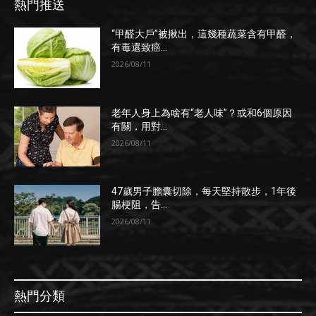
熱門推送
“甲醛大戶”被揪出，這幾種蔬菜含有甲醛，
有毒還致癌...
2026/08/11
老年人身上為啥有“老人味”？或和6個原因
有關，用對...
2026/08/11
47歲男子膽囊切除，每天堅持散步，1年後
腸梗阻，告...
2026/08/11
熱門分類