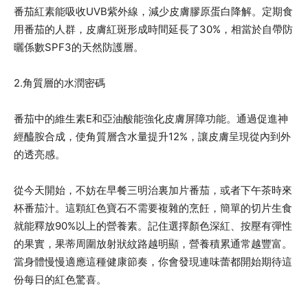
番茄紅素能吸收UVB紫外線，減少皮膚膠原蛋白降解。定期食
用番茄的人群，皮膚紅斑形成時間延長了30%，相當於自帶防
曬係數SPF3的天然防護層。
2.角質層的水潤密碼
番茄中的維生素E和亞油酸能強化皮膚屏障功能。通過促進神
經醯胺合成，使角質層含水量提升12%，讓皮膚呈現從內到外
的透亮感。
從今天開始，不妨在早餐三明治裏加片番茄，或者下午茶時來
杯番茄汁。這顆紅色寶石不需要複雜的烹飪，簡單的切片生食
就能釋放90%以上的營養素。記住選擇顏色深紅、按壓有彈性
的果實，果蒂周圍放射狀紋路越明顯，營養積累通常越豐富。
當身體慢慢適應這種健康節奏，你會發現連味蕾都開始期待這
份每日的紅色驚喜。