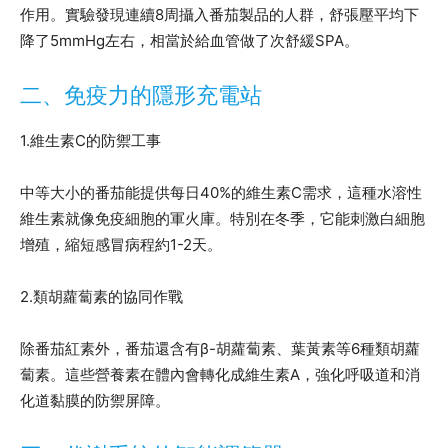
作用。實驗發現連續8周攝入番茄製品的人群，舒張壓平均下
降了5mmHg左右，相當於給血管做了次舒緩SPA。
二、免疫力的隱形充電站
1.維生素C的防禦工事
中等大小的番茄能提供每日40%的維生素C需求，這種水溶性
維生素就像免疫細胞的軍火庫。特別在冬季，它能刺激白細胞
增殖，縮短感冒病程約1-2天。
2.類胡蘿蔔素的協同作戰
除番茄紅素外，番茄還含有β-胡蘿蔔素、葉黃素等6種類胡蘿
蔔素。這些營養素在體內會轉化成維生素A，強化呼吸道和消
化道黏膜的防禦屏障。