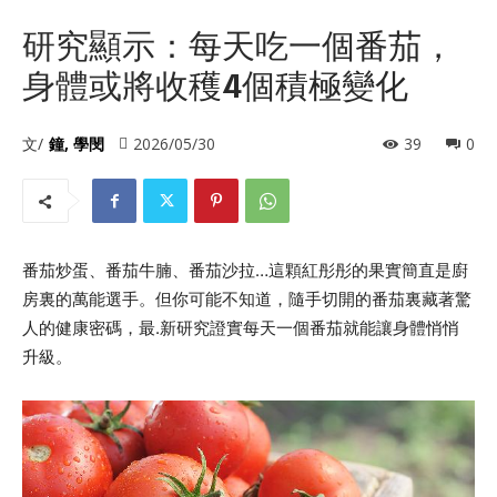
研究顯示：每天吃一個番茄，
身體或將收穫4個積極變化
文/
鐘, 學閔
2026/05/30
39
0
番茄炒蛋、番茄牛腩、番茄沙拉…這顆紅彤彤的果實簡直是廚
房裏的萬能選手。但你可能不知道，隨手切開的番茄裏藏著驚
人的健康密碼，最.新研究證實每天一個番茄就能讓身體悄悄
升級。