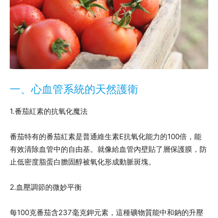
一、心血管系統的天然護衛
1.番茄紅素的抗氧化魔法
番茄特有的番茄紅素是普通維生素E抗氧化能力的100倍，能
有效清除血管中的自由基。就像給血管內壁貼了層保護膜，防
止低密度脂蛋白膽固醇被氧化形成動脈斑塊。
2.血壓調節的微妙平衡
每100克番茄含237毫克鉀元素，這種礦物質能中和鈉的升壓