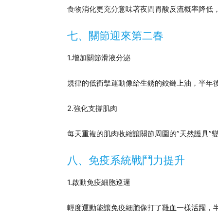
食物消化更充分意味著夜間胃酸反流概率降低
七、關節迎來第二春
1.增加關節滑液分泌
規律的低衝擊運動像給生銹的鉸鏈上油，半年
2.強化支撐肌肉
每天重複的肌肉收縮讓關節周圍的”天然護具”
八、免疫系統戰鬥力提升
1.啟動免疫細胞巡邏
輕度運動能讓免疫細胞像打了雞血一樣活躍，