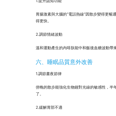
1.提升認知功能
胃腸激素與大腦的”電話熱線”因散步變得更暢
得更快。
2.調節情緒波動
溫和運動產生的內啡肽能中和飯後血糖波動帶
六、睡眠品質意外改善
1.調節晝夜節律
傍晚的散步能強化生物鐘對光線的敏感性，半年
了。
2.緩解胃部不適