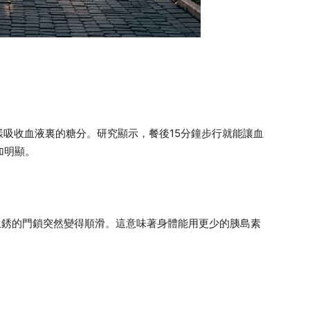
吸收血液裏的糖分。研究顯示，餐後15分鐘步行就能讓血
加明顯。
生銹的門鎖突然變得順滑。這意味著身體能用更少的胰島素