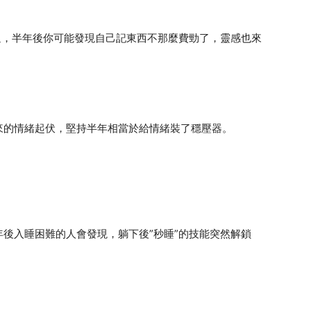
通，半年後你可能發現自己記東西不那麼費勁了，靈感也來
來的情緒起伏，堅持半年相當於給情緒裝了穩壓器。
後入睡困難的人會發現，躺下後”秒睡”的技能突然解鎖