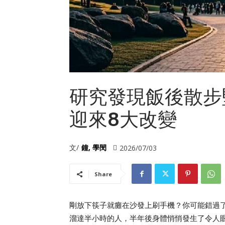
研究發現飯後散步
迎來8大改變
文/
鐘, 學閔
2026/07/03
Share
剛放下筷子就癱在沙發上刷手機？你可能錯過
溜達半小時的人，半年後身體悄悄發生了令人