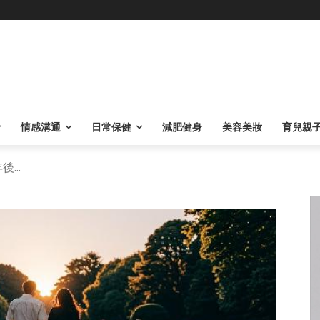
情感溝通
日常保健
減肥健身
美容美妝
育兒親
...