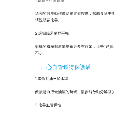
1.促進胃排空速度
溫和的散步動作像給腸胃做按摩，幫助食物更
情況明顯改善。
2.調節腸道菌群平衡
規律的機械刺激能培養更多有益菌，這些”好員
不少。
三、心血管獲得保護盾
1.降低甘油三酯水準
飯後是血液最油膩的時候，散步能啟動分解脂
2.改善血管彈性