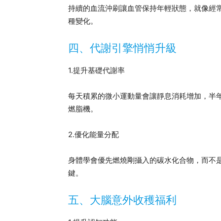
持續的血流沖刷讓血管保持年輕狀態，就像經
種變化。
四、代謝引擎悄悄升級
1.提升基礎代謝率
每天積累的微小運動量會讓靜息消耗增加，半
燃脂機。
2.優化能量分配
身體學會優先燃燒剛攝入的碳水化合物，而不
鍵。
五、大腦意外收穫福利