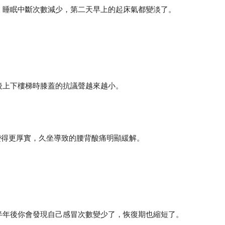
，睡眠中斷次數減少，第二天早上的起床氣都變淡了。
後上下樓梯時膝蓋的抗議聲越來越小。
變得更厚實，久坐導致的腰背酸痛明顯緩解。
半年後你會發現自己感冒次數變少了，恢復期也縮短了。