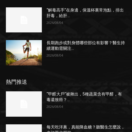
“解毒高手”在身邊，保溫杯裏常泡點，排出
肝毒，給肝...
2026/08/04
長期跑步或對身體哪些部位有影響？醫生持
續運動需關注...
2026/08/04
熱門推送
“甲醛大戶”被揪出，5種蔬菜含有甲醛，有
毒還致癌？...
2026/08/04
每天吃洋蔥，真能降血糖？聽醫生怎麼說，