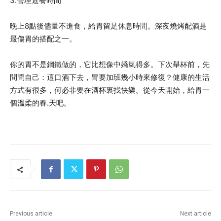
3.管理進餐時間
晚上8點後儘量不進食，給胃留足休息時間。深夜燒烤配酒是
最傷胃的搭配之一。
你的胃不是鋼鐵做的，它比想像中嬌氣得多。下次舉杯前，先
問問自己：這口酒下去，胃要加班幾小時來修復？健康的生活
方式有很多，何必非要在酒杯裏找快樂。從今天開始，給胃一
個溫柔的春.天吧。
Previous article
Next article