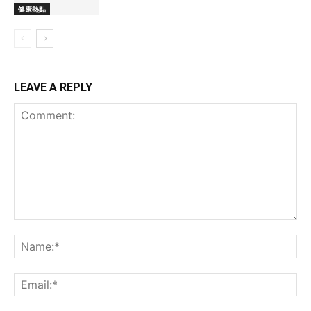
健康熱點
LEAVE A REPLY
Comment:
Na
Ema