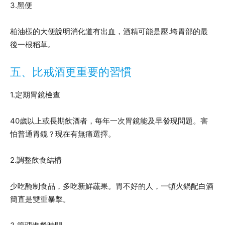
3.黑便
柏油樣的大便說明消化道有出血，酒精可能是壓.垮胃部的最
後一根稻草。
五、比戒酒更重要的習慣
1.定期胃鏡檢查
40歲以上或長期飲酒者，每年一次胃鏡能及早發現問題。害
怕普通胃鏡？現在有無痛選擇。
2.調整飲食結構
少吃醃制食品，多吃新鮮蔬果。胃不好的人，一頓火鍋配白酒
簡直是雙重暴擊。