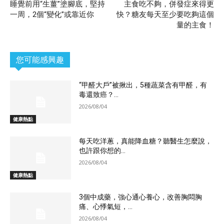
睡覺前用“生薑”塗腳底，堅持
主食吃不夠，併發症來得更
一周，2個“變化”或靠近你
快？糖友每天至少要吃夠這個
量的主食！
您可能感興趣
“甲醛大戶”被揪出，5種蔬菜含有甲醛，有
毒還致癌？...
2026/08/04
健康熱點
每天吃洋蔥，真能降血糖？聽醫生怎麼說，
也許跟你想的...
2026/08/04
健康熱點
3個中成藥，強心通心養心，改善胸悶胸
痛、心悸氣短，...
2026/08/04