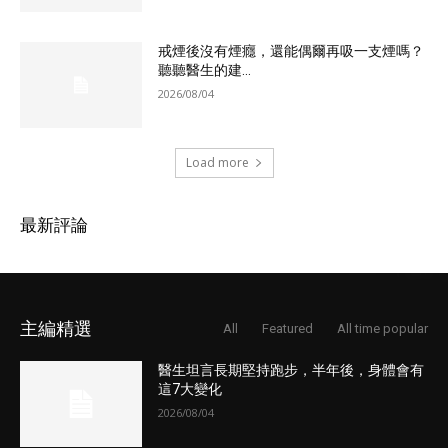
戒煙後沒有煙癮，還能偶爾再吸一支煙嗎？
聽聽醫生的建...
2026/08/04
Load more
最新評論
主編精選
All
Featured
All time popular
醫生坦言長期堅持跑步，半年後，身體會有
這7大變化
2026/08/04