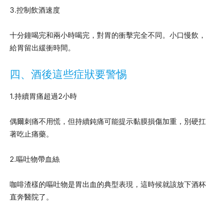
3.控制飲酒速度
十分鐘喝完和兩小時喝完，對胃的衝擊完全不同。小口慢飲，
給胃留出緩衝時間。
四、酒後這些症狀要警惕
1.持續胃痛超過2小時
偶爾刺痛不用慌，但持續鈍痛可能提示黏膜損傷加重，別硬扛
著吃止痛藥。
2.嘔吐物帶血絲
咖啡渣樣的嘔吐物是胃出血的典型表現，這時候就該放下酒杯
直奔醫院了。