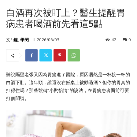
白酒再次被盯上？醫生提醒胃
病患者喝酒前先看這5點
文/
鐘, 學閔
2026/06/03
42
0
聽說隔壁老張又因為胃痛進了醫院，原因居然是一杯接一杯的
白酒下肚。這年頭，誰還沒在飯桌上被勸過酒？但你的胃真的
扛得住嗎？那些號稱”小酌怡情”的說法，在胃病患者面前可要
打個問號。