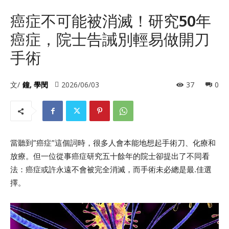
癌症不可能被消滅！研究50年
癌症，院士告誡別輕易做開刀
手術
文/
鐘, 學閔
2026/06/03
37
0
當聽到”癌症”這個詞時，很多人會本能地想起手術刀、化療和
放療。但一位從事癌症研究五十餘年的院士卻提出了不同看
法：癌症或許永遠不會被完全消滅，而手術未必總是最.佳選
擇。