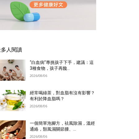
最多人閱讀
“白血病”專挑孩子下手，建議：這
3種食物，孩子再饞...
2026/08/06
經常喝綠茶，對血脂有沒有影響？
有利於降血脂嗎？
2026/08/06
一個簡單泡腳方，祛風除濕，溫經
通絡，類風濕關節腫、...
2026/08/06