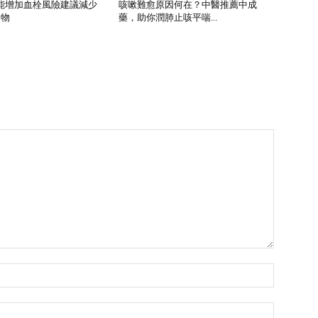
能增加血栓風險建議減少
咳嗽難愈原因何在？中醫推薦中成
食物
藥，助你潤肺止咳平喘...
Name:*
Email:*