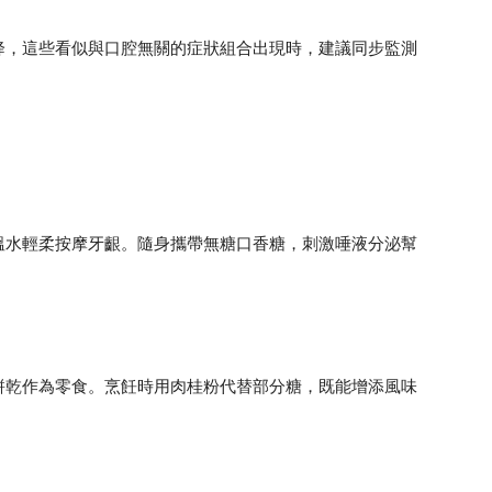
降，這些看似與口腔無關的症狀組合出現時，建議同步監測
溫水輕柔按摩牙齦。隨身攜帶無糖口香糖，刺激唾液分泌幫
餅乾作為零食。烹飪時用肉桂粉代替部分糖，既能增添風味