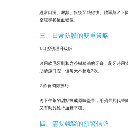
經常口渴、尿頻、飯後又餓得快、體重莫名下
空腹和餐後血糖值。
三、日常防護的雙重策略
1.口腔護理升級版
改用軟毛牙刷和含茶樹精油的牙膏，刷牙時用
助清潔口腔，但每天不超過3次。
2.飲食調節技巧
將下午茶的甜點換成原味堅果，用蘋果片代替
又有助於維持血糖平穩。
四、需要就醫的預警信號