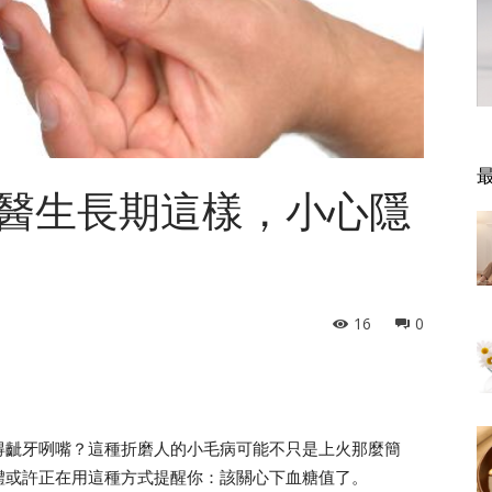
醫生長期這樣，小心隱
16
0
得齜牙咧嘴？這種折磨人的小毛病可能不只是上火那麼簡
體或許正在用這種方式提醒你：該關心下血糖值了。