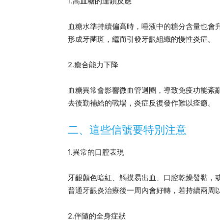
1.高血糖的連鎖反應
血糖水準持續偏高時，唾液中的糖分含量也會
形成牙菌斑，繼而引發牙齦組織的慢性炎症。
2.癒合能力下降
血糖異常會影響微血管迴圈，導致免疫功能紊
去後勤補給的戰場，炎症反復發作難以痊癒。
二、這些信號要特別注意
1.異常的口腔表現
牙齦顏色暗紅、觸摸易出血、口腔乾燥發黏，
普通牙齦炎治療後一周內會好轉，若持續兩周
2.伴隨的全身症狀