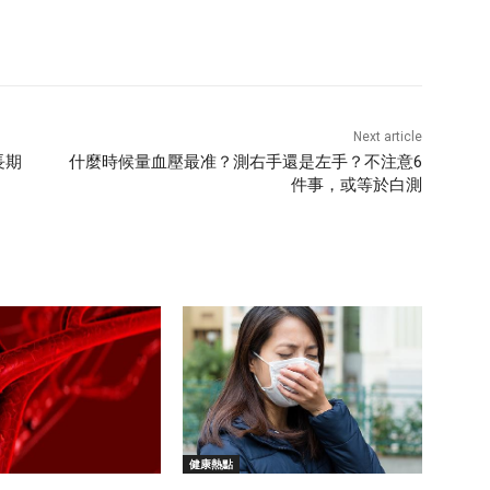
Next article
長期
什麼時候量血壓最准？測右手還是左手？不注意6
件事，或等於白測
健康熱點