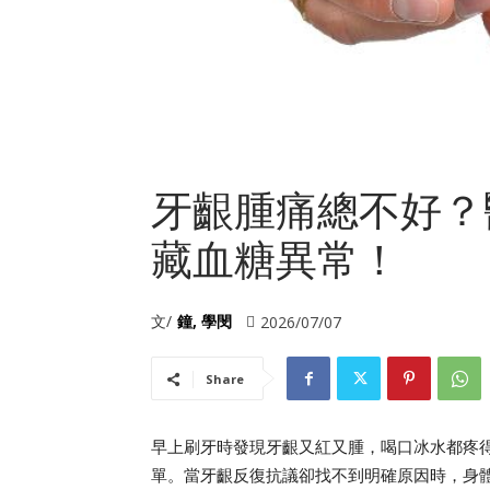
牙齦腫痛總不好？
藏血糖異常！
文/
鐘, 學閔
2026/07/07
Share
早上刷牙時發現牙齦又紅又腫，喝口冰水都疼
單。當牙齦反復抗議卻找不到明確原因時，身