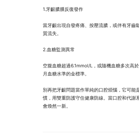
1.牙齦膿腫反復發作
當牙齦出現自發疼痛、按壓流膿，或伴有牙齒
質流失。
2.血糖監測異常
空腹血糖超過6.1mmol/L，或隨機血糖多次高
月血糖水準的金標準。
別再把牙齦問題當作單純的口腔煩惱，它可能
慣，用雙重防護守住健康防線。當口腔和代謝
會煥然一新。