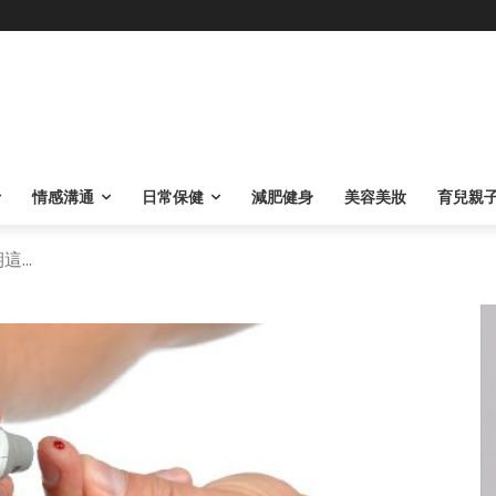
情感溝通
日常保健
減肥健身
美容美妝
育兒親
...