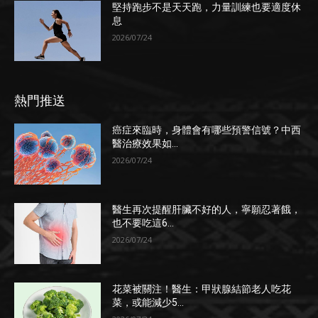
堅持跑步不是天天跑，力量訓練也要適度休
息
2026/07/24
熱門推送
癌症來臨時，身體會有哪些預警信號？中西
醫治療效果如...
2026/07/24
醫生再次提醒肝臟不好的人，寧願忍著餓，
也不要吃這6...
2026/07/24
花菜被關注！醫生：甲狀腺結節老人吃花
菜，或能減少5...