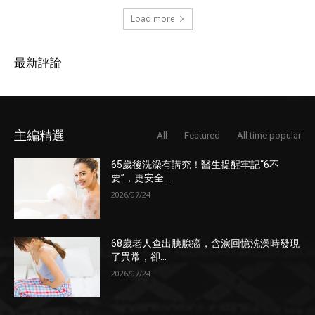
Load more
最新評論
主編精選
All
Featured
All time popular
65歲後洗澡有講究！醫生提醒牢記“6不
要”，更安全...
2026/07/24
68歲老人查出胰腺癌，含淚回憶洗澡時發現
了異常，卻...
2026/07/24