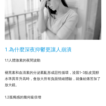
1.為什麼深夜抑鬱更讓人崩潰
1.1人體激素的夜間波動
褪黑素和血清素的分泌紊亂形成惡性循環，淩晨1-3點皮質醇
水準異常升高時，會放大所有負面情緒體驗，就像給痛苦加了
放大鏡。
1.2孤獨感的幾何級倍增