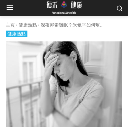
主頁
健康熱點
深夜抑鬱難眠？米氮平如何幫...
健康熱點