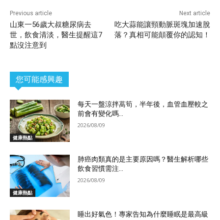
Previous article
Next article
山東一56歲大叔糖尿病去
吃大蒜能讓頸動脈斑塊加速脫
世，飲食清淡，醫生提醒這7
落？真相可能顛覆你的認知！
點沒注意到
您可能感興趣
每天一盤涼拌萵筍，半年後，血管血壓較之
前會有變化嗎...
2026/08/09
健康熱點
肺癌肉類真的是主要原因嗎？醫生解析哪些
飲食習慣需注...
2026/08/09
健康熱點
睡出好氣色！專家告知為什麼睡眠是最高級