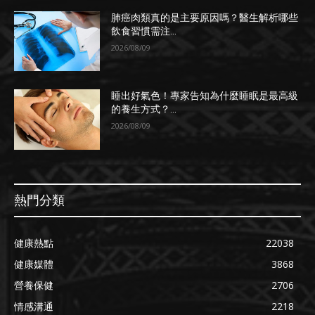
肺癌肉類真的是主要原因嗎？醫生解析哪些
飲食習慣需注...
2026/08/09
睡出好氣色！專家告知為什麼睡眠是最高級
的養生方式？...
2026/08/09
熱門分類
健康熱點
22038
健康媒體
3868
營養保健
2706
情感溝通
2218