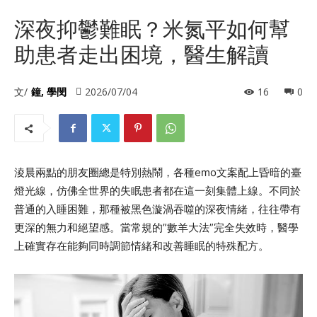
深夜抑鬱難眠？米氮平如何幫
助患者走出困境，醫生解讀
文/
鐘, 學閔
2026/07/04
16
0
淩晨兩點的朋友圈總是特別熱鬧，各種emo文案配上昏暗的臺
燈光線，仿佛全世界的失眠患者都在這一刻集體上線。不同於
普通的入睡困難，那種被黑色漩渦吞噬的深夜情緒，往往帶有
更深的無力和絕望感。當常規的”數羊大法”完全失效時，醫學
上確實存在能夠同時調節情緒和改善睡眠的特殊配方。