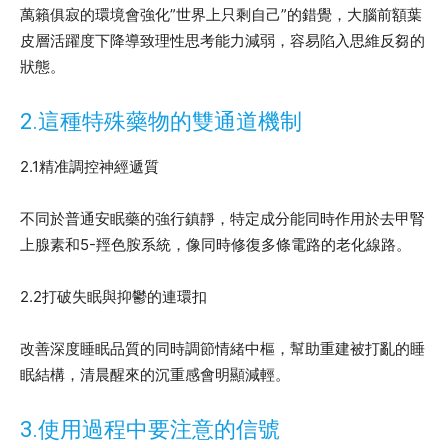
萬籟俱寂的環境會強化”世界上只剩自己”的錯覺，大腦前額葉
皮層活躍度下降導致理性思考能力減弱，容易陷入思維反芻的
狀態。
2.這種特殊藥物的雙通道機制
2.1精准調控神經遞質
不同於普通安眠藥的強行鎮靜，特定成分能同時作用於去甲腎
上腺素和5-羥色胺系統，像同時修復多條電路的老化線路。
2.2打破失眠與抑鬱的連環扣
改善深度睡眠品質的同時調節情緒中樞，幫助重建被打亂的睡
眠結構，清晨醒來的沉重感會明顯減輕。
3.使用過程中要注意的信號