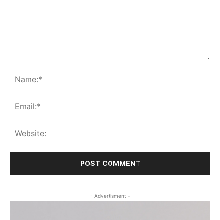
Comment:
Na
Ema
Web
- Advertisment -