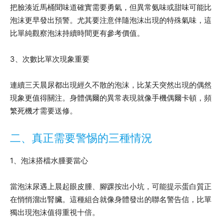
把臉湊近馬桶聞味道確實需要勇氣，但異常氨味或甜味可能比
泡沫更早發出預警。尤其要注意伴隨泡沫出現的特殊氣味，這
比單純觀察泡沫持續時間更有參考價值。
3、次數比單次現象重要
連續三天晨尿都出現經久不散的泡沫，比某天突然出現的偶然
現象更值得關注。身體偶爾的異常表現就像手機偶爾卡頓，頻
繁死機才需要送修。
二、真正需要警惕的三種情況
1、泡沫搭檔水腫要當心
當泡沫尿遇上晨起眼皮腫、腳踝按出小坑，可能提示蛋白質正
在悄悄溜出腎臟。這種組合就像身體發出的聯名警告信，比單
獨出現泡沫值得重視十倍。