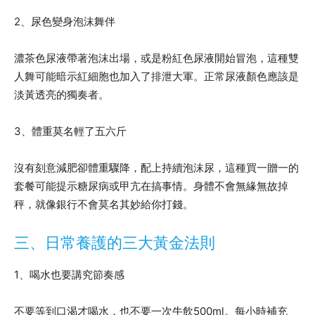
2、尿色變身泡沫舞伴
濃茶色尿液帶著泡沫出場，或是粉紅色尿液開始冒泡，這種雙
人舞可能暗示紅細胞也加入了排泄大軍。正常尿液顏色應該是
淡黃透亮的獨奏者。
3、體重莫名輕了五六斤
沒有刻意減肥卻體重驟降，配上持續泡沫尿，這種買一贈一的
套餐可能提示糖尿病或甲亢在搞事情。身體不會無緣無故掉
秤，就像銀行不會莫名其妙給你打錢。
三、日常養護的三大黃金法則
1、喝水也要講究節奏感
不要等到口渴才喝水，也不要一次牛飲500ml。每小時補充