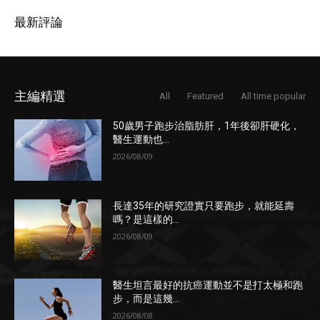
最新評論
主編精選
All
Featured
All time popular
50歲男子跑步治脂肪肝，1年後卻肝硬化，
醫生運動也...
2026/08/09
長達35年的研究證實只要跑步，就能延壽
嗎？是這樣的...
2026/08/09
醫生坦言最好的抗癌運動並不是打太極和跑
步，而是這幾...
2026/08/08