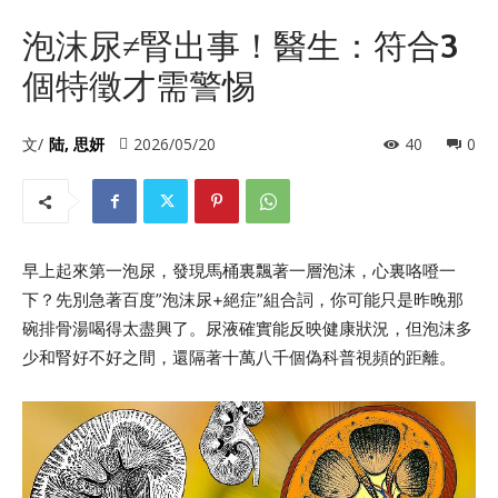
泡沫尿≠腎出事！醫生：符合3
個特徵才需警惕
文/
陆, 思妍
2026/05/20
40
0
早上起來第一泡尿，發現馬桶裏飄著一層泡沫，心裏咯噔一
下？先別急著百度”泡沫尿+絕症”組合詞，你可能只是昨晚那
碗排骨湯喝得太盡興了。尿液確實能反映健康狀況，但泡沫多
少和腎好不好之間，還隔著十萬八千個偽科普視頻的距離。