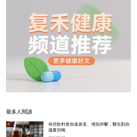
最多人閱讀
有些飲料會加速衰老、增加抑鬱，醫生勸你
儘量別喝