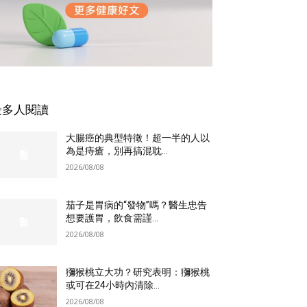
最多人閱讀
大腸癌的典型特徵！超一半的人以
為是痔瘡，別再搞混耽...
2026/08/08
茄子是胃病的“發物”嗎？醫生忠告
想要護胃，飲食需謹...
2026/08/08
獼猴桃立大功？研究表明：獼猴桃
或可在24小時內清除...
2026/08/08