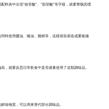
配料表中出現”核苷酸”、”肌苷酸”等字樣，就要警惕其嘌
如同時使用醬油、蠔油、雞精等，這樣很容易造成重複攝
偏高，就要反思日常飲食中是否過量使用了這類調味品。
的鮮味物質，可以用來替代部分調味品。