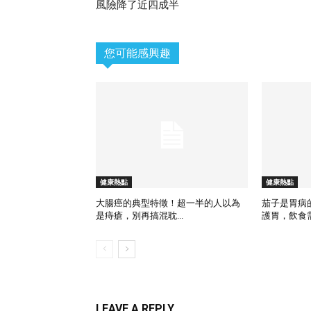
風險降了近四成半
您可能感興趣
健康熱點
健康熱點
大腸癌的典型特徵！超一半的人以為
茄子是胃病
是痔瘡，別再搞混耽...
護胃，飲食需謹
LEAVE A REPLY