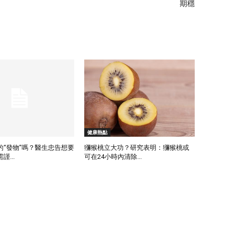
期穩
健康熱點
的“發物”嗎？醫生忠告想要
獼猴桃立大功？研究表明：獼猴桃或
...
可在24小時內清除...