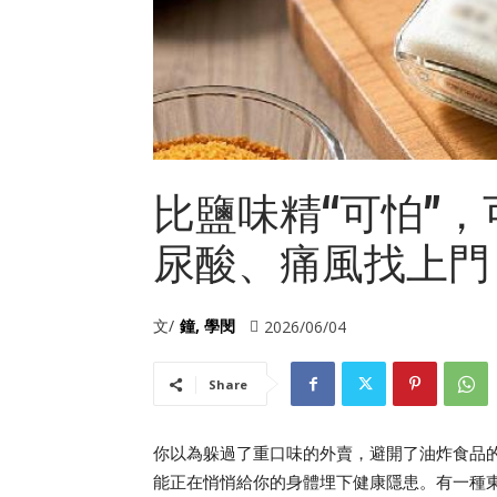
比鹽味精“可怕”
尿酸、痛風找上門
文/
鐘, 學閔
2026/06/04
Share
你以為躲過了重口味的外賣，避開了油炸食品
能正在悄悄給你的身體埋下健康隱患。有一種