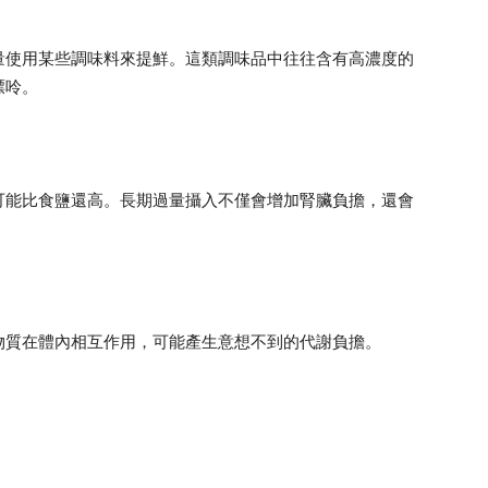
量使用某些調味料來提鮮。這類調味品中往往含有高濃度的
嘌呤。
可能比食鹽還高。長期過量攝入不僅會增加腎臟負擔，還會
物質在體內相互作用，可能產生意想不到的代謝負擔。