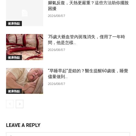
腳氣反復，天熱更嚴重？這些方法助你擺脫
困擾
2026/08/07
健康熱點
75歲大爺血管內斑塊消失，僅用了一年時
間，他是怎樣...
2026/08/07
健康熱點
“早睡早起”是錯的？醫生提醒60歲後，睡覺
儘量做到...
2026/08/07
健康熱點
LEAVE A REPLY