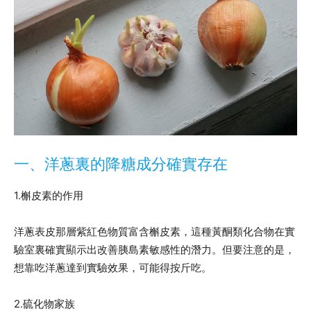
一、洋蔥裏的降糖成分確實存在
1.槲皮素的作用
洋蔥表皮那層紫紅色物質富含槲皮素，這種黃酮類化合物在實
驗室裏確實顯示出改善胰島素敏感性的潛力。但要注意的是，
想靠吃洋蔥達到實驗效果，可能得按斤吃。
2.硫化物家族