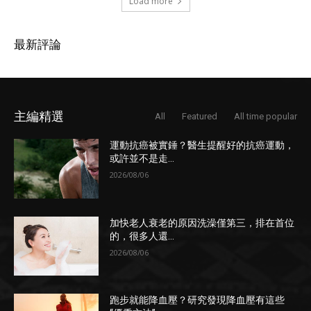
Load more
最新評論
主編精選
All
Featured
All time popular
運動抗癌被實錘？醫生提醒好的抗癌運動，
或許並不是走...
2026/08/06
加快老人衰老的原因洗澡僅第三，排在首位
的，很多人還...
2026/08/06
跑步就能降血壓？研究發現降血壓有這些