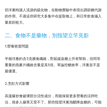
切洋蔥時讓人流淚的硫化物，在動物實驗中表現出調節糖代謝
的作用。不過這些研究大多集中在提取物上，和日常飲食攝入
量差距較大。
二、食物不是藥物，別指望立竿見影
1.營養密度問題
半個洋蔥約含3克膳食纖維，對延緩血糖上升有幫助，但同等
重量的燕麥片纖維含量是其5倍。單論控糖效率，洋蔥並不是
最優選。
2.烹飪方式影響
高溫爆炒會破壞部分活性成分，而能保留更多營養的涼拌吃
法，很多人腸胃又受不了。那些指望洋蔥泡醋降血糖的，可能