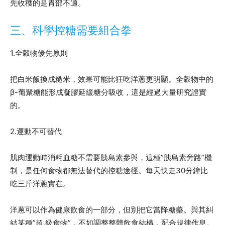
先收穫的是胃部不適。
三、科學控糖需要組合拳
1.全穀物優先原則
把白米飯換成糙米，效果可能比狂吃洋蔥更明顯。全穀物中的
β-葡聚糖能形成凝膠延緩糖分吸收，這是經過大量研究證實
的。
2.運動不可替代
肌肉運動時消耗血糖不需要胰島素參與，這種”胰島素旁路”機
制，是任何食物都無法替代的控糖途徑。每天快走30分鐘比
吃三斤洋蔥實在。
洋蔥可以作為健康飲食的一部分，但別把它當降糖藥。與其糾
結某種”超.級食物”，不如調整整體飲食結構，配合規律作息。