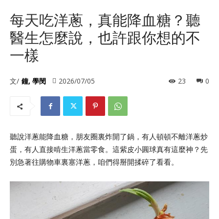
每天吃洋蔥，真能降血糖？聽
醫生怎麼說，也許跟你想的不
一樣
文/
鐘, 學閔
2026/07/05
23
0
聽說洋蔥能降血糖，朋友圈裏炸開了鍋，有人頓頓不離洋蔥炒
蛋，有人直接啃生洋蔥當零食。這紫皮小圓球真有這麼神？先
別急著往購物車裏塞洋蔥，咱們得掰開揉碎了看看。