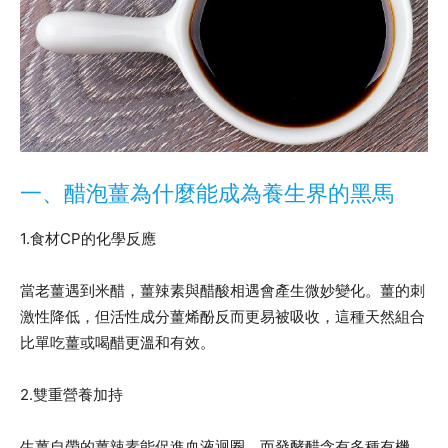
一、醋泡薑為什麼能成為養生界的黑馬
1.食材CP的化學反應
當老薑遇到米醋，薑辣素與醋酸相遇會產生微妙變化。薑的刺
激性降低，但活性成分薑烯酚反而更易被吸收，這種天然組合
比單吃薑或喝醋更溫和有效。
2.雙重營養加持
生薑自帶的薑辣素能促進血液迴圈，而發酵醋含有多種有機