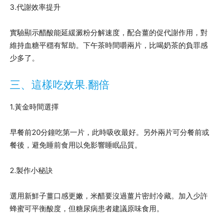
3.代謝效率提升
實驗顯示醋酸能延緩澱粉分解速度，配合薑的促代謝作用，對
維持血糖平穩有幫助。下午茶時間嚼兩片，比喝奶茶的負罪感
少多了。
三、這樣吃效果.翻倍
1.黃金時間選擇
早餐前20分鐘吃第一片，此時吸收最好。另外兩片可分餐前或
餐後，避免睡前食用以免影響睡眠品質。
2.製作小秘訣
選用新鮮子薑口感更嫩，米醋要沒過薑片密封冷藏。加入少許
蜂蜜可平衡酸度，但糖尿病患者建議原味食用。