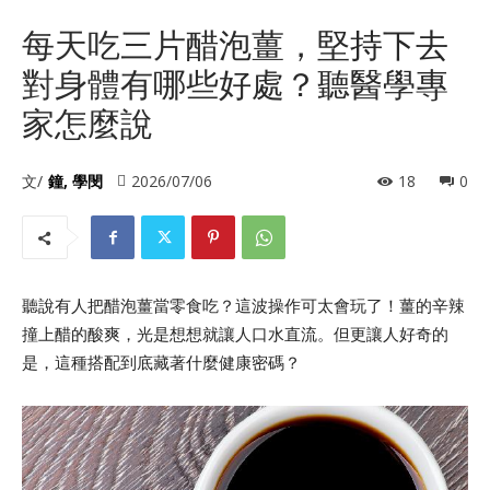
每天吃三片醋泡薑，堅持下去
對身體有哪些好處？聽醫學專
家怎麼說
文/
鐘, 學閔
2026/07/06
18
0
聽說有人把醋泡薑當零食吃？這波操作可太會玩了！薑的辛辣
撞上醋的酸爽，光是想想就讓人口水直流。但更讓人好奇的
是，這種搭配到底藏著什麼健康密碼？