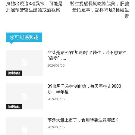
身體出現這3種異常，可能是
醫生提醒長期吃降脂藥，肝臟
肝臟預警醫生建議戒酒觀察
最怕這事，記得補足3種維生
素
您可能感興趣
韭菜是結節的“加速劑”？醫生：若不想結節
“癌變”，...
2026/08/05
健康熱點
39歲男子為控制血糖，每天堅持走9000
步，半年後...
2026/08/05
健康熱點
荸薺大量上市了，食用時要注意哪些？
2026/08/05