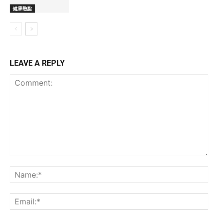
健康熱點
LEAVE A REPLY
Comment:
Na
Ema