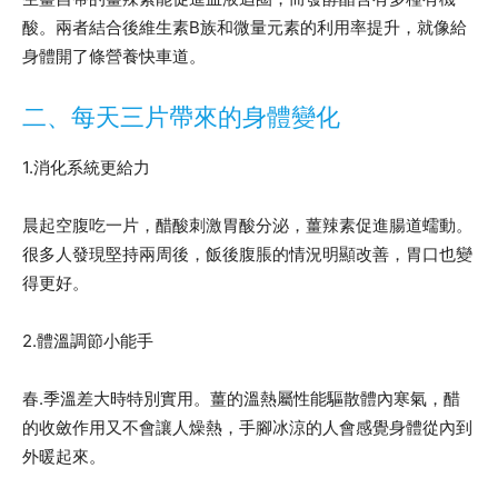
酸。兩者結合後維生素B族和微量元素的利用率提升，就像給
身體開了條營養快車道。
二、每天三片帶來的身體變化
1.消化系統更給力
晨起空腹吃一片，醋酸刺激胃酸分泌，薑辣素促進腸道蠕動。
很多人發現堅持兩周後，飯後腹脹的情況明顯改善，胃口也變
得更好。
2.體溫調節小能手
春.季溫差大時特別實用。薑的溫熱屬性能驅散體內寒氣，醋
的收斂作用又不會讓人燥熱，手腳冰涼的人會感覺身體從內到
外暖起來。