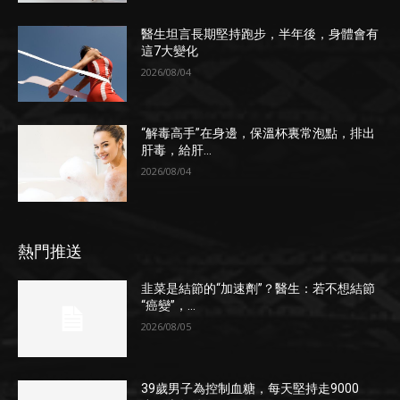
醫生坦言長期堅持跑步，半年後，身體會有
這7大變化
2026/08/04
“解毒高手”在身邊，保溫杯裏常泡點，排出
肝毒，給肝...
2026/08/04
熱門推送
韭菜是結節的“加速劑”？醫生：若不想結節
“癌變”，...
2026/08/05
39歲男子為控制血糖，每天堅持走9000